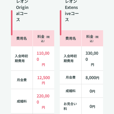
レオン
レオン
Origin
Extens
alコー
iveコー
ス
ス
料金
料金
（税
（税
費用名
費用名
込）
込）
110,00
330,00
入会時初
入会時初
0
0
期費用
期費用
円
円
12,500
8,000
月会費
円
月会費
円
0
成婚料
円
220,00
成婚料
0
お見合い
0
円
円
料