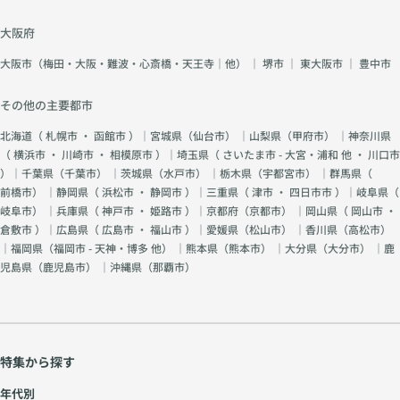
大阪府
大阪市（梅田・大阪・難波・心斎橋・天王寺｜他）
｜
堺市
｜
東大阪市
｜
豊中市
その他の主要都市
北海道（
札幌市
・
函館市
）｜宮城県（
仙台市
） ｜山梨県（
甲府市
） ｜神奈川県
（
横浜市
・
川崎市
・
相模原市
）｜埼玉県（
さいたま市 - 大宮・浦和 他
・
川口市
）｜千葉県（
千葉市
） ｜茨城県（
水戸市
） ｜栃木県（
宇都宮市
） ｜群馬県（
前橋市
） ｜静岡県（
浜松市
・
静岡市
）｜三重県（
津市
・
四日市市
）｜岐阜県（
岐阜市
） ｜兵庫県（
神戸市
・
姫路市
）｜京都府（
京都市
） ｜岡山県（
岡山市
・
倉敷市
）｜広島県（
広島市
・
福山市
）｜愛媛県（
松山市
） ｜香川県（
高松市
）
｜福岡県（
福岡市 - 天神・博多 他
） ｜熊本県（
熊本市
） ｜大分県（
大分市
） ｜鹿
児島県（
鹿児島市
） ｜沖縄県（
那覇市
）
特集から探す
年代別