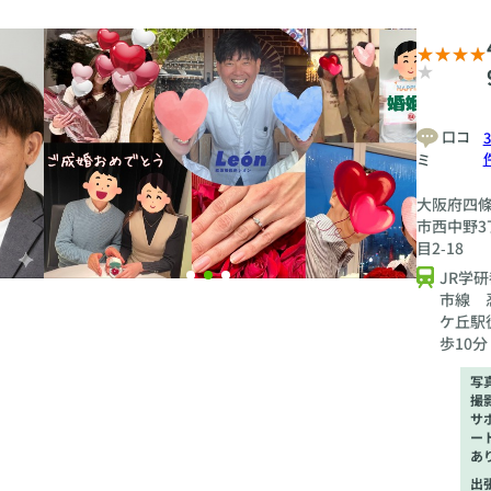
口コ
3
ミ
大阪府四
市西中野3
目2‐18
JR学研
市線 
ケ丘駅
歩10分
写
撮
サ
ー
あ
出