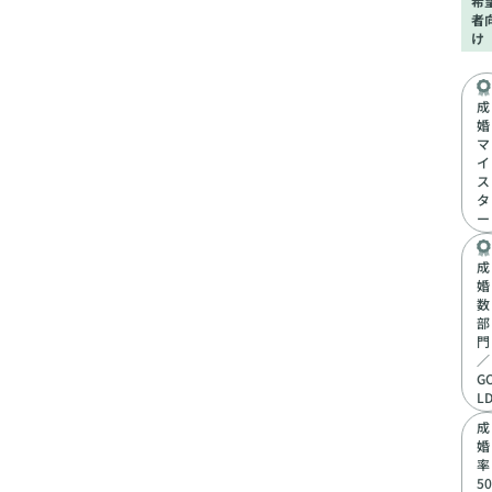
希
者
け
成
婚
マ
イ
ス
タ
ー
成
婚
数
部
門
／
G
L
成
婚
率
50