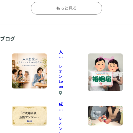
もっと見る
ブログ
人
の
恋
レ
愛
オ
が
ン
見
Le
on
え
に
J
く
R
成
く
学
婚
な
研
会
っ
レ
都
員
た
オ
市
よ
時
ン
線