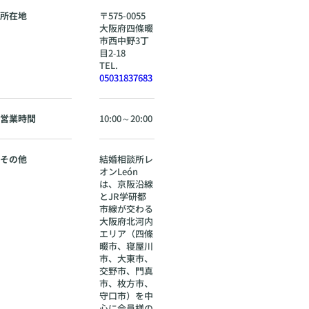
所在地
〒
575-0055
大阪府
四條畷
市西中野3丁
目2‐18
TEL.
05031837683
営業時間
10:00～20:00
その他
結婚相談所レ
オンLeón
は、京阪沿線
とJR学研都
市線が交わる
大阪府北河内
エリア（四條
畷市、寝屋川
市、大東市、
交野市、門真
市、枚方市、
守口市）を中
心に会員様の