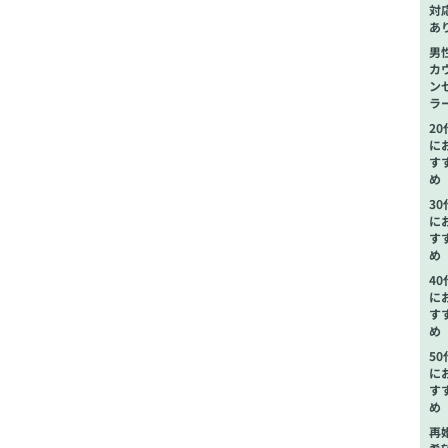
対
あ
男
カ
ン
ラ
20
に
す
め
30
に
す
め
40
に
す
め
50
に
す
め
再