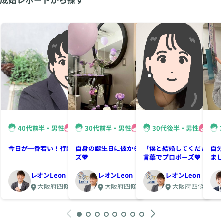
40代前半・男性
40代前半・女性
30代前半・男性
30代前半・女性
30代後半・男性
30
今日が一番若い！行動すれば変化が起きる🌈
自身の誕生日に彼からの素敵すぎるプロポー
「僕と結婚してください」
自
ズ💖
言葉でプロポーズ💖
ま
レオンLeon
レオンLeon
レオンLeon
大阪府四條畷市西中野3丁目2‐18
大阪府四條畷市西中野3丁目2‐18
大阪府四條畷市西