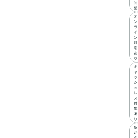
%
超
オ
ン
ラ
イ
ン
対
応
あ
り
キ
ャ
ッ
シ
ュ
レ
ス
対
応
あ
り
駅
か
ら