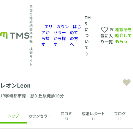
全
国
の
TM
結
婚
S
相
エリ
カウン
はじ
お
相談所を
に
談
アか
セラー
めて
所
紹介して
つ
気に入
情
ら探
から探
の方
もらう
い
報
り一覧
す
す
へ
・
て
検
索
サ
イ
ト
レオンLeon
JR学研都市線 忍ケ丘駅徒歩10分
口コミ
成婚レポート
ブログ
トップ
カウンセラー
31
11
19