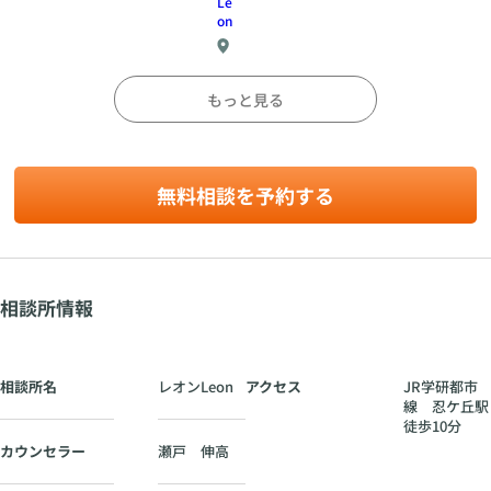
り
Le
代
on
活
に
忍
動
、
ケ
J
ア
結
丘
R
ン
婚
もっと見る
駅
学
ケ
相
徒
研
ー
談
歩
都
ト
所
10
市
が
の
分
線
無料相談を予約する
届
役
き
割
忍
ま
が
ケ
し
大
丘
た
き
駅
相談所情報
く
徒
な
歩
10
っ
分
て
相談所名
レオンLeon
アクセス
JR学研都市
い
線 忍ケ丘駅
る
徒歩10分
理
カウンセラー
瀬戸 伸高
由