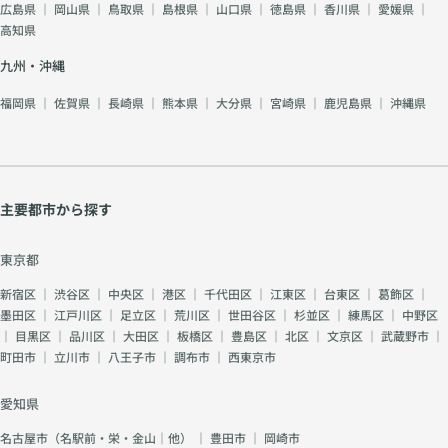
広島県
｜
岡山県
｜
鳥取県
｜
島根県
｜
山口県
｜
徳島県
｜
香川県
｜
愛媛県
｜
高知県
九州・沖縄
福岡県
｜
佐賀県
｜
長崎県
｜
熊本県
｜
大分県
｜
宮崎県
｜
鹿児島県
｜
沖縄県
主要都市から探す
東京都
新宿区
｜
渋谷区
｜
中央区
｜
港区
｜
千代田区
｜
江東区
｜
台東区
｜
葛飾区
｜
墨田区
｜
江戸川区
｜
足立区
｜
荒川区
｜
世田谷区
｜
杉並区
｜
練馬区
｜
中野区
｜
目黒区
｜
品川区
｜
大田区
｜
板橋区
｜
豊島区
｜
北区
｜
文京区
｜
武蔵野市
｜
町田市
｜
立川市
｜
八王子市
｜
調布市
｜
西東京市
愛知県
名古屋市（名駅前・栄・金山｜他）
｜
豊田市
｜
岡崎市