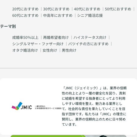
20代におすすめ
｜
30代におすすめ
｜
40代におすすめ
｜
50代におすすめ
｜
60代におすすめ
｜
中高年におすすめ
｜
シニア婚活応援
テーマ別
成婚率50％以上
｜
再婚希望者向け
｜
ハイステータス向け
｜
シングルマザー・ファザー向け
｜
バツイチの方におすすめ
｜
オタク婚活向け
｜
女性向け
｜
男性向け
「JMIC（ジェイミック）」は、業界の信頼
性の向上とより一層の健全化を図り、真剣
に結婚を希望する独身者にとってより利用
しやすい環境を整え、魅力ある業界とし
て、社会的な責任を果たしていくことを目
指す団体です。私たちは「JMIC」の理念に
賛同し、業界の信頼向上のために日々努め
ています。