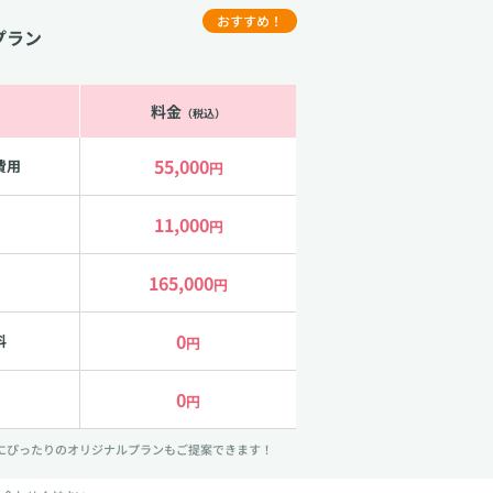
おすすめ！
プラン
料金
（税込）
55,000
費用
円
11,000
円
165,000
円
0
料
円
0
円
ルにぴったりのオリジナルプランもご提案できます！