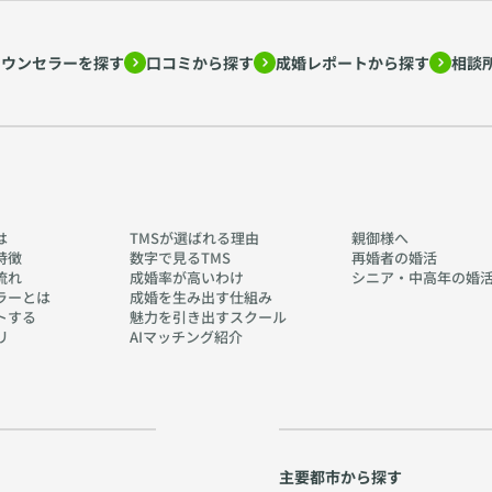
カウンセラーを探す
口コミから探す
成婚レポートから探す
相談
は
TMSが選ばれる理由
親御様へ
特徴
数字で見るTMS
再婚者の婚活
流れ
成婚率が高いわけ
シニア・中高年の婚
ラーとは
成婚を生み出す仕組み
トする
魅力を引き出すスクール
リ
AIマッチング紹介
主要都市から探す