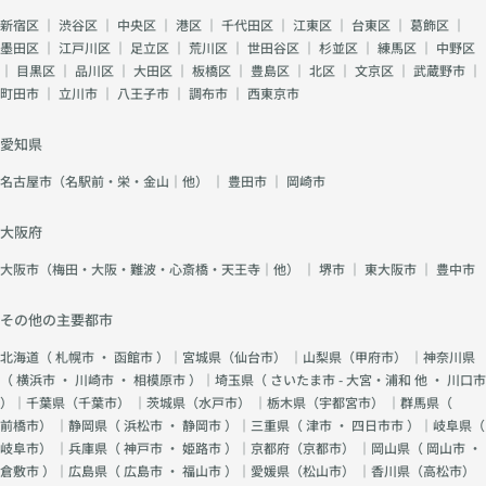
新宿区
｜
渋谷区
｜
中央区
｜
港区
｜
千代田区
｜
江東区
｜
台東区
｜
葛飾区
｜
墨田区
｜
江戸川区
｜
足立区
｜
荒川区
｜
世田谷区
｜
杉並区
｜
練馬区
｜
中野区
｜
目黒区
｜
品川区
｜
大田区
｜
板橋区
｜
豊島区
｜
北区
｜
文京区
｜
武蔵野市
｜
町田市
｜
立川市
｜
八王子市
｜
調布市
｜
西東京市
愛知県
名古屋市（名駅前・栄・金山｜他）
｜
豊田市
｜
岡崎市
大阪府
大阪市（梅田・大阪・難波・心斎橋・天王寺｜他）
｜
堺市
｜
東大阪市
｜
豊中市
その他の主要都市
北海道（
札幌市
・
函館市
）｜宮城県（
仙台市
） ｜山梨県（
甲府市
） ｜神奈川県
（
横浜市
・
川崎市
・
相模原市
）｜埼玉県（
さいたま市 - 大宮・浦和 他
・
川口市
）｜千葉県（
千葉市
） ｜茨城県（
水戸市
） ｜栃木県（
宇都宮市
） ｜群馬県（
前橋市
） ｜静岡県（
浜松市
・
静岡市
）｜三重県（
津市
・
四日市市
）｜岐阜県（
岐阜市
） ｜兵庫県（
神戸市
・
姫路市
）｜京都府（
京都市
） ｜岡山県（
岡山市
・
倉敷市
）｜広島県（
広島市
・
福山市
）｜愛媛県（
松山市
） ｜香川県（
高松市
）