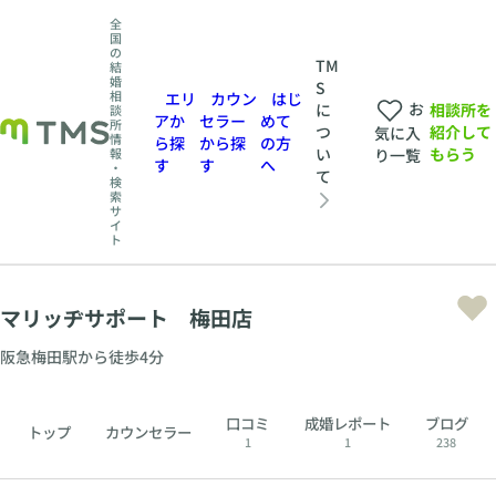
全
国
の
TM
結
婚
S
相
エリ
カウン
はじ
お
相談所を
に
談
アか
セラー
めて
所
紹介して
つ
気に入
情
ら探
から探
の方
もらう
い
報
り一覧
す
す
へ
・
て
検
索
サ
イ
ト
マリッヂサポート 梅田店
阪急梅田駅から徒歩4分
口コミ
成婚レポート
ブログ
トップ
カウンセラー
1
1
238