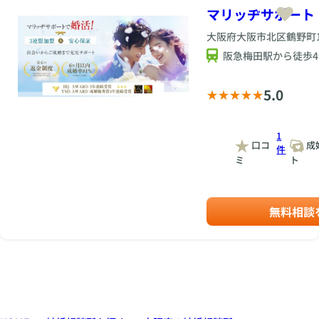
マリッヂサポート
大阪府大阪市北区鶴野町1-
阪急梅田駅から徒歩4
5.0
1
口コ
成
件
ミ
ト
無料相談