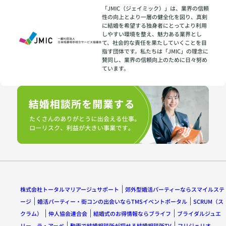
「JMIC（ジェイミック）」は、業界の信頼
性の向上とより一層の健全化を図り、真剣
に結婚を希望する独身者にとってより利用
しやすい環境を整え、魅力ある業界とし
て、社会的な責任を果たしていくことを目
指す団体です。私たちは「JMIC」の理念に
賛同し、業界の信頼向上のために日々努め
ています。
株式会社トータルマリアージュサポート
郊外型婚活パーティーならスマイルステ
ージ
婚活パーティー・街コンの出会いならTMSイベントポータル
SCRUM（ス
クラム）
仲人協会連合会
結婚式のお得情報ならブライフ
ブライダルジュエ
リー ラ・アーペ
動画で結婚相談所が探せる結婚相談所TV
フリジェリオ