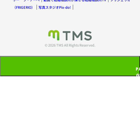
（FRIGERIO）
写真スタジオPix-do!
© 2026 TMS All Rights Reserved.
P
G
T
P