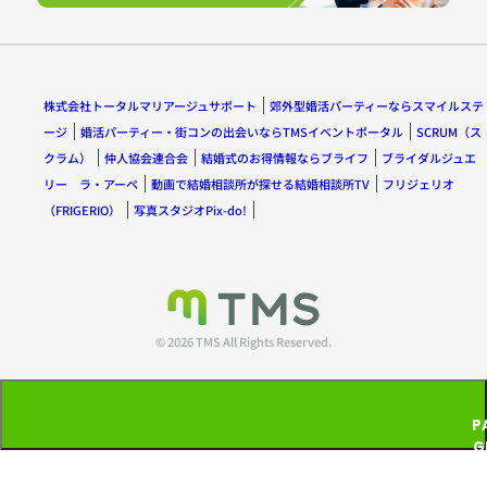
株式会社トータルマリアージュサポート
郊外型婚活パーティーならスマイルステ
ージ
婚活パーティー・街コンの出会いならTMSイベントポータル
SCRUM（ス
クラム）
仲人協会連合会
結婚式のお得情報ならブライフ
ブライダルジュエ
リー ラ・アーペ
動画で結婚相談所が探せる結婚相談所TV
フリジェリオ
（FRIGERIO）
写真スタジオPix-do!
© 2026 TMS All Rights Reserved.
P
G
T