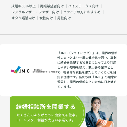
成婚率50％以上
｜
再婚希望者向け
｜
ハイステータス向け
｜
シングルマザー・ファザー向け
｜
バツイチの方におすすめ
｜
オタク婚活向け
｜
女性向け
｜
男性向け
「JMIC（ジェイミック）」は、業界の信頼
性の向上とより一層の健全化を図り、真剣
に結婚を希望する独身者にとってより利用
しやすい環境を整え、魅力ある業界とし
て、社会的な責任を果たしていくことを目
指す団体です。私たちは「JMIC」の理念に
賛同し、業界の信頼向上のために日々努め
ています。