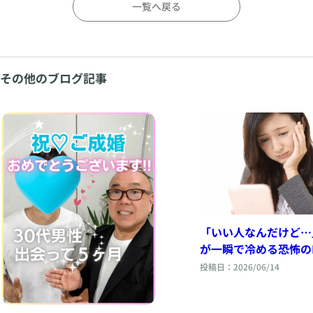
一覧へ戻る
その他のブログ記事
「いい人なんだけど…
が一瞬で冷める恐怖のL
大逆転のコツ
投稿日：2026/06/14