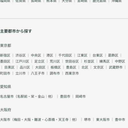
福岡県
｜
佐賀県
｜
長崎県
｜
熊本県
｜
大分県
｜
宮崎県
｜
鹿児島県
｜
沖縄県
主要都市から探す
東京都
新宿区
｜
渋谷区
｜
中央区
｜
港区
｜
千代田区
｜
江東区
｜
台東区
｜
葛飾区
｜
墨田区
｜
江戸川区
｜
足立区
｜
荒川区
｜
世田谷区
｜
杉並区
｜
練馬区
｜
中野区
｜
目黒区
｜
品川区
｜
大田区
｜
板橋区
｜
豊島区
｜
北区
｜
文京区
｜
武蔵野市
｜
町田市
｜
立川市
｜
八王子市
｜
調布市
｜
西東京市
愛知県
名古屋市（名駅前・栄・金山｜他）
｜
豊田市
｜
岡崎市
大阪府
大阪市（梅田・大阪・難波・心斎橋・天王寺｜他）
｜
堺市
｜
東大阪市
｜
豊中市