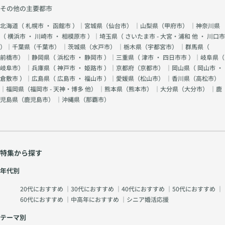
その他の主要都市
北海道（
札幌市
・
函館市
）｜宮城県（
仙台市
） ｜山梨県（
甲府市
） ｜神奈川県
（
横浜市
・
川崎市
・
相模原市
）｜埼玉県（
さいたま市 - 大宮・浦和 他
・
川口市
）｜千葉県（
千葉市
） ｜茨城県（
水戸市
） ｜栃木県（
宇都宮市
） ｜群馬県（
前橋市
） ｜静岡県（
浜松市
・
静岡市
）｜三重県（
津市
・
四日市市
）｜岐阜県（
岐阜市
） ｜兵庫県（
神戸市
・
姫路市
）｜京都府（
京都市
） ｜岡山県（
岡山市
・
倉敷市
）｜広島県（
広島市
・
福山市
）｜愛媛県（
松山市
） ｜香川県（
高松市
）
｜福岡県（
福岡市 - 天神・博多 他
） ｜熊本県（
熊本市
） ｜大分県（
大分市
） ｜鹿
児島県（
鹿児島市
） ｜沖縄県（
那覇市
）
特集から探す
年代別
20代におすすめ
｜
30代におすすめ
｜
40代におすすめ
｜
50代におすすめ
｜
60代におすすめ
｜
中高年におすすめ
｜
シニア婚活応援
テーマ別