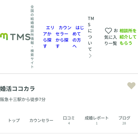
全
国
の
TM
結
婚
S
相
エリ
カウン
はじ
お
相談所を
に
談
アか
セラー
めて
所
紹介して
つ
気に入
情
ら探
から探
の方
もらう
い
報
り一覧
す
す
へ
・
て
検
索
サ
イ
ト
婚活ココカラ
阪急十三駅から徒歩7分
口コミ
成婚レポート
ブログ
トップ
カウンセラー
4
1
28