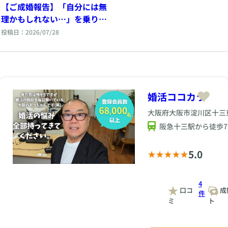
【ご成婚報告】「自分には無
理かもしれない…」を乗り越
えて掴んだご縁
投稿日：2026/07/28
婚活ココカラ
大阪府大阪市淀川区十三東3
阪急十三駅から徒歩7
5.0
4
口コ
成
件
ミ
ト