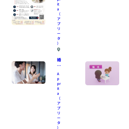
集
it
a
】
（
茨
ア
木
プ
市
リ
で
ー
婚
タ
）
活
パ
阪
ー
婚
急
テ
活
京
ィ
都
デ
ー
A
線
ー
や
p
ト
pr
り
南
で
it
ま
茨
a
「
す
木
（
起
！
ア
駅
承
い
プ
転
リ
き
結
ー
な
」
タ
り
）
を