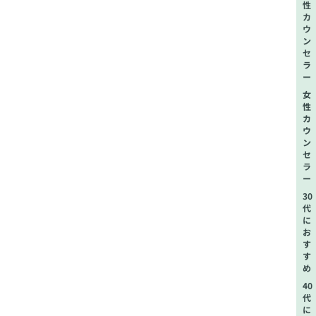
性
カ
ウ
ン
セ
ラ
ー
女
性
カ
ウ
ン
セ
ラ
ー
30
代
に
お
す
す
め
40
代
に