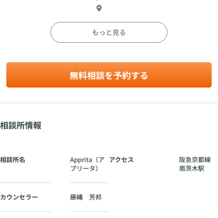
夫
使
婦
阪
っ
プ
急
て
ロ
もっと見る
京
会
ジ
都
話
ェ
線
を
ク
組
ト
南
無料相談を予約する
み
始
茨
立
動
木
て
駅
る
た
相談所情報
め
の
実
践
相談所名
Apprita（ア
アクセス
阪急京都線
ス
プリータ）
南茨木駅
テ
ッ
プ
カウンセラー
藤縄 芳邦