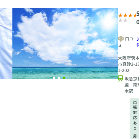
5
口コ
3
ミ
大阪府茨
市真砂3-13
1-202
阪急京
線 南
木駅
出
張
対
応
あ
り
男