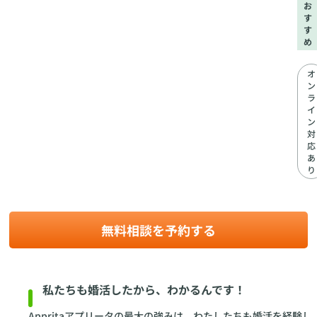
お
す
す
め
オ
ン
ラ
イ
ン
対
応
あ
り
無料相談を予約する
私たちも婚活したから、わかるんです！
Appritaアプリータの最大の強みは、わたしたちも婚活を経験し