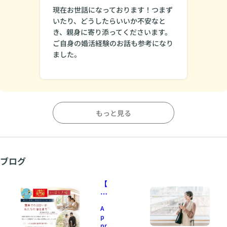
現在お世話になっております！つまず
いたり、どうしたらいいか不安なと
き、親身に寄り添ってくださいます。
ご自身の婚活経験のお話も参考になり
ました。
もっと見る
ブログ
【
参
加
A
者
p
募
pr