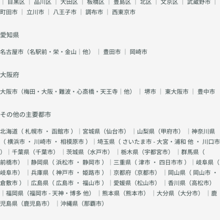
｜
目黒区
｜
品川区
｜
大田区
｜
板橋区
｜
豊島区
｜
北区
｜
文京区
｜
武蔵野市
｜
町田市
｜
立川市
｜
八王子市
｜
調布市
｜
西東京市
愛知県
名古屋市（名駅前・栄・金山｜他）
｜
豊田市
｜
岡崎市
大阪府
大阪市（梅田・大阪・難波・心斎橋・天王寺｜他）
｜
堺市
｜
東大阪市
｜
豊中市
その他の主要都市
北海道（
札幌市
・
函館市
）｜宮城県（
仙台市
） ｜山梨県（
甲府市
） ｜神奈川県
（
横浜市
・
川崎市
・
相模原市
）｜埼玉県（
さいたま市 - 大宮・浦和 他
・
川口市
）｜千葉県（
千葉市
） ｜茨城県（
水戸市
） ｜栃木県（
宇都宮市
） ｜群馬県（
前橋市
） ｜静岡県（
浜松市
・
静岡市
）｜三重県（
津市
・
四日市市
）｜岐阜県（
岐阜市
） ｜兵庫県（
神戸市
・
姫路市
）｜京都府（
京都市
） ｜岡山県（
岡山市
・
倉敷市
）｜広島県（
広島市
・
福山市
）｜愛媛県（
松山市
） ｜香川県（
高松市
）
｜福岡県（
福岡市 - 天神・博多 他
） ｜熊本県（
熊本市
） ｜大分県（
大分市
） ｜鹿
児島県（
鹿児島市
） ｜沖縄県（
那覇市
）