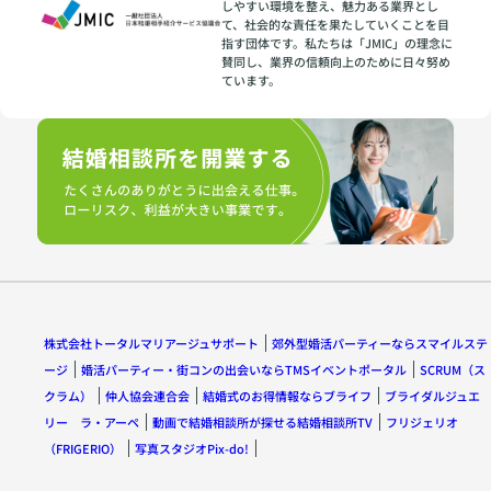
しやすい環境を整え、魅力ある業界とし
て、社会的な責任を果たしていくことを目
指す団体です。私たちは「JMIC」の理念に
賛同し、業界の信頼向上のために日々努め
ています。
株式会社トータルマリアージュサポート
郊外型婚活パーティーならスマイルステ
ージ
婚活パーティー・街コンの出会いならTMSイベントポータル
SCRUM（ス
クラム）
仲人協会連合会
結婚式のお得情報ならブライフ
ブライダルジュエ
リー ラ・アーペ
動画で結婚相談所が探せる結婚相談所TV
フリジェリオ
（FRIGERIO）
写真スタジオPix-do!