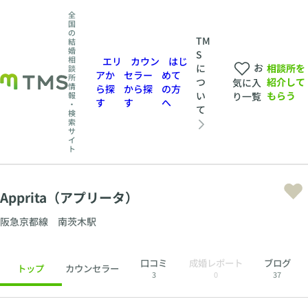
全
国
の
TM
結
婚
S
相
エリ
カウン
はじ
お
相談所を
に
談
アか
セラー
めて
所
紹介して
つ
気に入
情
ら探
から探
の方
もらう
い
報
り一覧
す
す
へ
・
て
検
索
サ
イ
ト
Apprita（アプリータ）
阪急京都線 南茨木駅
口コミ
成婚レポート
ブログ
トップ
カウンセラー
3
0
37