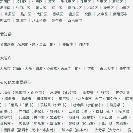
新宿区
｜
渋谷区
｜
中央区
｜
港区
｜
千代田区
｜
江東区
｜
台東区
｜
葛飾区
｜
墨田区
｜
江戸川区
｜
足立区
｜
荒川区
｜
世田谷区
｜
杉並区
｜
練馬区
｜
中野区
｜
目黒区
｜
品川区
｜
大田区
｜
板橋区
｜
豊島区
｜
北区
｜
文京区
｜
武蔵野市
｜
町田市
｜
立川市
｜
八王子市
｜
調布市
｜
西東京市
愛知県
名古屋市（名駅前・栄・金山｜他）
｜
豊田市
｜
岡崎市
大阪府
大阪市（梅田・大阪・難波・心斎橋・天王寺｜他）
｜
堺市
｜
東大阪市
｜
豊中市
その他の主要都市
北海道（
札幌市
・
函館市
）｜宮城県（
仙台市
） ｜山梨県（
甲府市
） ｜神奈川県
（
横浜市
・
川崎市
・
相模原市
）｜埼玉県（
さいたま市 - 大宮・浦和 他
・
川口市
）｜千葉県（
千葉市
） ｜茨城県（
水戸市
） ｜栃木県（
宇都宮市
） ｜群馬県（
前橋市
） ｜静岡県（
浜松市
・
静岡市
）｜三重県（
津市
・
四日市市
）｜岐阜県（
岐阜市
） ｜兵庫県（
神戸市
・
姫路市
）｜京都府（
京都市
） ｜岡山県（
岡山市
・
倉敷市
）｜広島県（
広島市
・
福山市
）｜愛媛県（
松山市
） ｜香川県（
高松市
）
｜福岡県（
福岡市 - 天神・博多 他
） ｜熊本県（
熊本市
） ｜大分県（
大分市
） ｜鹿