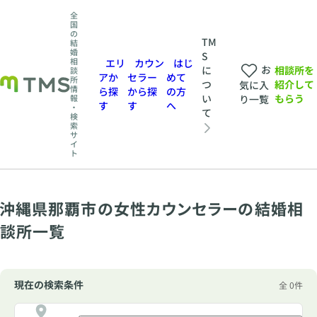
全
国
の
TM
結
婚
S
相
エリ
カウン
はじ
お
相談所を
に
談
アか
セラー
めて
所
紹介して
つ
気に入
情
ら探
から探
の方
もらう
い
報
り一覧
す
す
へ
・
て
検
索
サ
イ
ト
沖縄県那覇市の女性カウンセラーの結婚相
談所一覧
現在の検索条件
全 0件