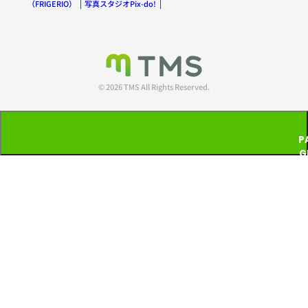
（FRIGERIO）
写真スタジオPix-do!
© 2026 TMS All Rights Reserved.
P
G
T
P