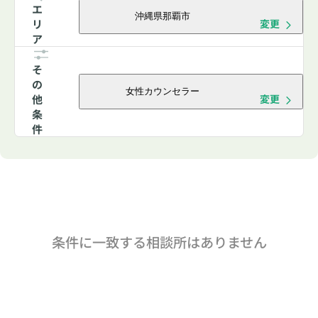
エ
沖縄県那覇市
リ
変更
ア
そ
の
女性カウンセラー
他
変更
条
件
条件に一致する相談所はありません