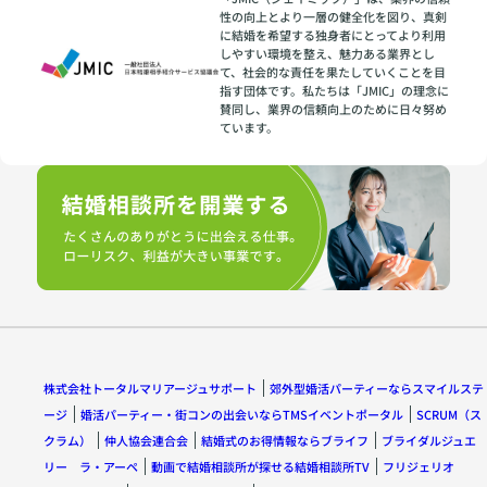
性の向上とより一層の健全化を図り、真剣
に結婚を希望する独身者にとってより利用
しやすい環境を整え、魅力ある業界とし
て、社会的な責任を果たしていくことを目
指す団体です。私たちは「JMIC」の理念に
賛同し、業界の信頼向上のために日々努め
ています。
株式会社トータルマリアージュサポート
郊外型婚活パーティーならスマイルステ
ージ
婚活パーティー・街コンの出会いならTMSイベントポータル
SCRUM（ス
クラム）
仲人協会連合会
結婚式のお得情報ならブライフ
ブライダルジュエ
リー ラ・アーペ
動画で結婚相談所が探せる結婚相談所TV
フリジェリオ