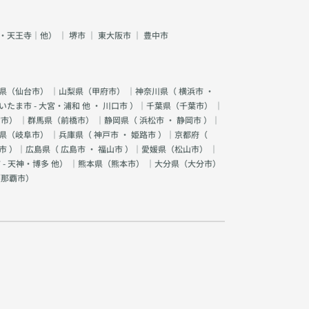
・天王寺｜他）
｜
堺市
｜
東大阪市
｜
豊中市
県（
仙台市
） ｜山梨県（
甲府市
） ｜神奈川県（
横浜市
・
いたま市 - 大宮・浦和 他
・
川口市
）｜千葉県（
千葉市
） ｜
宮市
） ｜群馬県（
前橋市
） ｜静岡県（
浜松市
・
静岡市
）｜
県（
岐阜市
） ｜兵庫県（
神戸市
・
姫路市
）｜京都府（
市
）｜広島県（
広島市
・
福山市
）｜愛媛県（
松山市
） ｜
 - 天神・博多 他
） ｜熊本県（
熊本市
） ｜大分県（
大分市
）
（
那覇市
）