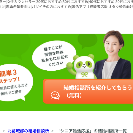
ラー
|
女性カウンセラー
|
20代におすすめ
|
30代におすすめ
|
40代におすすめ
|
50代にお
向け
|
再婚希望者向け
|
バツイチの方におすすめ
|
婚活アプリ経験者応援
|
オタク婚活向
結婚相談所を紹介してもらう
（無料）
所
北葛城郡の結婚相談所
「シニア婚活応援」の結婚相談所一覧