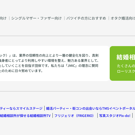
向け
｜
シングルマザー・ファザー向け
｜
バツイチの方におすすめ
｜
オタク婚活向
イミック）」は、業界の信頼性の向上とより一層の健全化を図り、真剣
独身者にとってより利用しやすい環境を整え、魅力ある業界として、
たしていくことを目指す団体です。私たちは「JMIC」の理念に賛同
上のために日々努めています。
ティーならスマイルステージ
婚活パーティー・街コンの出会いならTMSイベントポータ
結婚相談所が探せる結婚相談所TV
フリジェリオ（FRIGERIO）
写真スタジオPix-do!