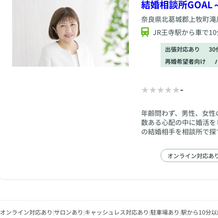
結婚相談所GOAL
奈良県
北葛城郡上牧町滝川台
JR王寺駅から車で10
出張対応あり
3
再婚希望者向け
-
年齢問わず、男性、女性
数ある心配の中に婚活を
の結婚相手を相談所で探
ぜひ一度メールでもお電
幸せな結婚に向けて、あ
オンライン対応あ
てください。 まるで身
す。些細なことから何で
オンライン対応あり
|
サロンあり
|
キャッシュレス対応あり
|
駐車場あり
|
駅から10分以