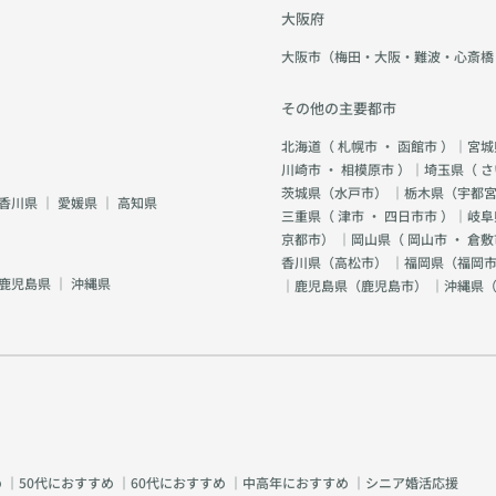
大阪府
大阪市（梅田・大阪・難波・心斎橋
その他の主要都市
北海道（
札幌市
・
函館市
）｜宮城
川崎市
・
相模原市
）｜埼玉県（
さ
茨城県（
水戸市
） ｜栃木県（
宇都
香川県
｜
愛媛県
｜
高知県
三重県（
津市
・
四日市市
）｜岐阜
京都市
） ｜岡山県（
岡山市
・
倉敷
香川県（
高松市
） ｜福岡県（
福岡市
鹿児島県
｜
沖縄県
｜鹿児島県（
鹿児島市
） ｜沖縄県
め
｜
50代におすすめ
｜
60代におすすめ
｜
中高年におすすめ
｜
シニア婚活応援