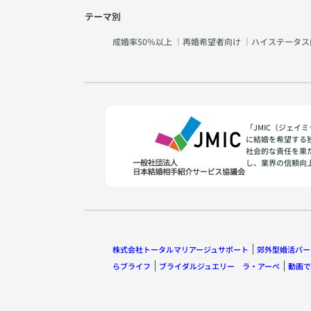
テーマ別
成婚率50％以上
｜
再婚希望者向け
｜
ハイステータス
「JMIC（ジェ
に結婚を希望する
社会的な責任を果
し、業界の信頼向
株式会社トータルマリアージュサポート
郊外型婚活パー
らブライフ
ブライダルジュエリー ラ・アーペ
動画で