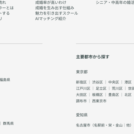
流れ
成婚率が高いわけ
シニア・中高年の婚
ラーとは
成婚を生み出す仕組み
トする
魅力を引き出すスクール
リ
AIマッチング紹介
主要都市から探す
東京都
福島県
新宿区
｜
渋谷区
｜
中央区
｜
港区
江戸川区
｜
足立区
｜
荒川区
｜
世
大田区
｜
板橋区
｜
豊島区
｜
北区
調布市
｜
西東京市
愛知県
｜
群馬県
名古屋市（名駅前・栄・金山｜他）