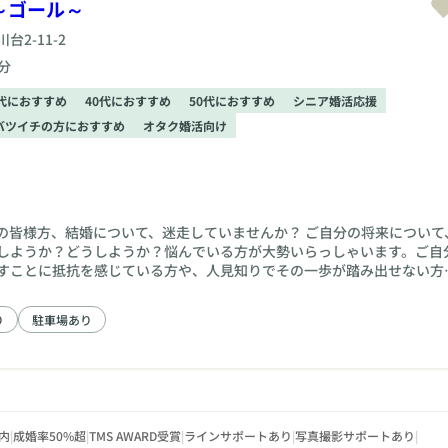
～ゴール～
2-11-2
分
0代におすすめ
40代におすすめ
50代におすすめ
シニア婚活応援
バツイチの方におすすめ
オタク婚活向け
の皆様方、結婚について、迷走していませんか？ ご自分の将来について
しようか？どうしようか？悩んでいる方が大勢いらっしゃいます。ご自
すことに抵抗を感じている方や、人見知りでその一歩が踏み出せない方
話でも、ご相談してください。まずはゆっくりなスタートで大丈夫です
なた様のペースでまいりましょう。誠心誠意、心を込めたお手伝いをさ
り
駐車場あり
内のような、安心感がある、あなた様の気持ちに寄り添ったカウンセラー
もお話しください。
内
|
成婚率50%超
|
TMS AWARD受賞
|
ラインサポートあり
|
写真撮影サポートあり
|