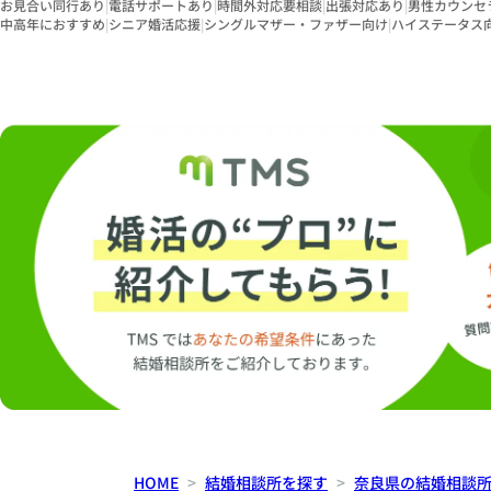
お見合い同行あり
|
電話サポートあり
|
時間外対応要相談
|
出張対応あり
|
男性カウンセ
中高年におすすめ
|
シニア婚活応援
|
シングルマザー・ファザー向け
|
ハイステータス
HOME
結婚相談所を探す
奈良県の結婚相談