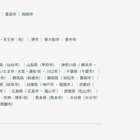
｜
豊田市
｜
岡崎市
・天王寺｜他）
｜
堺市
｜
東大阪市
｜
豊中市
県（
仙台市
） ｜山梨県（
甲府市
） ｜神奈川県（
横浜市
・
いたま市 - 大宮・浦和 他
・
川口市
）｜千葉県（
千葉市
） ｜
宮市
） ｜群馬県（
前橋市
） ｜静岡県（
浜松市
・
静岡市
）｜
県（
岐阜市
） ｜兵庫県（
神戸市
・
姫路市
）｜京都府（
市
）｜広島県（
広島市
・
福山市
）｜愛媛県（
松山市
） ｜
 - 天神・博多 他
） ｜熊本県（
熊本市
） ｜大分県（
大分市
）
（
那覇市
）