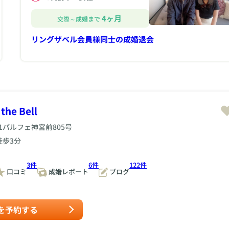
4ヶ月
交際～成婚まで
リングザベル会員様同士の成婚退会
he Bell
1パルフェ神宮前805号
徒歩3分
3件
6件
122件
口コミ
成婚レポート
ブログ
を予約する