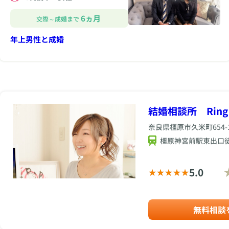
6ヵ月
交際～成婚まで
年上男性と成婚
結婚相談所 Ring t
奈良県橿原市久米町654-
橿原神宮前駅東出口
5.0
無料相談