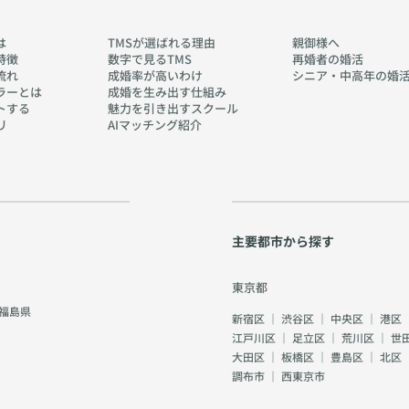
は
TMSが選ばれる理由
親御様へ
特徴
数字で見るTMS
再婚者の婚活
流れ
成婚率が高いわけ
シニア・中高年の婚
ラーとは
成婚を生み出す仕組み
トする
魅力を引き出すスクール
リ
AIマッチング紹介
主要都市から探す
東京都
福島県
新宿区
｜
渋谷区
｜
中央区
｜
港区
江戸川区
｜
足立区
｜
荒川区
｜
世
大田区
｜
板橋区
｜
豊島区
｜
北区
調布市
｜
西東京市