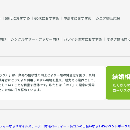
め
｜
50代におすすめ
｜
60代におすすめ
｜
中高年におすすめ
｜
シニア婚活応援
向け
｜
シングルマザー・ファザー向け
｜
バツイチの方におすすめ
｜
オタク婚活向
イミック）」は、業界の信頼性の向上とより一層の健全化を図り、真剣
独身者にとってより利用しやすい環境を整え、魅力ある業界として、
たしていくことを目指す団体です。私たちは「JMIC」の理念に賛同
上のために日々努めています。
ティーならスマイルステージ
婚活パーティー・街コンの出会いならTMSイベントポータ