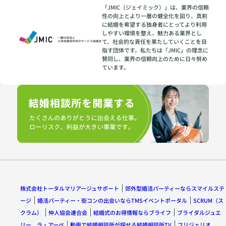
「JMIC（ジェイミック）」は、業界の信頼
性の向上とより一層の健全化を図り、真剣
に結婚を希望する独身者にとってより利用
しやすい環境を整え、魅力ある業界とし
て、社会的な責任を果たしていくことを目
指す団体です。私たちは「JMIC」の理念に
賛同し、業界の信頼向上のために日々努め
ています。
株式会社トータルマリアージュサポート
郊外型婚活パーティーならスマイルステ
ージ
婚活パーティー・街コンの出会いならTMSイベントポータル
SCRUM（ス
クラム）
仲人協会連合会
結婚式のお得情報ならブライフ
ブライダルジュエ
リー ラ・アーペ
動画で結婚相談所が探せる結婚相談所TV
フリジェリオ