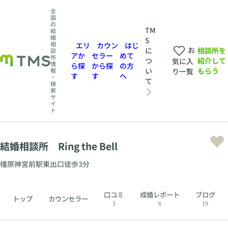
全
国
の
TM
結
婚
S
相
エリ
カウン
はじ
お
相談所を
に
談
アか
セラー
めて
所
紹介して
つ
気に入
情
ら探
から探
の方
もらう
い
報
り一覧
す
す
へ
・
て
検
索
サ
イ
ト
結婚相談所 Ring the Bell
橿原神宮前駅東出口徒歩3分
口コミ
成婚レポート
ブログ
トップ
カウンセラー
3
6
19