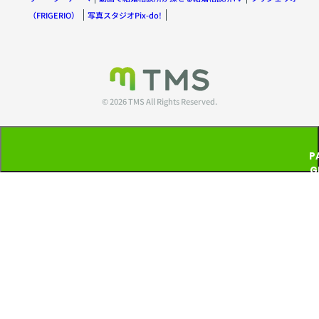
（FRIGERIO）
写真スタジオPix-do!
© 2026 TMS All Rights Reserved.
P
G
T
P