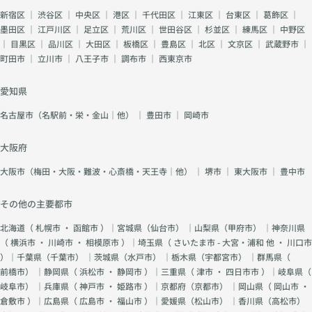
新宿区
｜
渋谷区
｜
中央区
｜
港区
｜
千代田区
｜
江東区
｜
台東区
｜
葛飾区
｜
墨田区
｜
江戸川区
｜
足立区
｜
荒川区
｜
世田谷区
｜
杉並区
｜
練馬区
｜
中野区
｜
目黒区
｜
品川区
｜
大田区
｜
板橋区
｜
豊島区
｜
北区
｜
文京区
｜
武蔵野市
｜
町田市
｜
立川市
｜
八王子市
｜
調布市
｜
西東京市
愛知県
名古屋市（名駅前・栄・金山｜他）
｜
豊田市
｜
岡崎市
大阪府
大阪市（梅田・大阪・難波・心斎橋・天王寺｜他）
｜
堺市
｜
東大阪市
｜
豊中市
その他の主要都市
北海道（
札幌市
・
函館市
）｜宮城県（
仙台市
） ｜山梨県（
甲府市
） ｜神奈川県
（
横浜市
・
川崎市
・
相模原市
）｜埼玉県（
さいたま市 - 大宮・浦和 他
・
川口市
）｜千葉県（
千葉市
） ｜茨城県（
水戸市
） ｜栃木県（
宇都宮市
） ｜群馬県（
前橋市
） ｜静岡県（
浜松市
・
静岡市
）｜三重県（
津市
・
四日市市
）｜岐阜県（
岐阜市
） ｜兵庫県（
神戸市
・
姫路市
）｜京都府（
京都市
） ｜岡山県（
岡山市
・
倉敷市
）｜広島県（
広島市
・
福山市
）｜愛媛県（
松山市
） ｜香川県（
高松市
）