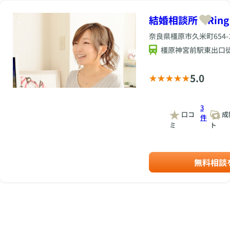
結婚相談所 Ring t
奈良県橿原市久米町654-
橿原神宮前駅東出口
5.0
3
口コ
成
件
ミ
ト
無料相談