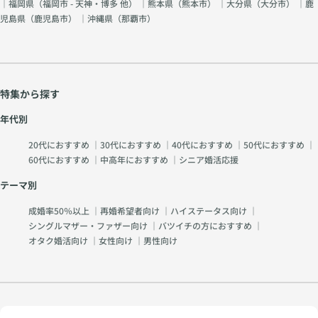
｜福岡県（
福岡市 - 天神・博多 他
） ｜熊本県（
熊本市
） ｜大分県（
大分市
） ｜鹿
児島県（
鹿児島市
） ｜沖縄県（
那覇市
）
特集から探す
年代別
20代におすすめ
｜
30代におすすめ
｜
40代におすすめ
｜
50代におすすめ
｜
60代におすすめ
｜
中高年におすすめ
｜
シニア婚活応援
テーマ別
成婚率50％以上
｜
再婚希望者向け
｜
ハイステータス向け
｜
シングルマザー・ファザー向け
｜
バツイチの方におすすめ
｜
オタク婚活向け
｜
女性向け
｜
男性向け