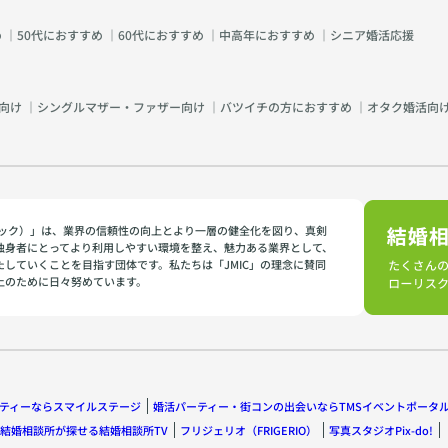
め
｜
50代におすすめ
｜
60代におすすめ
｜
中高年におすすめ
｜
シニア婚活応援
向け
｜
シングルマザー・ファザー向け
｜
バツイチの方におすすめ
｜
オタク婚活向
イミック）」は、業界の信頼性の向上とより一層の健全化を図り、真剣
独身者にとってより利用しやすい環境を整え、魅力ある業界として、
たしていくことを目指す団体です。私たちは「JMIC」の理念に賛同
上のために日々努めています。
ティーならスマイルステージ
婚活パーティー・街コンの出会いならTMSイベントポータ
結婚相談所が探せる結婚相談所TV
フリジェリオ（FRIGERIO）
写真スタジオPix-do!