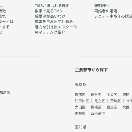
は
TMSが選ばれる理由
親御様へ
特徴
数字で見るTMS
再婚者の婚活
流れ
成婚率が高いわけ
シニア・中高年の婚
ラーとは
成婚を生み出す仕組み
トする
魅力を引き出すスクール
リ
AIマッチング紹介
主要都市から探す
東京都
福島県
新宿区
｜
渋谷区
｜
中央区
｜
港区
江戸川区
｜
足立区
｜
荒川区
｜
世
大田区
｜
板橋区
｜
豊島区
｜
北区
調布市
｜
西東京市
愛知県