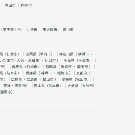
｜
豊田市
｜
岡崎市
・天王寺｜他）
｜
堺市
｜
東大阪市
｜
豊中市
県（
仙台市
） ｜山梨県（
甲府市
） ｜神奈川県（
横浜市
・
いたま市 - 大宮・浦和 他
・
川口市
）｜千葉県（
千葉市
） ｜
宮市
） ｜群馬県（
前橋市
） ｜静岡県（
浜松市
・
静岡市
）｜
県（
岐阜市
） ｜兵庫県（
神戸市
・
姫路市
）｜京都府（
市
）｜広島県（
広島市
・
福山市
）｜愛媛県（
松山市
） ｜
 - 天神・博多 他
） ｜熊本県（
熊本市
） ｜大分県（
大分市
）
（
那覇市
）