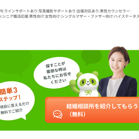
内
|
ラインサポートあり
|
写真撮影サポートあり
|
出張対応あり
|
男性カウンセラー
|
め
|
シニア婚活応援
|
男性向け
|
女性向け
|
シングルマザー・ファザー向け
|
ハイステータ
結婚相談所を紹介してもらう
（無料）