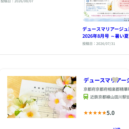
投稿日：2026/08/07
デュースマリアージュ
2026年8月号 ～暑い
歩ずつ未来へ～
投稿日：2026/07/31
デュースマリアー
京都府京都府相楽郡精華町山
近鉄京都線山田川駅
5.0