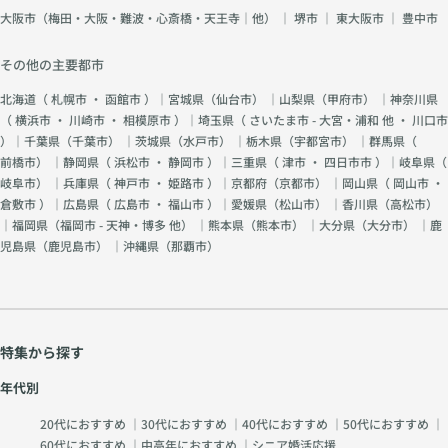
大阪市（梅田・大阪・難波・心斎橋・天王寺｜他）
｜
堺市
｜
東大阪市
｜
豊中市
その他の主要都市
北海道（
札幌市
・
函館市
）｜宮城県（
仙台市
） ｜山梨県（
甲府市
） ｜神奈川県
（
横浜市
・
川崎市
・
相模原市
）｜埼玉県（
さいたま市 - 大宮・浦和 他
・
川口市
）｜千葉県（
千葉市
） ｜茨城県（
水戸市
） ｜栃木県（
宇都宮市
） ｜群馬県（
前橋市
） ｜静岡県（
浜松市
・
静岡市
）｜三重県（
津市
・
四日市市
）｜岐阜県（
岐阜市
） ｜兵庫県（
神戸市
・
姫路市
）｜京都府（
京都市
） ｜岡山県（
岡山市
・
倉敷市
）｜広島県（
広島市
・
福山市
）｜愛媛県（
松山市
） ｜香川県（
高松市
）
｜福岡県（
福岡市 - 天神・博多 他
） ｜熊本県（
熊本市
） ｜大分県（
大分市
） ｜鹿
児島県（
鹿児島市
） ｜沖縄県（
那覇市
）
特集から探す
年代別
20代におすすめ
｜
30代におすすめ
｜
40代におすすめ
｜
50代におすすめ
｜
60代におすすめ
｜
中高年におすすめ
｜
シニア婚活応援