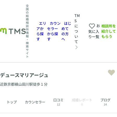
全
国
の
TM
結
婚
S
相
エリ
カウン
はじ
お
相談所を
に
談
アか
セラー
めて
所
紹介して
つ
気に入
情
ら探
から探
の方
もらう
い
報
り一覧
す
す
へ
・
て
検
索
サ
イ
ト
デュースマリアージュ
近鉄京都線山田川駅徒歩１分
口コミ
成婚レポート
ブログ
トップ
カウンセラー
12
0
14