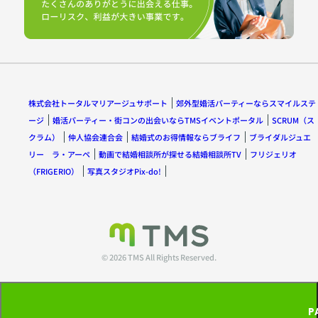
株式会社トータルマリアージュサポート
郊外型婚活パーティーならスマイルステ
ージ
婚活パーティー・街コンの出会いならTMSイベントポータル
SCRUM（ス
クラム）
仲人協会連合会
結婚式のお得情報ならブライフ
ブライダルジュエ
リー ラ・アーペ
動画で結婚相談所が探せる結婚相談所TV
フリジェリオ
（FRIGERIO）
写真スタジオPix-do!
© 2026 TMS All Rights Reserved.
P