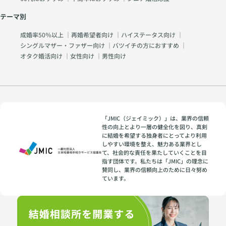
テーマ別
成婚率50％以上
｜
再婚希望者向け
｜
ハイステータス向け
｜
シングルマザー・ファザー向け
｜
バツイチの方におすすめ
｜
オタク婚活向け
｜
女性向け
｜
男性向け
「JMIC（ジェイミック）」は、業界の信頼
性の向上とより一層の健全化を図り、真剣
に結婚を希望する独身者にとってより利用
しやすい環境を整え、魅力ある業界とし
て、社会的な責任を果たしていくことを目
指す団体です。私たちは「JMIC」の理念に
賛同し、業界の信頼向上のために日々努め
ています。