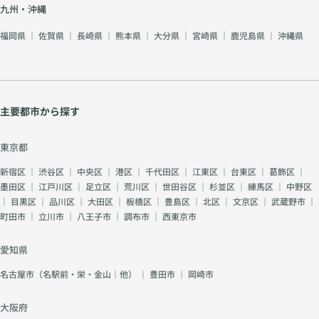
九州・沖縄
福岡県
｜
佐賀県
｜
長崎県
｜
熊本県
｜
大分県
｜
宮崎県
｜
鹿児島県
｜
沖縄県
主要都市から探す
東京都
新宿区
｜
渋谷区
｜
中央区
｜
港区
｜
千代田区
｜
江東区
｜
台東区
｜
葛飾区
｜
墨田区
｜
江戸川区
｜
足立区
｜
荒川区
｜
世田谷区
｜
杉並区
｜
練馬区
｜
中野区
｜
目黒区
｜
品川区
｜
大田区
｜
板橋区
｜
豊島区
｜
北区
｜
文京区
｜
武蔵野市
｜
町田市
｜
立川市
｜
八王子市
｜
調布市
｜
西東京市
愛知県
名古屋市（名駅前・栄・金山｜他）
｜
豊田市
｜
岡崎市
大阪府