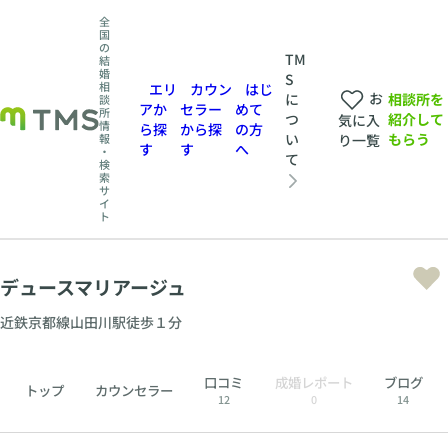
全
国
の
TM
結
婚
S
相
エリ
カウン
はじ
お
相談所を
に
談
アか
セラー
めて
所
紹介して
つ
気に入
情
ら探
から探
の方
もらう
い
報
り一覧
す
す
へ
・
て
検
索
サ
イ
ト
デュースマリアージュ
近鉄京都線山田川駅徒歩１分
口コミ
成婚レポート
ブログ
トップ
カウンセラー
12
0
14