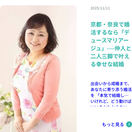
相談受付中）
っかりサポートしてお
っしゃいます。 で
付中📞 090-4900-
な婚活プランをご提案
ともあります。 焦り
す。 もちろん条件も
ります。 現在婚活中
2025/11/11
は、なぜGW後に婚活
6968 最後に婚活は、
いたします。 オンラ
すぎず、自分のペース
大切ですが、成婚され
の皆様も、ご自身のペ
を始める人が増えるの
時には疲れてしまうこ
イン・対面どちらでも
を大切にしてみてくだ
た女性は途中から
ースで一歩ずつ進んで
でしょうか？ 今回
ともあります。でも、
OK。お気軽にお問い
さい。 無理に自分を
「一緒にいて安心でき
京都・奈良で婚
いきましょう。 ご成
は、その理由について
無理をしすぎず、自分
合わせください。 📍
作りすぎない 「良く
るか」「自然体でいら
婚されたお二人の末永
活するなら「デ
お話しします。 周囲
のペースで進めること
デュースマリアージュ
見られたい」と頑張り
れるか」 を大切にす
いお幸せを心よりお祈
の結婚・家族の話題に
が大切です。 少し立
公式サイトはこちら ☟
ュースマリアー
すぎると、気疲れして
るようになっていまし
り申し上げます。 最
触れる機会が増える
ち止まりながらでも、
https://douce-
しまいます。自然体で
た。 条件だけでは見
ジュ」──仲人と
後に 婚活は、時には
GWは、 友人の結婚式
前に進んでいけば大丈
mariage.com/（京
いられる相手とのご縁
えない“相性”に目を向
疲れてしまうこともあ
二人三脚で叶え
帰省時の家族との会話
夫。あなたに合うご縁
都・奈良・大阪でのご
は、長く続きやすいも
けたことで、ご縁が深
ります。でも、無理を
久しぶりの同級生との
は、きっとあります。
相談受付中）
る幸せな結婚
のです。 背伸びをし
まっていったのです。
しすぎず、自分のペー
再会 SNSで見る幸せ
デュースマリアージュ
すぎず、自分らしくい
「選ぶ婚活」から「向
スで進めることが大切
そうな投稿 など、
では、会員様のお気持
られることも大切で
き合う婚活」へ変わっ
です。 少し立ち止ま
「結婚」を意識する場
ちに寄り添いながら、
す。 一人で抱え込ま
た 婚活が長くなる
出会いから成婚まで、
りながらでも、前に進
面が増える時期です。
ご成婚までサポートし
ない 婚活中は、不安
と、無意識に 「もっ
あなたに寄り添う婚活
んでいけば大丈夫。あ
特に30代になると、周
ております。婚活のお
や迷いを一人で抱えて
と良い人がいるかもし
を 「本気で結婚した
なたに合うご縁は、き
囲の結婚・出産が一気
悩みも、ぜひお気軽に
しまう方も多いです。
れない」 という気持
いけれど、どう動けば
っとあります。 デュ
に増え、 「自分もそ
ご相談ください。 🕊️
そんな時こそ、カウン
ちが強くなることがあ
いいのかわからない」
ースマリアージュで
ろそろ本気で考えない
セラーに相談してくだ
ります。 ですが、成
まずは無料カウンセリ
「マッチングアプリで
は、会員様のお気持ち
と…」 と感じる方が
さい。 気持ちを言葉
婚された女性は、
ングからお一人おひと
はうまくいかなかっ
に寄り添いながら、ご
多くなります。 普段
にするだけでも、心が
「この人とどう関係を
りの想いやご希望を丁
もっと見る
た」そんな声を多く耳
成婚までサポートして
は仕事で忙しくても、
軽くなることがありま
築いていくか」 を考
寧に伺い、あなたに最
にします。 京都・奈
おります。婚活のお悩