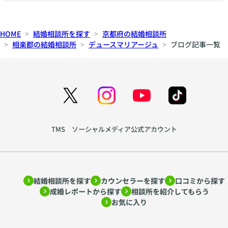
気づかなかった魅力や
をご提案いたします。
会員様一人ひとりに最
ッチングアプリに疲れ
改善点が見えてきま
オンライン・対面どち
適なお相手を探す。だ
て相談所を検討する人
す。 婚活は、一人で
らでもOK。お気軽に
からこそ、出会いの質
も増える GWはマッチ
抱え込まないことも大
お問い合わせくださ
HOME
結婚相談所を探す
京都府の結婚相談所
が高く、短期間でのご
ングアプリの利用も増
切です。 「この人で
い。 📍 デュースマリ
相楽郡の結婚相談所
デュースマリアージュ
ブログ記事一覧
成婚も多く生まれてい
える時期ですが、その
いい」ではなく「この
アージュ公式サイトは
ます。 💬 婚活は「相
反面、 メッセージが
人がいい」 成婚され
こちら
談できる相手」がいる
続かない 真剣度が分
た女性が最後によく話
⇒https://douce-
と続けられる 婚活
からない 会っても結
されるのが、 「完璧
mariage.com/（京
は、思うように進まな
婚につながらない 遊
な人ではなかったけ
都・奈良・大阪でのご
い時期もあるもの。そ
び目的の人がいた な
ど、この人といると安
相談受付中）
んなときに、すぐに話
ど、婚活疲れを感じる
心できた」 という言
を聞いてくれる仲人が
方も増えていきます。
葉です。 結婚は条件
そばにいることが、心
TMS ソーシャルメディア公式アカウント
その結果、 「最初か
だけではなく、一緒に
の支えになります。
ら結婚を真剣に考えて
いて落ち着けるか、自
活動の途中で迷いや不
いる人と出会いたい」
然に笑えるかがとても
安が生まれた時も、経
と、結婚相談所を検討
大切です。 それに気
験豊富なカウンセラー
されるケースが多くな
づいた時、婚活が大き
がアドバイス。「一人
結婚相談所を探す
カウンセラーを探す
口コミから探す
ります。 婚活は「思
く前に進みます。 婚
で頑張らなくていい婚
い立った時」が始め時
成婚レポートから探す
相談所を紹介してもらう
活が長かったことは無
活」を実現していま
婚活は、年齢を重ねる
お気に入り
駄ではありません 婚
す。 💎 明確な料金と
ほど不安が増えやすい
活が長くなると、不安
安心のサポート体制
ものです。 ですが実
になることもあると思
結婚相談所は「料金が