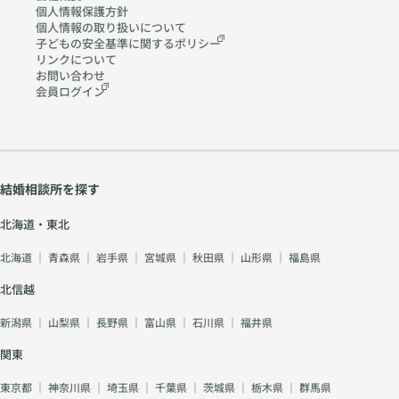
やご希望を丁寧に伺
カウンセリング。 お
個人情報保護方針
「まずは婚活について
い、あなたに最適な婚
個人情報の取り扱いに
ついて
見合いフリーコース：
知りたい」 という方
子どもの安全基準に関する
ポリシー
活プランをご提案いた
出会いの数を増やして
も大歓迎です。 GW後
リンクについて
します。 オンライ
いきたい方向け。積極
は、婚活を始める人が
お問い合わせ
ン・対面どちらでも
的に活動できます。
増えるタイミング。未
会員ログイン
OK。お気軽にお問い
エントリーコース：忙
来のパートナー探し
合わせください。 📍
しい方、まずは一歩踏
を、今から少しずつ始
デュースマリアージュ
み出したい方にぴった
めてみませんか？ 🕊️
公式サイトはこちら
り。 あなたのライフ
まずは無料カウンセリ
⇒https://douce-
スタイルに合わせて、
ングから お一人おひ
mariage.com/（京
無理なく活動が進めら
結婚相談所を探す
とりの想いやご希望を
都・奈良・大阪でのご
れます。 🌸 京都・奈
丁寧に伺い、あなたに
相談受付中）
良で“幸せなご縁”を結
北海道・東北
最適な婚活プランをご
ぶお手伝い デュース
提案いたします。 オ
北海道
｜
青森県
｜
岩手県
｜
宮城県
｜
秋田県
｜
山形県
｜
福島県
マリアージュは、地域
ンライン・対面どちら
に根ざした結婚相談所
でもOK。お気軽にお
北信越
として、多くのご成婚
問い合わせください。
カップルを見届けてき
新潟県
｜
山梨県
｜
長野県
｜
富山県
｜
石川県
｜
福井県
📍 デュースマリアー
ました。 「誰かと比
ジュ公式サイトはこち
べる婚活」ではなく、
関東
ら⇒https://douce-
「あなた自身が自然体
mariage.com/（京
でいられる婚活」を大
東京都
｜
神奈川県
｜
埼玉県
｜
千葉県
｜
茨城県
｜
栃木県
｜
群馬県
都・奈良・大阪でのご