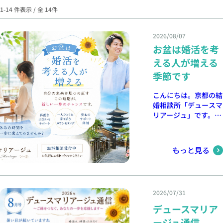
1-14 件表示 / 全 14件
2026/08/07
お盆は婚活を考
える人が増える
季節です
こんにちは。京都の結
婚相談所「デュースマ
リアージュ」です。
毎年、お盆の時期にな
ると婚活相談が増える
傾向があります。
もっと見る
「なぜお盆になると婚
活を始める人が増える
のでしょうか？」 今
回は、お盆と婚活の関
2026/07/31
係についてお話しした
いと思います。 家族
デュースマリア
と過ごす時間が増える
ージュ通信