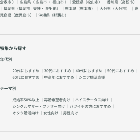
倉敷市
）｜広島県（
広島市
・
福山市
）｜愛媛県（
松山市
） ｜香川県（
高松市
）
｜福岡県（
福岡市 - 天神・博多 他
） ｜熊本県（
熊本市
） ｜大分県（
大分市
） ｜鹿
児島県（
鹿児島市
） ｜沖縄県（
那覇市
）
特集から探す
年代別
20代におすすめ
｜
30代におすすめ
｜
40代におすすめ
｜
50代におすすめ
｜
60代におすすめ
｜
中高年におすすめ
｜
シニア婚活応援
テーマ別
成婚率50％以上
｜
再婚希望者向け
｜
ハイステータス向け
｜
シングルマザー・ファザー向け
｜
バツイチの方におすすめ
｜
オタク婚活向け
｜
女性向け
｜
男性向け