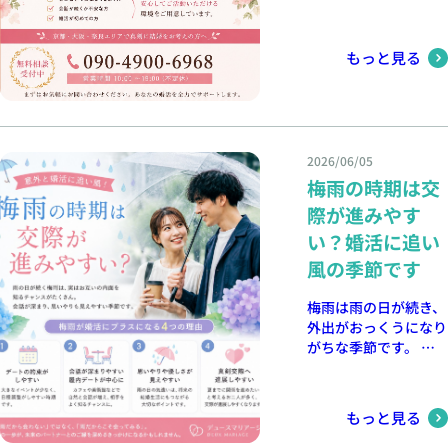
そのたびに担当カウン
りません。 実は、お
ません。不安や迷いが
お見合いの印象は大き
mariage.com/（京
調に進めば、紅葉やク
mariage.com/（京
セラーと一緒にプロフ
見合いで大切なのは話
あるときこそ、担当カ
く変わります。 婚活
都・奈良・大阪でのご
リスマス、お正月など
都・奈良・大阪でのご
ィールや会話の内容、
の上手さではなく、
ウンセラーに相談する
は、ご自身の魅力を少
相談受付中）
もっと見る
のイベントを大切な方
相談受付中）
第一印象を見直し、一
「また会いたい」と思
ことで、新たな気づき
しずつ伝えていくこと
と過ごせる可能性があ
つずつ改善。 「一人
ってもらえる心地よい
や改善点が見つかるこ
が大切です。一回一回
ります。 季節のイベ
では気付けなかったこ
時間を共有することで
ともあります。 デュ
のお見合いを大切にし
ントは、お二人の距離
とを教えてもらえたの
す。 好印象につなが
ースマリアージュで
ながら、素敵なご縁を
をさらに近づけ、結婚
で、前向きに活動を続
るポイントはこちら。
は、お一人おひとりの
育んでいきましょう。
を意識するきっかけに
2026/06/05
けられました。」 そ
🌸 相手に興味を持っ
想いに寄り添いなが
一人ひとりの婚活に寄
もなります。 5．年内
の積み重ねが、自信へ
梅雨の時期は交
て質問する🌸 笑顔と
ら、お見合いから交
り添い、お見合いから
成婚を目指せる デュ
と変わっていきまし
相づちを意識する🌸
際、そしてご成婚まで
際が進みやす
ご成婚まで丁寧にサポ
ースマリアージュでの
た。 自然体でいられ
自分の話ばかりになら
丁寧にサポートしてい
ートしています。婚活
い？婚活に追い
婚活は、ベテラン仲人
る運命の出会い活動開
ない🌸 明るく前向き
ます。 「ご縁は待つ
に不安を感じている方
のサポートを受けなが
始から数か月後、お見
風の季節です
な話題を選ぶ🌸 最後
ものではなく、掴みに
も、まずはお気軽にご
ら効率よく活動できる
合いで出会ったのは誠
に「今日は楽しかった
行くもの。」 未来の
相談ください。 最後
のが魅力です。 夏か
実で穏やかな男性。
梅雨は雨の日が続き、
です」と感謝を伝える
幸せは、今日の小さな
に 婚活は、時には疲
らスタートすること
初対面にもかかわらず
外出がおっくうになり
こうした小さな心掛け
一歩から始まります。
れてしまうこともあり
で、お見合いや交際を
会話が途切れることな
がちな季節です。 し
が、お互いの距離を縮
焦らず、前向きに、一
ます。でも、無理をし
重ね、年内のご成婚を
く、お互いに自然体で
かし、結婚相談所で活
め、次のデートへとつ
緒に理想のパートナー
すぎず、自分のペース
目指すことも十分可能
過ごせる心地よさを感
動されている方にとっ
ながるきっかけになり
とのご縁を育んでいき
で進めることが大切で
です。 「もっと早く
じたそうです。 交際
ては、実は交際が進展
ます。 デュースマリ
ましょう。 京都・大
す。 少し立ち止まり
もっと見る
始めていれば良かっ
が始まってからは、お
しやすい時期でもあり
アージュでは、お見合
阪・奈良エリアで真剣
ながらでも、前に進ん
た。」 これは、ご成
互いを尊重しながらデ
ます。 雨の日のデー