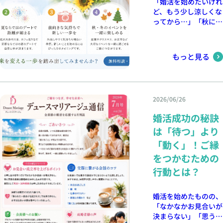
「婚活を始めたいけれ
します。 皆さまに素
み重ねた結果 今回ご
るのは当然ですが、笑
スマリアージュでは、
ど、もう少し涼しくな
敵なご縁が訪れますよ
成婚された会員様も、
顔で相手の話を聞こう
・プロフィール作成の
ってから…」「秋にな
うに。 デュースマリ
前向きな気持ちで活動
とする姿勢があるだけ
サポート ・お見合い
って落ち着いてから活
アージュは、8月も皆
を続け、お相手とのご
で、「また会いたい」
の日程調整 ・交際中
動しよう。」 そう考
さまの幸せなご縁を心
縁を大切に育まれまし
という印象につながり
のアドバイス ・成婚
えている方も多いので
を込めて応援いたしま
もっと見る
た。 交際中はお互い
ます。 相手の話をし
までのサポート な
はないでしょうか。
す。 最後に 婚活は、
の気持ちを確認しなが
っかり聞いている 自
ど、一人ひとりに合わ
実は、夏は婚活をスタ
時には疲れてしまうこ
ら信頼関係を深め、自
分を知ってもらおうと
せた活動をお手伝いし
ートするのにおすすめ
ともあります。でも、
然体で一緒にいられる
一生懸命話すことも大
ております。 婚活経
の季節です。少し早く
無理をしすぎず、自分
お相手と巡り会うこと
切ですが、お相手の話
験がない方や、過去に
2026/06/26
行動を始めることで、
のペースで進めること
ができました。 結婚
に興味を持ち、質問を
婚活がうまくいかなか
秋や冬には素敵なご縁
が大切です。 少し立
はタイミングとご縁、
婚活成功の秘訣
しながら耳を傾けるこ
った方も安心してご相
へとつながる可能性が
ち止まりながらでも、
そして行動の積み重ね
とも同じくらい重要で
談ください。 このお
は「待つ」より
広がります。 今回
前に進んでいけば大丈
によって実を結びま
す。 「自分の話をき
盆が未来を変えるきっ
は、京都の結婚相談所
夫。あなたに合うご縁
「動く」！ご縁
す。 一人ひとりの幸
ちんと聞いてくれた」
かけになるかもしれま
「デュースマリアージ
は、きっとあります。
せな未来のために ご
をつかむための
と感じてもらえると、
せん 結婚したい気持
ュ」が、夏に婚活を始
デュースマリアージュ
成婚はゴールではな
お互いに心地よい時間
ちはあるけれど、何か
行動とは？
めるメリットをご紹介
では、会員様のお気持
く、新しい人生のスタ
になります。 感謝の
ら始めればよいかわか
します。 1．ライバル
ちに寄り添いながら、
ートです。 これから
気持ちを伝えられる
らない。 そんな方こ
が少ない時期だから出
ご成婚までサポートし
お二人で笑顔あふれる
婚活を始めたものの、
お店を予約していただ
そ、お盆休みを活用し
会いのチャンスが広が
ております。婚活のお
家庭を築かれ、末永く
「なかなかお見合いが
いた時や、お見合いが
て婚活への第一歩を踏
る 夏は旅行や帰省な
悩みも、ぜひお気軽に
お幸せになられること
決まらない」「思うよ
終わった時に「今日は
み出してみませんか。
どで婚活を少しお休み
ご相談ください。 京