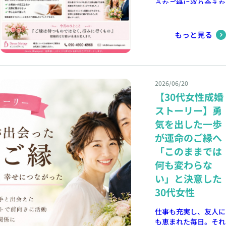
を心より願っておりま
うなご縁に巡り会えな
ありがとうございまし
来年のお盆には、大切
する方もいらっしゃい
都・奈良・大阪エリア
す。 婚活に不安を感
い」と感じている方も
た」と感謝の言葉を伝
なパートナーと一緒に
ます。 そのため、こ
で真剣に結婚を考えて
じている方も、一歩踏
いらっしゃるのではな
えるだけでも印象は大
過ごしているかもしれ
の時期に活動を始める
いる方は、ぜひお気軽
み出すことで未来は大
いでしょうか。 婚活
もっと見る
きく変わります。 小
ません。 デュースマ
ことで、お見合いの機
にご相談ください。
きく変わるかもしれま
では、理想のお相手と
さな気遣いの積み重ね
リアージュは、皆様の
会が増えたり、お相手
無料相談受付中📞
せん。 私たちは、こ
の出会いを待つだけで
が、良いご縁へとつな
幸せなご縁を全力でサ
にプロフィールを見て
090-4900-6968 🕊️ ま
れからも一人ひとりの
はなく、自ら一歩踏み
がっていきます。 完
ポートいたします。
もらえるチャンスが広
ずは無料カウンセリン
気持ちに寄り添い、ご
出す行動が大切です。
璧を目指さない 「失
京都で婚活をご検討中
がったりすることがあ
グから お一人おひと
成婚までしっかりサポ
2026/06/20
お申し込みを積極的に
敗したらどうしよう」
の方は、ぜひお気軽に
ります。 婚活は「思
りの想いやご希望を丁
ートしてまいります。
行うことで出会いのチ
【30代女性成婚
「うまく話さなけれ
ご相談ください。 最
い立った時」が始めど
寧に伺い、あなたに最
最後に 婚活は、時に
ャンスは広がり、ご縁
ば」と考えすぎる必要
後に 婚活は、時には
きです。 2．夏ならで
ストーリー】勇
適な婚活プランをご提
は疲れてしまうことも
に繋がる可能性も高ま
はありません。 大切
疲れてしまうこともあ
はのデートで自然と距
案いたします。 オン
気を出した一歩
あります。でも、無理
ります。 たとえお断
なのは、自分らしく誠
ります。でも、無理を
離が縮まる 夏祭りや
ライン・対面どちらで
をしすぎず、自分のペ
りになることがあって
が運命のご縁へ
実に向き合うことで
しすぎず、自分のペー
花火大会、川床、カフ
もOK。お気軽にお問
ースで進めることが大
も、それは相性やタイ
す。 自然体で接する
スで進めることが大切
ェ巡り、水族館など、
「このままでは
い合わせください。
切です。 少し立ち止
ミングの問題であり、
ことで、お相手もリラ
です。 少し立ち止ま
夏ならではのデートを
📍 デュースマリアー
何も変わらな
まりながらでも、前に
自分自身を否定された
ックスし、お互いの人
りながらでも、前に進
楽しめるスポットがた
ジュ公式サイトはこち
進んでいけば大丈夫。
わけではありません。
柄を知ることができま
い」と決意した
んでいけば大丈夫。あ
くさんあります。 京
ら ☟ https://douce-
あなたに合うご縁は、
一つひとつの経験が、
す。 婚活は一人で悩
なたに合うご縁は、き
都には四季を感じられ
30代女性
mariage.com/（京
きっとあります。 デ
素敵なご縁への大切な
まないことが大切 お
っとあります。 デュ
る美しい景色や風情あ
都・奈良・大阪でのご
ュースマリアージュで
ステップになります。
見合い後に「何が良か
ースマリアージュで
る街並みがあり、お二
仕事も充実し、友人に
相談受付中）
は、会員様のお気持ち
お見合いでは「話すこ
ったのかわからない」
は、会員様のお気持ち
人で過ごす時間が特別
も恵まれた毎日。それ
に寄り添いながら、ご
と」だけでなく、「聞