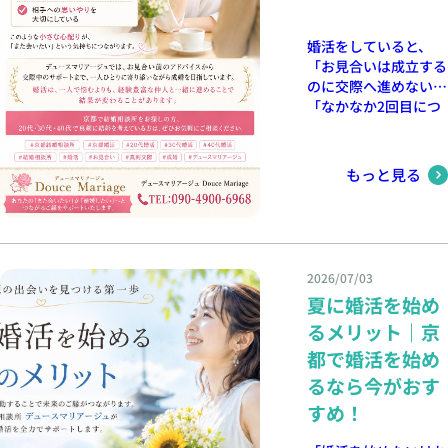
仲人として、このよう
える ・理想のパート
服装でのお見合い・デ
なお言葉をいただける
ナー像を整理する ・
ート などを心掛け、
ことは何よりの喜びで
婚活をしていると、
婚活サービスについて
体調を整えながら活動
す。 婚活は「一人で
「お見合いは成立する
調べる ・結婚相談所
を続けていきましょ
頑張る」ものではあり
のに交際へ進めない」
へ相談してみる この
う。 お見合いの前後
ません 婚活を始める
「なかなか2回目につ
ような行動をゆっくり
にカフェで少し休憩す
時、多くの方が不安を
ながらない」と悩まれ
進めることができま
るなど、ご自身をいた
抱えています。 自分
る方は少なくありませ
す。 婚活は「いつか
わる時間を持つことも
に合う人と出会えるだ
ん。 実は、お見合い
始めよう」と思ってい
大切です。 一人で悩
もっと見る
ろうか 交際が続くだ
で「また会いたい」と
るだけでは前に進みま
まず、ご相談ください
ろうか 本当に結婚ま
思われる方には、いく
せん。 最初の一歩を
婚活には、不安や迷い
で進めるだろうか そ
つかの共通点がありま
踏み出した方から、ご
がつきものです。
のような気持ちは決し
す。 今回は、結婚相
縁が広がっていきま
「このまま活動を続け
て珍しいことではあり
談所で多くのご縁をサ
す。 結婚相談所だか
ていいのかな」「次は
2026/07/03
ません。 だからこ
ポートしてきた経験か
らこそ出会えるご縁が
どうすればいいのだろ
夏に婚活を始め
そ、活動中はお見合い
ら、交際につながりや
あります 婚活アプリ
う」 そんな時は、一
後の振り返りや交際中
すい方の特徴をご紹介
やパーティーなど、出
るメリット｜京
人で抱え込まず、ぜひ
のお悩み、ご自身では
します。 笑顔が自然
会いの方法は数多くあ
ご相談ください。 活
都で婚活を始め
気づきにくい改善点な
で安心感がある お見
ります。 その中でも
動を振り返りながら、
どを一緒に考えなが
るなら今がおす
合いでは、会話の内容
結婚相談所は、結婚を
次につながる方法を一
ら、一歩ずつ前へ進ん
だけではなく、一緒に
真剣に考えている方同
すめ！
緒に考え、ご成婚まで
でいくことが大切で
いて安心できる雰囲気
士が出会える環境が整
しっかりサポートいた
す。 ご縁を大切に積
も大切です。 緊張す
っています。 デュー