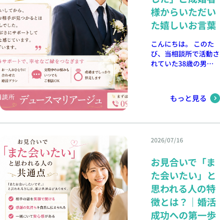
それでも、ご縁は思い
「子どもが生まれた
様からいただい
がけないタイミングで
よ」「家を建てたよ」
訪れることがありま
た嬉しいお言葉
という話を聞くことが
す。焦らず、一歩ずつ
あります。 もちろん
前に進んでいくこと
こんにちは。 このた
人それぞれ人生のペー
が、ご成婚への近道で
び、当相談所で活動さ
スは異なります。 し
す。 デュースマリア
れていた38歳の男性
かし、友人の幸せそう
ージュでは、会員様一
会員様が、34歳の女
な姿を見て、「私も将
人ひとりの気持ちに寄
性とご成婚されまし
来を真剣に考えてみよ
り添い、「続けていて
た。 ご成婚後、会員
うかな」と思うことは
もっと見る
良かった」と思ってい
様からこのようなお言
自然なことです。 実
ただける婚活を目指し
葉をいただきました。
際に、お盆明けから婚
て、これからも全力で
「昨年菅原さんにお会
活をスタートされる方
サポートいたします。
いしてから、これほど
は毎年多くいらっしゃ
夏の婚活は体調管理も
2026/07/16
までに早くお相手が見
います。 婚活を始め
大切です 8月は、お見
つかるとは夢にも思っ
るには絶好のタイミン
合いやデートで外出す
お見合いで「ま
ていませんでした。こ
グ お盆休みはまとま
る機会も多くなりま
れも菅原さんがつぶさ
た会いたい」と
った時間を確保しやす
す。 暑い日には、無
にサポートしてくださ
いため、婚活の準備を
思われる人の特
理をせず、 こまめな
ったおかげだと感じて
始めるには最適な時期
水分・塩分補給 十分
徴とは？｜婚活
います。本当にありが
です。 ・どんな結婚
な睡眠 ゆとりのある
とうございます。」
成功への第一歩
生活を送りたいのか考
スケジュール 涼しい