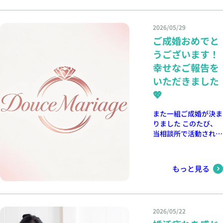
い前の準備から交際中
に結婚を考えている方
でいけば大丈夫。あな
婚された会員様からよ
ートを重ね、将来の価
トはカフェやレストラ
のフォローまで、一人
は、ぜひお気軽にご相
たに合うご縁は、きっ
くいただくお言葉の一
値観や家族についても
ン、美術館など、自然
ひとりの性格や状況に
談ください。 無料相
とあります。 デュー
つです。 デュースマ
素直に話し合うことが
2026/05/29
と会話を楽しめる場所
合わせて丁寧にサポー
談受付中📞 090-4900-
スマリアージュでは、
リアージュが大切にし
できました。 「一緒
ご成婚おめでと
が中心になります。
トしています。 婚活
6968 最後に 婚活は、
会員様のお気持ちに寄
ていること デュース
にいると安心でき
そのため、お互いの価
が初めての方や、お見
時には疲れてしまうこ
うございます！
り添いながら、ご成婚
マリアージュでは、会
る。」 その気持ち
値観や結婚観について
合いで緊張してしまう
ともあります。でも、
までサポートしており
員様お一人おひとりの
幸せなご報告を
が、お二人の距離をさ
話す機会が増え、関係
方も安心して活動でき
無理をしすぎず、自分
ます。婚活のお悩み
お気持ちや理想の結婚
らに近づけました。
を深めやすくなりま
いただきました
る環境をご用意してお
のペースで進めること
も、ぜひお気軽にご相
像を大切にしながら、
プロポーズ、そしてご
す。 また、雨の日は
ります。 京都・大
が大切です。 少し立
談ください。 京都・
💖
婚活をサポートしてい
成婚へ 交際を重ねる
相手への気遣いや優し
阪・奈良エリアで真剣
ち止まりながらでも、
大阪・奈良エリアで真
ます。 プロフィール
中で、お互いに結婚へ
さが見えやすいもので
に結婚を考えている方
前に進んでいけば大丈
剣に結婚を考えている
また一組ご成婚が決ま
作成、お見合いの日程
の気持ちは自然と固ま
す。 「大丈夫？」
は、ぜひお気軽にご相
夫。あなたに合うご縁
方は、ぜひお気軽にご
りました このたび、
調整、交際中のご相談
っていきました。
「駅まで送ろうか？」
談ください。 無料相
は、きっとあります。
相談ください。 無料
当相談所で活動されて
まで、安心して活動し
「これから先も笑顔で
といった何気ない言葉
談受付中📞 090-4900-
デュースマリアージュ
相談受付中📞 090-
いた会員様がご成婚退
ていただけるよう丁寧
一緒に歩んでいきた
や行動から、その人ら
6968 最後に 婚活は、
では、会員様のお気持
4900-6968 🕊️ まずは
会となりました。 ご
に寄り添います。 婚
い。」 そんな真っす
しさを感じることがで
時には疲れてしまうこ
ちに寄り添いながら、
成婚のご報告をいただ
活は一人で頑張るもの
無料カウンセリングか
ぐな想いとともにプロ
もっと見る
きます。 婚活では、
ともあります。でも、
ご成婚までサポートし
くたびに、「この仕事
ではありません。 信
ら お一人おひとりの
ポーズ。 迷うことな
特別なイベントよりも
無理をしすぎず、自分
ております。婚活のお
をしていて本当に良か
頼できる仲人と一緒に
想いやご希望を丁寧に
く「お願いします」と
「一緒にいて居心地が
のペースで進めること
悩みも、ぜひお気軽に
った」と感じます。
進めることで、不安を
伺い、あなたに最適な
答え、ご成婚となりま
良いか」がとても大切
が大切です。 少し立
ご相談ください。 🕊️
お見合いから始まった
減らし、ご縁をつかむ
婚活プランをご提案い
した。 成婚者からの
です。梅雨の時期は、
ち止まりながらでも、
2026/05/22
まずは無料カウンセリ
ご縁が、交際を経て結
チャンスを広げること
たします。 オンライ
メッセージ「婚活を始
そんな結婚相手として
前に進んでいけば大丈
ングから お一人おひ