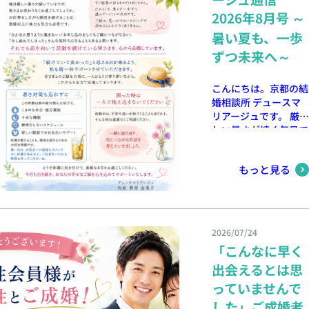
から お盆は帰省や親
2026年8月号 ～
族の集まりなど、家族
と過ごす時間が増える
暑い夏も、一歩
時期です。 普段は仕
ずつ未来へ～
事や日常生活に追わ
れ、自分の将来につい
てゆっくり考える機会
こんにちは。京都の結
が少ない方も、お盆に
婚相談所 デュースマ
なると自然と人生につ
リアージュです。 厳
いて考える時間が生ま
しい暑さが続く毎日で
れます。 親御様から
すが、皆さまお変わり
結婚について話をされ
なくお過ごしでしょう
ることもあるでしょ
もっと見る
か。 婚活は、頑張っ
う。 また、兄弟姉妹
た分だけすぐに結果が
や親戚の子どもたちの
出るものではありませ
成長を見ることで、
ん。 「なかなかお見
「自分も家庭を持ちた
合いが成立しない」
2026/07/24
い」と感じる方も少な
「交際が思うように進
「こんなに早く
くありません。 友人
まない」「少し疲れて
の結婚報告がきっかけ
出会えるとは思
しまった…」 そんな
になることも 久しぶ
お気持ちになることも
っていませんで
りに友人と再会した
あるかもしれません。
した」ご成婚者
際、 「結婚したよ」