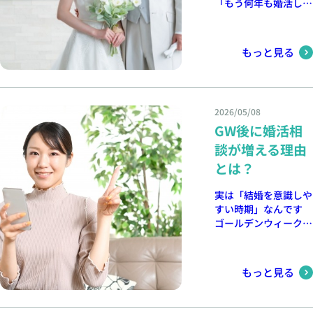
理を続けると、気持ち
とあります。 デュー
「もう何年も婚活して
都・奈良・大阪でのご
は、「自然な出会いが
090-4900-6968 最後
で丁寧にサポートして
に余裕がなくなってし
スマリアージュでは、
いる…」「頑張ってい
相談受付中）
減った」「仕事が忙し
に 婚活は、時には疲
います。 「結婚した
まいます。そんな時
会員様のお気持ちに寄
るのに、なかなか結果
くて出会いの機会がな
れてしまうこともあり
い」という気持ちを大
は、少し婚活を休んで
り添いながら、ご成婚
につながらない…」
い」というご相談を多
もっと見る
ます。でも、無理をし
切に、未来への一歩を
みるのも大切です。
までサポートしており
そんな悩みを抱えなが
くいただきます。 婚
すぎず、自分のペース
踏み出してみません
好きなことをしたり、
ます。婚活のお悩み
ら活動されている女性
活は、すぐに結果が出
で進めることが大切で
か。 こんな方におす
美味しいものを食べた
も、ぜひお気軽にご相
は少なくありません。
る方もいれば、少し時
す。 少し立ち止まり
すめ 真剣に結婚を考
り、ゆっくり過ごした
談ください。 🕊️ まず
実際に、デュースマリ
間をかけて運命のお相
ながらでも、前に進ん
えている30代女性 婚
2026/05/08
り。心が整うことで、
アージュでも婚活歴が
は無料カウンセリング
手と出会う方もいらっ
でいけば大丈夫。あな
活アプリ以外の出会い
自然と前向きな気持ち
GW後に婚活相
長かった女性がご成婚
から お一人おひとり
しゃいます。 しか
たに合うご縁は、きっ
を探している方 プロ
が戻ってくることもあ
されるケースはたくさ
の想いやご希望を丁寧
談が増える理由
し、共通しているの
とあります。 デュー
のサポートを受けなが
ります。 「結果」だ
んあります。そして、
に伺い、あなたに最適
は、成婚された方は途
スマリアージュでは、
とは？
ら婚活を進めたい方
けを追いすぎない 婚
その方たちには共通す
な婚活プランをご提案
中で諦めなかったとい
会員様のお気持ちに寄
将来を見据えた安心で
活では、どうしても
る“変化”がありまし
いたします。 オンラ
うことです。 うまく
り添いながら、ご成婚
実は「結婚を意識しや
きる出会いを希望して
「早く結婚したい」
た。 今回は、婚活が
イン・対面どちらでも
いかない時期があって
までサポートしており
すい時期」なんです
いる方 あなたの運命
「交際につなげたい」
長かった女性が結婚で
OK。お気軽にお問い
も、自分自身と向き合
ます。婚活のお悩み
ゴールデンウィーク明
のご縁は、今日の一歩
と結果を求めてしまい
きたきっかけについて
合わせください。 📍
いながら前進すること
も、ぜひお気軽にご相
けは、結婚相談所への
から始まるかもしれま
がちです。 ですが、
お話します。 条件だ
デュースマリアージュ
で、ご縁は必ず近づい
談ください。 🕊️ まず
お問い合わせが増える
せん。 京都・大阪・
ご縁はタイミングも大
けで相手を見なくなっ
公式サイトはこちら
てきます。 当相談所
時期です。デュースマ
奈良エリアで真剣に結
は無料カウンセリング
切です。一つ一つの出
た 婚活を始めた頃
⇒https://douce-
もっと見る
では、お一人おひとり
リアージュでも、この
婚を考えている方は、
から お一人おひとり
会いを通して、自分に
は、 年収 年齢 学歴 身
mariage.com/（京
のお気持ちに寄り添い
時期から婚活を始めら
ぜひお気軽にご相談く
の想いやご希望を丁寧
合う人や大切にしたい
長 職業 など、条件を
都・奈良・大阪でのご
ながら、ご成婚までし
れる方が毎年多くいら
ださい。 無料相談受
に伺い、あなたに最適
価値観が見えてくるこ
重視する方が多いで