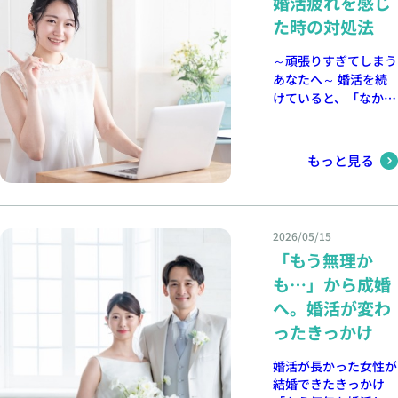
婚活疲れを感じ
婚という形につながる
ができます。 まとめ
ン・対面どちらでも
める前は、不安ばかり
の相性を確認する絶好
夫。あなたに合うご縁
とりの想いやご希望を
瞬間に立ち会えること
婚活を始めるタイミン
OK。お気軽にお問い
た時の対処法
でした。 でも、一歩
の機会とも言えるでし
は、きっとあります。
丁寧に伺い、あなたに
は、結婚相談所の仲人
グに「早すぎる」はあ
合わせください。 📍
踏み出したことで人生
ょう。 夏を迎える前
デュースマリアージュ
最適な婚活プランをご
として何よりの喜びで
りません。 思い立っ
デュースマリアージュ
が大きく変わりまし
～頑張りすぎてしまう
のこの時期は、真剣交
では、会員様のお気持
提案いたします。 オ
す。 今回ご成婚され
た今こそ、新しい未来
公式サイトはこちら ☟
た。 迷っている方が
あなたへ～ 婚活を続
際へ進展するカップル
ちに寄り添いながら、
ンライン・対面どちら
た会員様も、活動を始
への第一歩です。 京
https://douce-
いるなら、まずは行動
けていると、「なかな
も少なくありません。
ご成婚までサポートし
でもOK。お気軽にお
めた当初は不安を抱え
都で結婚を真剣に考え
mariage.com/（京
してみてください。運
か良いご縁に出会えな
「雨だから会わない」
ております。婚活のお
問い合わせください。
ておられました。
ている方は、この夏か
都・奈良・大阪でのご
命のご縁は、自分から
い」「お見合いや交際
ではなく、「雨だから
悩みも、ぜひお気軽に
📍 デュースマリアー
「本当に良いご縁に出
ら婚活を始めてみませ
相談受付中）
動いた先に待っている
が続くと気疲れしてし
こそ会ってみる」。
ご相談ください。 🕊️
ジュ公式サイトはこち
会えるのだろうか」
もっと見る
んか。 デュースマリ
と思います。」 婚活
まう」「前向きな気持
その一歩が、将来のパ
まずは無料カウンセリ
ら ☟ https://douce-
「自分に合う人はいる
アージュは、京都を中
を始めるなら、今がベ
ちになれない」そん
ートナーとのご縁を深
ングから お一人おひ
mariage.com/（京
のだろうか」と悩まれ
心に、一人でも多くの
ストタイミング 30代
な“婚活疲れ”を感じる
めるきっかけになるか
とりの想いやご希望を
都・奈良・大阪でのご
ることもありました
方が幸せなご縁に巡り
は、仕事や生活が安定
ことがあります。 真
もしれません。 最後
丁寧に伺い、あなたに
相談受付中）
が、一歩ずつ前向きに
合えるよう心を込めて
2026/05/15
し、結婚への価値観も
剣に結婚を考えている
に 婚活は、時には疲
最適な婚活プランをご
活動を続けられた結
サポートしています。
明確になっている世代
「もう無理か
からこそ、悩んだり落
れてしまうこともあり
提案いたします。 オ
果、素敵なパートナー
あなたの新しい一歩
です。 だからこそ、
ち込んだりするのは自
ます。でも、無理をし
も…」から成婚
ンライン・対面どちら
とのご縁をつかまれま
を、私たちが全力で応
自分に合ったパートナ
然なことです。今回
すぎず、自分のペース
でもOK。お気軽にお
した。 最近は、30代
援いたします。 京
へ。婚活が変わ
ーと出会える可能性が
は、婚活疲れを感じた
で進めることが大切で
問い合わせください。
女性や30代男性を中
都・大阪・奈良エリア
大きく広がります。
時の対処法についてお
ったきっかけ
す。 少し立ち止まり
📍 デュースマリアー
心に、真剣に結婚を考
で真剣に結婚を考えて
TMS加盟結婚相談所
話しします。 少し婚
ながらでも、前に進ん
ジュ公式サイトはこち
えて婚活を始める方が
いる方は、ぜひお気軽
では、一人ひとりに寄
活から離れる時間を作
でいけば大丈夫。あな
婚活が長かった女性が
ら⇒https://douce-
増えています。 特に
にご相談ください。
り添いながら、お見合
る 疲れている時に無
たに合うご縁は、きっ
結婚できたきっかけ
mariage.com/（京
京都や奈良エリアで
無料相談受付中📞
いから交際、ご成婚ま