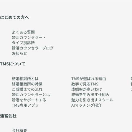
際には、 自信がない
います。 ですが、そ
わかりにくい」と思わ
まだ大丈夫と思ってい
の経験があったからこ
れがちですが、デュー
る 何から始めればい
そ、本当に大切にした
はじめての方へ
スマリアージュは料金
いか分からない とい
いことに気づける方も
体系が明確で安心。
う理由で、なかなか行
たくさんいます。 今
さらに今なら、 初月
動できない方も多くい
よくある質問
うまくいっていなくて
の月会費が無料 プロ
婚活カウンセラー・
らっしゃいます。 だ
も、考え方や進め方を
カメラマンによるプロ
タイプ別診断
からこそ、 「少し気
少し変えることで、ご
フィール写真撮影付き
婚活カウンセラーブログ
になる」「話だけでも
縁が動き出すことはあ
（女性はメイク・ヘア
お知らせ
聞いてみたい」 そう
ります。 デュースマ
セット付き） AIマッ
感じた時が、婚活を始
リアージュでは、会員
TMSについて
チング紹介サービスも
めるタイミングです。
様一人ひとりに合わせ
利用可能 無理のない
まずは気軽な相談から
たサポートを大切にし
スタートができるよう
結婚相談所とは
TMSが選ばれる理由
始めてみませんか？
ています。 「このま
に、特典も充実してい
結婚相談所の特徴
数字で見るTMS
デュースマリアージュ
までいいのかな…」そ
ます。 💐 自分に合っ
ご成婚までの流れ
成婚率が高いわけ
では、 婚活の進め方
う感じた時は、ぜひ一
たコースで無理なく活
婚活カウンセラーとは
成婚を生み出す仕組み
出会い方の違い 自分
度ご相談ください。
婚活をサポートする
魅力を引き出すスクール
動 婚活のスタイルや
に合った活動方法 将
あなたらしいご縁を、
TMS専用アプリ
AIマッチング紹介
ペースに合わせて、複
来設計について な
一緒に見つけていきま
数のコースをご用意。
ど、一人ひとりに合わ
運営会社
しょう。 🕊️ まずは無
プラチナコース：本気
せたサポートを行って
料カウンセリングから
で結婚を目指したい方
います。 「まだ入会
お一人おひとりの想い
に。手厚いサポートと
会社概要
までは考えていない」