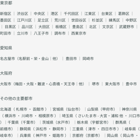
は「人の力」が欠かせ
東京都
ません。私たちは出会
新宿区
｜
渋谷区
｜
中央区
｜
港区
｜
千代田区
｜
江東区
｜
台東区
｜
葛飾区
｜
いの数より、“出会い
墨田区
｜
江戸川区
｜
足立区
｜
荒川区
｜
世田谷区
｜
杉並区
｜
練馬区
｜
中野区
の質”を大切にしてい
｜
目黒区
｜
品川区
｜
大田区
｜
板橋区
｜
豊島区
｜
北区
｜
文京区
｜
武蔵野市
｜
ます。お一人おひとり
の人生に寄り添い、共
町田市
｜
立川市
｜
八王子市
｜
調布市
｜
西東京市
に幸せを見つけるサポ
ートをいたします。一
愛知県
緒に“ご縁”を形にして
いきましょう。 🩷ま
名古屋市（名駅前・栄・金山｜他）
｜
豊田市
｜
岡崎市
とめ 婚活は勇気を出
して踏み出す第一歩か
大阪府
ら始まります。あなた
が心から笑顔になれる
大阪市（梅田・大阪・難波・心斎橋・天王寺｜他）
｜
堺市
｜
東大阪市
｜
豊中市
結婚を──デュースマ
リアージュが全力でサ
その他の主要都市
ポートします。
北海道（
札幌市
・
函館市
）｜宮城県（
仙台市
） ｜山梨県（
甲府市
） ｜神奈川県
（
横浜市
・
川崎市
・
相模原市
）｜埼玉県（
さいたま市 - 大宮・浦和 他
・
川口市
）｜千葉県（
千葉市
） ｜茨城県（
水戸市
） ｜栃木県（
宇都宮市
） ｜群馬県（
前橋市
） ｜静岡県（
浜松市
・
静岡市
）｜三重県（
津市
・
四日市市
）｜岐阜県（
岐阜市
） ｜兵庫県（
神戸市
・
姫路市
）｜京都府（
京都市
） ｜岡山県（
岡山市
・