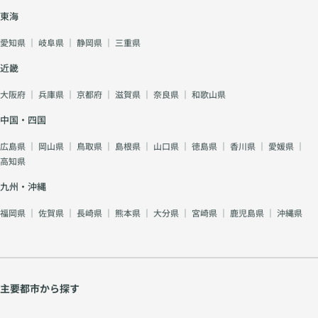
切にしています。 初
相談受付中）
東海
婚の方はもちろん、再
婚・シニア婚の方も多
愛知県
｜
岐阜県
｜
静岡県
｜
三重県
数活動中。どのステー
ジの方も安心してご相
近畿
談ください。 🕊️ まず
は無料カウンセリング
大阪府
｜
兵庫県
｜
京都府
｜
滋賀県
｜
奈良県
｜
和歌山県
から お一人おひとり
の想いやご希望を丁寧
中国・四国
に伺い、あなたに最適
広島県
｜
岡山県
｜
鳥取県
｜
島根県
｜
山口県
｜
徳島県
｜
香川県
｜
愛媛県
｜
な婚活プランをご提案
高知県
いたします。 オンラ
イン・対面どちらでも
九州・沖縄
OK。お気軽にお問い
合わせください。 📍
福岡県
｜
佐賀県
｜
長崎県
｜
熊本県
｜
大分県
｜
宮崎県
｜
鹿児島県
｜
沖縄県
デュースマリアージュ
公式サイトはこちら
⇒https://douce-
mariage.com/（京
都・奈良でのご相談受
主要都市から探す
付中） ✳️ 代表菅原よ
りメッセージ 婚活に