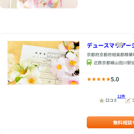
連休中にふと将来につ
す。 最後に 婚活は、
えるようになっていま
適な婚活プランをご提
良・大阪エリアで長
みも、ぜひお気軽にご
いて考える時間ができ
時には疲れてしまうこ
した。 相手の話をし
案いたします。 オン
年、婚活サポートを続
相談ください。 🕊️ ま
ることで、婚活への意
ともあります。でも、
っかり聞く 感謝を言
ライン・対面どちらで
けている 「デュース
ずは無料カウンセリン
識が高まるのです。
無理をしすぎず、自分
葉にする 一緒の時間
もOK。お気軽にお問
マリアージュ」 は、
グから お一人おひと
“ひとりの時間”に将来
のペースで進めること
を楽しむ そんな小さ
い合わせください。
一人ひとりの想いに寄
りの想いやご希望を丁
を考えやすくなる 長
が大切です。 少し立
な積み重ねが、信頼関
📍 デュースマリアー
り添いながら、“出会
寧に伺い、あなたに最
期休みは、普段よりも
ち止まりながらでも、
係につながっていきま
ジュ公式サイトはこち
い”だけでなく“成
適な婚活プランをご提
一人で過ごす時間が増
前に進んでいけば大丈
デュースマリアー
す。 一人で悩まなく
ら⇒https://douce-
婚”までを見据えたサ
案いたします。 オン
える方もいます。 一
夫。あなたに合うご縁
なった 婚活が長い女
mariage.com/（京
ポートを行っていま
ライン・対面どちらで
京都府京都府相楽郡精華町山
緒に出かける相手がい
は、きっとあります。
性ほど、真面目で頑張
都・奈良・大阪でのご
す。 💠 仲人型の「手
もOK。お気軽にお問
ない 休日を共有でき
デューースマリアージ
り屋さんです。 だか
近鉄京都線山田川駅
相談受付中）
厚いお世話」で成婚率
い合わせください。
る人がほしい 家に帰
ュでは、会員様のお気
らこそ、 断られた理
が高い理由 デュース
📍 デュースマリアー
ると一人で寂しく感じ
持ちに寄り添いなが
由を考えすぎる LINE
マリアージュは、仲人
5.0
ジュ公式サイトはこち
る そんな時に、 「こ
ら、ご成婚までサポー
の返信に悩む 自分を
がマンツーマンでお世
ら⇒https://douce-
のまま何年も同じ生活
トしております。婚活
責めてしまう という
話をする仲人婚活スタ
mariage.com/（京
なのかな…」 と将来
のお悩みも、ぜひお気
状態になりやすいで
イル。ただデータ上の
12件
都・奈良・大阪でのご
を意識される方も少な
軽にご相談ください。
す。 ですが、成婚さ
口コミ
マッチングに頼るので
相談受付中）
くありません。 逆
🕊️ まずは無料カウン
れた方は途中から、相
はなく、「人の心」を
に、家族連れやカップ
談しながら婚活を進め
セリングから お一人
大切にした“手組”での
ルを見て、 「やっぱ
るようになりました。
おひとりの想いやご希
ご紹介も行っていま
り結婚したい」 とい
無料相談
客観的なアドバイスが
望を丁寧に伺い、あな
す。 仲人同士のネッ
う気持ちを再確認され
入ることで、自分では
たに最適な婚活プラン
トワークを活かして、
る方も多いです。 マ