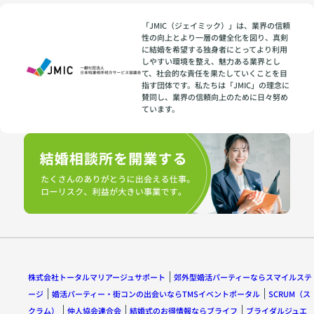
「JMIC（ジェイミック）」は、業界の信頼
性の向上とより一層の健全化を図り、真剣
に結婚を希望する独身者にとってより利用
しやすい環境を整え、魅力ある業界とし
て、社会的な責任を果たしていくことを目
指す団体です。私たちは「JMIC」の理念に
賛同し、業界の信頼向上のために日々努め
ています。
株式会社トータルマリアージュサポート
郊外型婚活パーティーならスマイルステ
ージ
婚活パーティー・街コンの出会いならTMSイベントポータル
SCRUM（ス
クラム）
仲人協会連合会
結婚式のお得情報ならブライフ
ブライダルジュエ