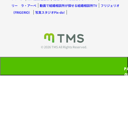
リー ラ・アーペ
動画で結婚相談所が探せる結婚相談所TV
フリジェリオ
（FRIGERIO）
写真スタジオPix-do!
© 2026 TMS All Rights Reserved.
P
G
T
P