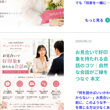
「なぜ交際につながら
に寄り添いながら、ご
な思い出になるでしょ
でも「将来を一緒に歩
成婚までサポートして
くこと」も大切なポイ
なかったのだろう」と
成婚までサポートして
う。 共通の体験を重
むパートナーと出会い
おります。婚活のお悩
ントです。 休日の過
悩むこともあるでしょ
おります。婚活のお悩
ねることで、自然と会
たい」という気持ちは
みも、ぜひお気軽にご
ごし方や趣味、仕事の
う。 結婚相談所で
みも、ぜひお気軽にご
話も増え、お互いの人
年々強くなっていまし
相談ください。 京
やりがいなど、お相手
もっと見る
は、お見合いの振り返
相談ください。 京
柄や価値観を知るきっ
た。 婚活アプリや友
都・大阪・奈良エリア
が自然に話しやすい話
りや改善点を一緒に確
都・奈良・大阪エリア
かけになります。 3．
人の紹介など、さまざ
で真剣に結婚を考えて
題を選ぶことで、リラ
認しながら、次のご縁
で真剣に結婚を考えて
前向きな気持ちで新し
まな方法を試してみた
いる方は、ぜひお気軽
ックスした雰囲気が生
へつなげるサポートが
いる方は、ぜひお気軽
い一歩を踏み出せる
ものの、真剣に結婚を
にご相談ください。
まれます。相手に興味
できます。 少しずつ
にご相談ください。
日照時間が長く、外出
2026/06/12
考えられる出会いには
無料相談受付中📞
を持ち、笑顔で耳を傾
経験を重ねることで、
無料相談受付中📞
しやすい夏は、新しい
なかなか巡り合えず、
090-4900-6968 🕊️ ま
ける姿勢は、好印象に
自信を持ってお見合い
090-4900-6968 🕊️ ま
ことを始めるにはぴっ
お見合いで好印
不安を抱えていたそう
つながります。 「最
に臨めるようになる方
ずは無料カウンセリン
たりの季節です。
ずは無料カウンセリン
です。 そんな時、結
象を持たれる会
近、お見合いが成立し
も多くいらっしゃいま
グから お一人おひと
「今年こそ結婚した
グから お一人おひと
婚相談所での婚活を決
にくい」「申し込みが
す。 まとめ 「また会
りの想いやご希望を丁
話のコツ｜自然
い。」そんな気持ちを
りの想いやご希望を丁
意し、新しい一歩を踏
減ってきた」と感じた
いたい」と思われる方
寧に伺い、あなたに最
行動に変えることで、
寧に伺い、あなたに最
な会話がご縁を
み出しました。 思う
ら、プロフィールを見
は、特別な話術や完璧
適な婚活プランをご提
未来は少しずつ動き始
適な婚活プランをご提
ように進まない時期も
つなぐ 本文
直すこともおすすめで
な外見を持っているわ
案いたします。 オン
めます。 婚活は、一
案いたします。 オン
前向きに活動を始める
す。 写真や自己PR文
けではありません。
ライン・対面どちらで
歩踏み出す勇気が未来
ライン・対面どちらで
と、お見合いは成立す
を少し工夫するだけで
笑顔で接する 相手の
もOK。お気軽にお問
のご縁につながりま
もOK。お気軽にお問
るものの交際まで進ま
「何を話せばいいかわ
も、お相手に伝わる印
話をしっかり聞く 感
い合わせください。
す。 4．秋・冬のイベ
い合わせください。
なかったり、お断りが
からない…」お見合い
象は大きく変わりま
謝の気持ちを伝える
📍 デュースマリアー
ントシーズンを一緒に
📍 デュースマリアー
続いたりすることもあ
前に、このような不安
す。 婚活は、一人で
自然体でいる この4つ
ジュ公式サイトはこち
楽しめる 夏から活動
ジュ公式サイトはこち
りました。 しかし、
を感じる方は少なくあ
悩み続ける必要はあり
を意識するだけでも、
ら ☟ https://douce-
を始めると、交際が順
ら ☟ https://douce-