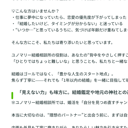
ユノマリー結婚相談所の役割は、あなたの“背中をやさしく押すこ
「ひとりではちょっと難しいな」と思うことも、私たちと一緒な
結婚はゴールではなく、「豊かな人生のスタート地点」。
焦らず丁寧に――それでも「1年以内の結婚」を一緒に目指して
「見えない力」も味方に。結婚鑑定や地元の神社との
🌸ユノマリー結婚相談所では、婚活を「自分を見つめ直すチャン
本当に大切なのは、“理想のパートナー”と出会う前に、まずは
内面も外見も丁寧に磨きながら、あなたらしい魅力を引き出すた
さらにユノマリーでは、価値観や相性を客観的に知ることができ
ない力”も味方にしながら進めるのが、ユノマリーならではの婚
💐 誰かのためではなく、「自分のための幸せ」の一歩を踏み出
その歩みを、私たちはそっと後押ししながら、一緒に未来を描い