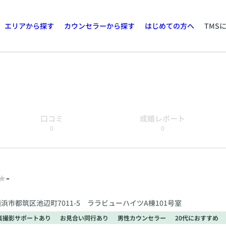
エリアから探す
カウンセラーから探す
はじめての方へ
TMS
口コミ
成婚レポート
0
0
-
浜市都筑区池辺町7011-5 ララビューハイツA棟101号室
真撮影サポートあり
お見合い同行あり
男性カウンセラー
20代におすすめ