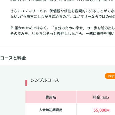
コースと料金
おす
シンプルコース
費用名
料金
（税込）
55,000
入会時初期費用
円
5,500
月会費
円
110,000
成婚料
円
0
お見合い料
円