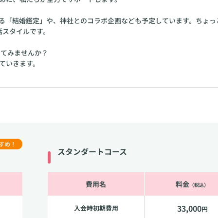
すめ！
スタンダートコース
費用名
料金
（税込）
33,000
入会時初期費用
円
11,000
月会費
円
220,000
成婚料
円
0
お見合い料
円