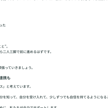
と”。
ら二人三脚で前に進めるはずです。
頑張っていきましょう。
連携も
ス」と考えています。
自分を知って、自分を受け入れて、少しずつでも自信を持てるようになる
めに、私たちが全力でサポートします。
る「結婚鑑定」や、神社とのコラボ企画なども予定しています。ちょっ
活スタイルです。
してみませんか？
ていきます。