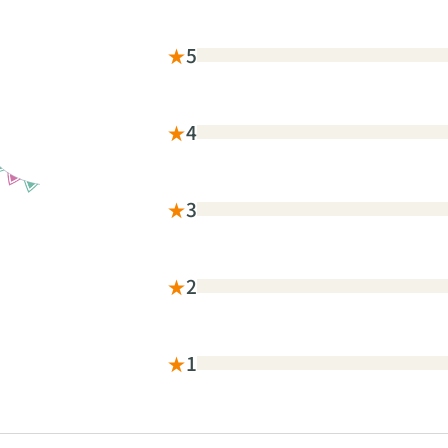
★
3
★
2
★
1