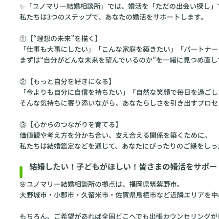
②【もっと自分を好きになる】
「今よりも自分に自信を持ちたい」「自然な笑顔で毎日を過ごし
そんな気持ちに寄り添いながら、あなたらしさを引き出すプロセ
③【心からのつながりを育てる】
価値観や考え方を分かち合い、支え合える関係を築くために。
私たちは結婚鑑定などを通じて、あなたにぴったりのご縁をしっ
結婚したい！子どもがほしい！皆さまの婚活をサポー
🌸ユノマリー結婚相談所の拠点は、福岡県筑紫野市。
大野城市・小郡市・久留米市・佐賀県鳥栖市など近隣エリアを中心
もちろん、ご希望があれば全国どこへでも出張カウンセリングが
💡こんな方はいませんか？
・仕事に夢中になっていたら、恋愛の優先度が下がってしまった
・「結婚したいけど、タイミングが分からない」と迷っている
・“いつか…”と思っているうちに、気づけば年齢だけ重ねてしま
そんな方にこそ、私たちは寄り添いたいと思っています。