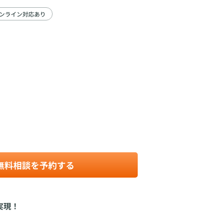
ンライン対応あり
無料相談を予約する
実現！
ではなく、「自分の人生をもっと豊かにする第一歩」と考えています。
とはこんな関係でいたい」…。
していきます。あなたの思いを言葉にして、少しずつカタチにしていくお