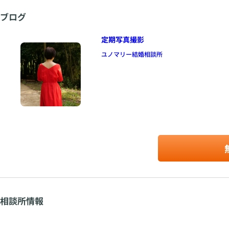
相談所情報
相談所名
ユノマリー結婚相談所
カウンセラー
只野 豊人
所在地
〒
224-0053
神奈川県
横浜市都筑区池辺町7011-5 ララビューハ