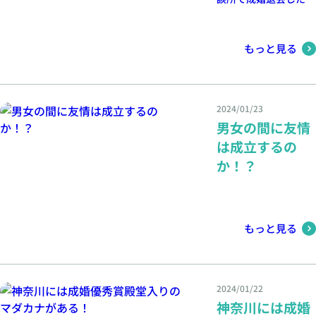
ですが、相談に乗って
いただけませんか？」
など、「ある結婚相談
もっと見る
所に入会しているが伺
っても良いですか？」
といったセカンドオピ
ニオン的な理由でのお
2024/01/23
問い合わせが増えてき
男女の間に友情
ました。この件に関し
て、ブログで取り上げ
は成立するの
ます。
か！？
もっと見る
2024/01/22
神奈川には成婚