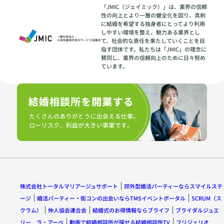
「JMIC（ジェイミック）」は、業界の信頼
性の向上とより一層の健全化を図り、真剣
に結婚を希望する独身者にとってより利用
しやすい環境を整え、魅力ある業界とし
て、社会的な責任を果たしていくことを目
指す団体です。私たちは「JMIC」の理念に
賛同し、業界の信頼向上のために日々努め
ています。
株式会社トータルマリアージュサポート
郊外型婚活パーティーならスマイルステ
ージ
婚活パーティー・街コンの出会いならTMSイベントポータル
SCRUM（ス
クラム）
仲人協会連合会
結婚式のお得情報ならブライフ
ブライダルジュエ
リー ラ・アーペ
動画で結婚相談所が探せる結婚相談所TV
フリジェリオ