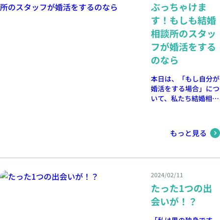
ぶっちゃけま
す！もしも結婚
相談所のスタッ
フが婚活をする
のなら
本日は、「もし自分が
婚活をする場合」につ
いて、私たち結婚相談
所スタッフの視点から
考察してみたいと思い
ます。婚活を考える人
もっと見る
は「結婚相談所のスタ
ッフはどのように婚活
を行うのか？」と疑問
に思うのではないでし
2024/02/11
ょうか。
たった1つの出
会いが！？
「私は男の独身です。