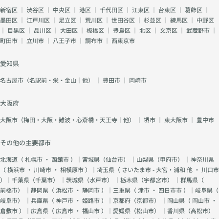
新宿区
｜
渋谷区
｜
中央区
｜
港区
｜
千代田区
｜
江東区
｜
台東区
｜
葛飾区
｜
墨田区
｜
江戸川区
｜
足立区
｜
荒川区
｜
世田谷区
｜
杉並区
｜
練馬区
｜
中野区
｜
目黒区
｜
品川区
｜
大田区
｜
板橋区
｜
豊島区
｜
北区
｜
文京区
｜
武蔵野市
｜
町田市
｜
立川市
｜
八王子市
｜
調布市
｜
西東京市
愛知県
名古屋市（名駅前・栄・金山｜他）
｜
豊田市
｜
岡崎市
大阪府
大阪市（梅田・大阪・難波・心斎橋・天王寺｜他）
｜
堺市
｜
東大阪市
｜
豊中市
その他の主要都市
北海道（
札幌市
・
函館市
）｜宮城県（
仙台市
） ｜山梨県（
甲府市
） ｜神奈川県
（
横浜市
・
川崎市
・
相模原市
）｜埼玉県（
さいたま市 - 大宮・浦和 他
・
川口市
）｜千葉県（
千葉市
） ｜茨城県（
水戸市
） ｜栃木県（
宇都宮市
） ｜群馬県（
前橋市
） ｜静岡県（
浜松市
・
静岡市
）｜三重県（
津市
・
四日市市
）｜岐阜県（
岐阜市
） ｜兵庫県（
神戸市
・
姫路市
）｜京都府（
京都市
） ｜岡山県（
岡山市
・
倉敷市
）｜広島県（
広島市
・
福山市
）｜愛媛県（
松山市
） ｜香川県（
高松市
）