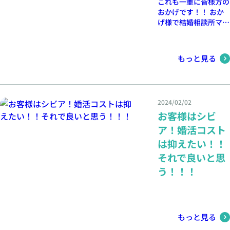
これも一重に皆様方の
おかげです！！ おか
げ様で結婚相談所マダ
カナはTMS AWARDを
トリプル受賞いたしま
した。深く御礼を申し
もっと見る
上げます。 今後も精
進して、より利用しや
すい結婚相談所を目指
します。
2024/02/02
お客様はシビ
ア！婚活コスト
は抑えたい！！
それで良いと思
う！！！
もっと見る