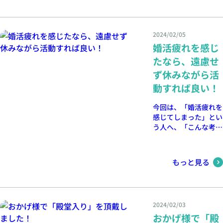
ます…」という内容の
ご相談のお電話を約
40分間いただきまし
2024/02/05
た。 ちなみに、宣伝
婚活疲れを感じ
になるかもしれません
が、このような電話で
たなら、遠慮せ
の相談はもちろん無料
ず休みながら活
です。
動すれば良い！
今回は、「婚活疲れを
感じてしまった」とい
う人へ、「こんな考え
方もあるよ」と提案し
たい内容です。考え方
には人それぞれです
もっと見る
が、参考にしていただ
ければ幸いです。
2024/02/03
おかげ様で「殿