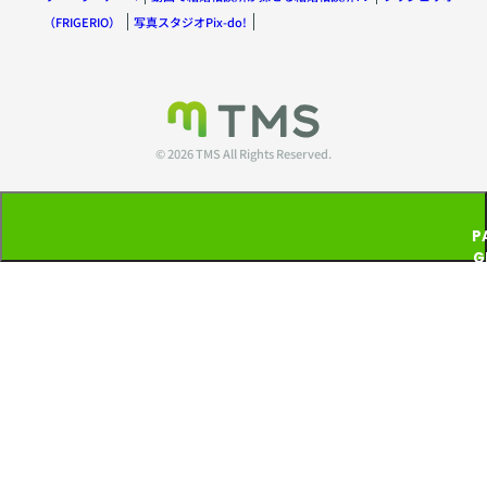
（FRIGERIO）
写真スタジオPix-do!
© 2026 TMS All Rights Reserved.
P
G
T
P