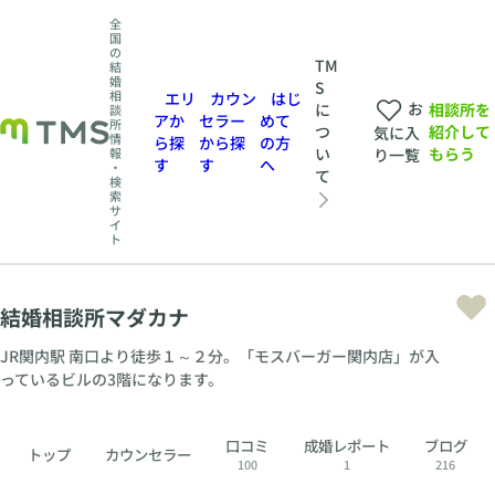
全
国
の
TM
結
婚
S
相
エリ
カウン
はじ
お
相談所を
に
談
アか
セラー
めて
所
紹介して
つ
気に入
情
ら探
から探
の方
もらう
い
報
り一覧
す
す
へ
・
て
検
索
サ
イ
ト
結婚相談所マダカナ
JR関内駅 南口より徒歩１～２分。「モスバーガー関内店」が入
っているビルの3階になります。
口コミ
成婚レポート
ブログ
トップ
カウンセラー
100
1
216