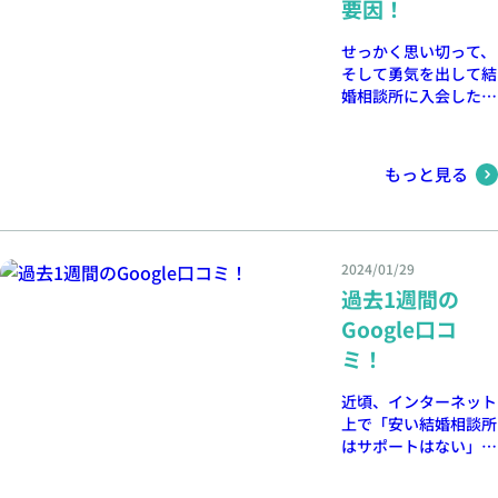
要因！
せっかく思い切って、
そして勇気を出して結
婚相談所に入会したも
のの、思うような婚活
ができずに悩んでいる
方向けに、背中を押す
もっと見る
きっかけになればと思
い、記事を書きます。
2024/01/29
過去1週間の
Google口コ
ミ！
近頃、インターネット
上で「安い結婚相談所
はサポートはない」と
うそぶいている内容を
目にしますが、結婚相