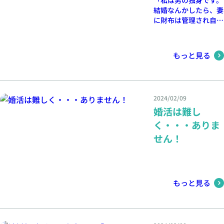
結婚なんかしたら、妻
に財布は管理され自分
の趣味に没頭できない
ような気がします。そ
の上に、給料は少ない
もっと見る
し結婚はしない方が良
いですよね？」
Quoraで上記の質問に
対して、秀逸なご回答
2024/02/09
がありましたのでこの
婚活は難し
場に紹介させてくださ
い。
く・・・ありま
せん！
もっと見る