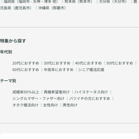
｜福岡県（
福岡市 - 天神・博多 他
） ｜熊本県（
熊本市
） ｜大分県（
大分市
） ｜鹿
児島県（
鹿児島市
） ｜沖縄県（
那覇市
）
特集から探す
年代別
20代におすすめ
｜
30代におすすめ
｜
40代におすすめ
｜
50代におすすめ
｜
60代におすすめ
｜
中高年におすすめ
｜
シニア婚活応援
テーマ別
成婚率50％以上
｜
再婚希望者向け
｜
ハイステータス向け
｜
シングルマザー・ファザー向け
｜
バツイチの方におすすめ
｜
オタク婚活向け
｜
女性向け
｜
男性向け