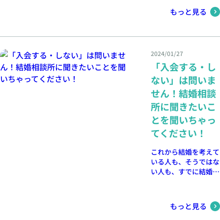
談所マダカナについて
もっと見る
は、安い結婚相談所だ
けどサポートは充実し
ております。 その証
拠に結婚相談所マダカ
2024/01/27
ナはTMSのなかで11
「入会する・し
社しか与えられな
い”殿堂入り”をしてい
ない」は問いま
る相談所です。任せて
せん！結婚相談
安心です！ 高い入会
金や月会費を支払いつ
所に聞きたいこ
つもサポートに不満を
とを聞いちゃっ
持ちながら婚活するよ
てください！
り、安くてサポートも
あり成婚率も高いとこ
これから結婚を考えて
ろで活動した方が合理
いる人も、そうではな
的ではありませんか。
い人も、すでに結婚し
今回は過去1週間の
ている人など、どなた
Google口コミ！をあ
でもOKです。結婚相
げます。
談所に聞きたいことが
もっと見る
あればどんなことでも