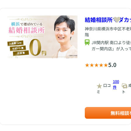
結婚相談所マダカ
神奈川県横浜市中区不老町1
階
JR関内駅 南口より
ガー関内店」が入っ
す。
5.0
100
口コ
件
ミ
ト
無料相談