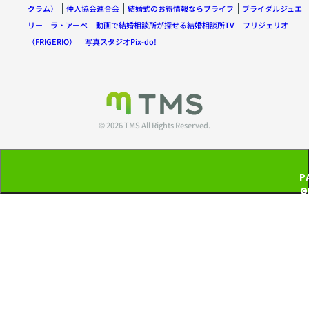
クラム）
仲人協会連合会
結婚式のお得情報ならブライフ
ブライダルジュエ
リー ラ・アーペ
動画で結婚相談所が探せる結婚相談所TV
フリジェリオ
（FRIGERIO）
写真スタジオPix-do!
© 2026 TMS All Rights Reserved.
P
G
T
P