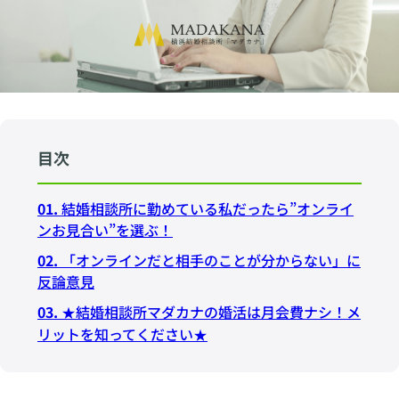
目次
01.
結婚相談所に勤めている私だったら”オンライ
ンお見合い”を選ぶ！
02.
「オンラインだと相手のことが分からない」に
反論意見
03.
★結婚相談所マダカナの婚活は月会費ナシ！メ
リットを知ってください★