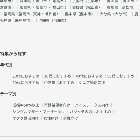
岐阜市
） ｜兵庫県（
神戸市
・
姫路市
）｜京都府（
京都市
） ｜岡山県（
岡山市
・
倉敷市
）｜広島県（
広島市
・
福山市
）｜愛媛県（
松山市
） ｜香川県（
高松市
）
｜福岡県（
福岡市 - 天神・博多 他
） ｜熊本県（
熊本市
） ｜大分県（
大分市
） ｜鹿
児島県（
鹿児島市
） ｜沖縄県（
那覇市
）
特集から探す
年代別
20代におすすめ
｜
30代におすすめ
｜
40代におすすめ
｜
50代におすすめ
｜
60代におすすめ
｜
中高年におすすめ
｜
シニア婚活応援
テーマ別
成婚率50％以上
｜
再婚希望者向け
｜
ハイステータス向け
｜
シングルマザー・ファザー向け
｜
バツイチの方におすすめ
｜
オタク婚活向け
｜
女性向け
｜
男性向け