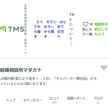
全
国
の
TM
結
婚
S
相
エリ
カウン
はじ
お
相談所を
に
談
アか
セラー
めて
所
紹介して
つ
気に入
情
ら探
から探
の方
もらう
い
報
り一覧
す
す
へ
・
て
検
索
サ
イ
ト
結婚相談所マダカナ
JR関内駅 南口より徒歩１～２分。「モスバーガー関内店」が入
っているビルの3階になります。
口コミ
成婚レポート
ブログ
トップ
カウンセラー
100
1
11