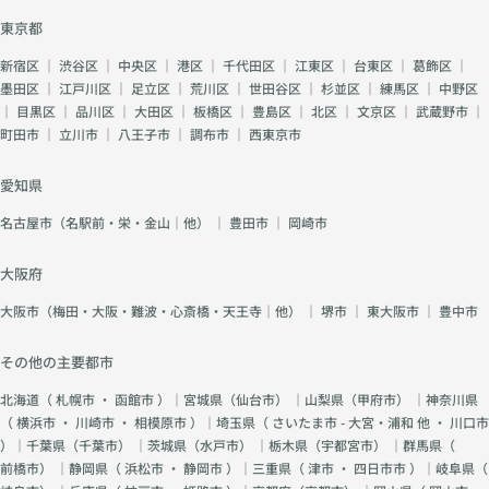
東京都
新宿区
｜
渋谷区
｜
中央区
｜
港区
｜
千代田区
｜
江東区
｜
台東区
｜
葛飾区
｜
墨田区
｜
江戸川区
｜
足立区
｜
荒川区
｜
世田谷区
｜
杉並区
｜
練馬区
｜
中野区
｜
目黒区
｜
品川区
｜
大田区
｜
板橋区
｜
豊島区
｜
北区
｜
文京区
｜
武蔵野市
｜
町田市
｜
立川市
｜
八王子市
｜
調布市
｜
西東京市
愛知県
名古屋市（名駅前・栄・金山｜他）
｜
豊田市
｜
岡崎市
大阪府
大阪市（梅田・大阪・難波・心斎橋・天王寺｜他）
｜
堺市
｜
東大阪市
｜
豊中市
その他の主要都市
北海道（
札幌市
・
函館市
）｜宮城県（
仙台市
） ｜山梨県（
甲府市
） ｜神奈川県
（
横浜市
・
川崎市
・
相模原市
）｜埼玉県（
さいたま市 - 大宮・浦和 他
・
川口市
）｜千葉県（
千葉市
） ｜茨城県（
水戸市
） ｜栃木県（
宇都宮市
） ｜群馬県（
前橋市
） ｜静岡県（
浜松市
・
静岡市
）｜三重県（
津市
・
四日市市
）｜岐阜県（