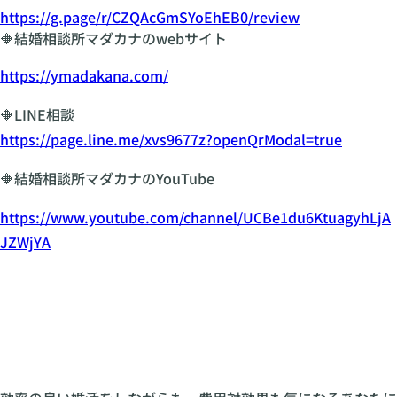
https://g.page/r/CZQAcGmSYoEhEB0/review
🔶結婚相談所マダカナのwebサイト
https://ymadakana.com/
🔶LINE相談
https://page.line.me/xvs9677z?openQrModal=true
🔶結婚相談所マダカナのYouTube
https://www.youtube.com/channel/UCBe1du6KtuagyhLjA
JZWjYA