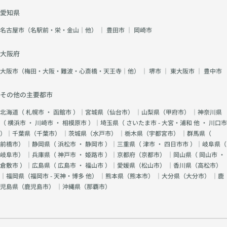
愛知県
名古屋市（名駅前・栄・金山｜他）
｜
豊田市
｜
岡崎市
大阪府
大阪市（梅田・大阪・難波・心斎橋・天王寺｜他）
｜
堺市
｜
東大阪市
｜
豊中市
その他の主要都市
北海道（
札幌市
・
函館市
）｜宮城県（
仙台市
） ｜山梨県（
甲府市
） ｜神奈川県
（
横浜市
・
川崎市
・
相模原市
）｜埼玉県（
さいたま市 - 大宮・浦和 他
・
川口市
）｜千葉県（
千葉市
） ｜茨城県（
水戸市
） ｜栃木県（
宇都宮市
） ｜群馬県（
前橋市
） ｜静岡県（
浜松市
・
静岡市
）｜三重県（
津市
・
四日市市
）｜岐阜県（
岐阜市
） ｜兵庫県（
神戸市
・
姫路市
）｜京都府（
京都市
） ｜岡山県（
岡山市
・
倉敷市
）｜広島県（
広島市
・
福山市
）｜愛媛県（
松山市
） ｜香川県（
高松市
）
｜福岡県（
福岡市 - 天神・博多 他
） ｜熊本県（
熊本市
） ｜大分県（
大分市
） ｜鹿
児島県（
鹿児島市
） ｜沖縄県（
那覇市
）