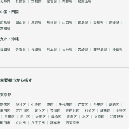
大阪府
｜
兵庫県
｜
京都府
｜
滋賀県
｜
奈良県
｜
和歌山県
中国・四国
広島県
｜
岡山県
｜
鳥取県
｜
島根県
｜
山口県
｜
徳島県
｜
香川県
｜
愛媛県
｜
高知県
九州・沖縄
福岡県
｜
佐賀県
｜
長崎県
｜
熊本県
｜
大分県
｜
宮崎県
｜
鹿児島県
｜
沖縄県
主要都市から探す
東京都
新宿区
｜
渋谷区
｜
中央区
｜
港区
｜
千代田区
｜
江東区
｜
台東区
｜
葛飾区
｜
墨田区
｜
江戸川区
｜
足立区
｜
荒川区
｜
世田谷区
｜
杉並区
｜
練馬区
｜
中野区
｜
目黒区
｜
品川区
｜
大田区
｜
板橋区
｜
豊島区
｜
北区
｜
文京区
｜
武蔵野市
｜
町田市
｜
立川市
｜
八王子市
｜
調布市
｜
西東京市