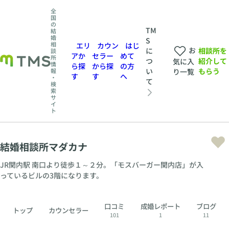
全
国
の
TM
結
婚
S
相
エリ
カウン
はじ
お
相談所を
に
談
アか
セラー
めて
所
紹介して
つ
気に入
情
ら探
から探
の方
もらう
い
報
り一覧
す
す
へ
・
て
検
索
サ
イ
ト
結婚相談所マダカナ
JR関内駅 南口より徒歩１～２分。「モスバーガー関内店」が入
っているビルの3階になります。
口コミ
成婚レポート
ブログ
トップ
カウンセラー
101
1
11