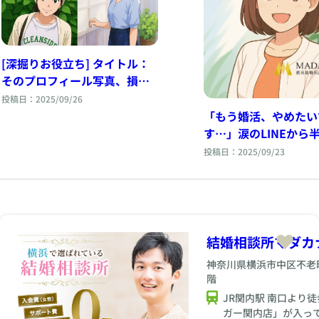
[深掘りお役立ち] タイトル：
そのプロフィール写真、損し
てます！『会いたい』を引き
投稿日：2025/09/26
出す写真の撮られ方、完全ガ
「もう婚活、やめたい
イド
す…」涙のLINEから半
歳女性が運命の相手と
投稿日：2025/09/23
きた話
結婚相談所マダカ
神奈川県横浜市中区不老町1
階
JR関内駅 南口より
ガー関内店」が入っ