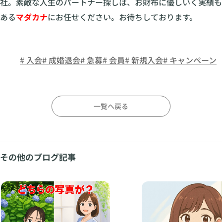
社。素敵な人生のパートナー探しは、お財布に優しいく実績も
ある
マダカナ
にお任せください。お待ちしております。
# 入会
# 成婚退会
# 急募
# 会員
# 新規入会
# キャンペーン
一覧へ戻る
その他のブログ記事