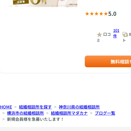
す。
5.0
101
口コ
件
ミ
ト
無料相談
HOME
結婚相談所を探す
神奈川県の結婚相談所
横浜市の結婚相談所
結婚相談所マダカナ
ブログ一覧
新規会員様を急募いたします！