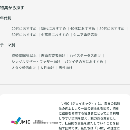
特集から探す
年代別
20代におすすめ
｜
30代におすすめ
｜
40代におすすめ
｜
50代におすすめ
｜
60代におすすめ
｜
中高年におすすめ
｜
シニア婚活応援
テーマ別
成婚率50％以上
｜
再婚希望者向け
｜
ハイステータス向け
｜
シングルマザー・ファザー向け
｜
バツイチの方におすすめ
｜
オタク婚活向け
｜
女性向け
｜
男性向け
「JMIC（ジェイミック）」は、業界の信頼
性の向上とより一層の健全化を図り、真剣
に結婚を希望する独身者にとってより利用
しやすい環境を整え、魅力ある業界とし
て、社会的な責任を果たしていくことを目
指す団体です。私たちは「JMIC」の理念に