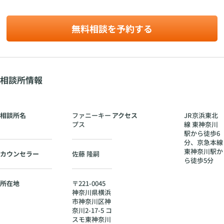
ん
て
東
6
。
の
北
分
強
線
無料相談を予約する
、
み
東
京
神
急
奈
本
川
線
駅
東
相談所情報
か
神
ら
奈
徒
川
歩
駅
相談所名
ファニーキー
アクセス
JR京浜東北
6
か
プス
線 東神奈川
分
ら
駅から徒歩6
、
徒
分、京急本線
京
歩
東神奈川駅か
カウンセラー
佐藤 隆嗣
急
5
ら徒歩5分
本
分
線
所在地
〒
221-0045
東
神奈川県
横浜
神
市神奈川区神
奈
奈川2-17-5 コ
川
スモ東神奈川