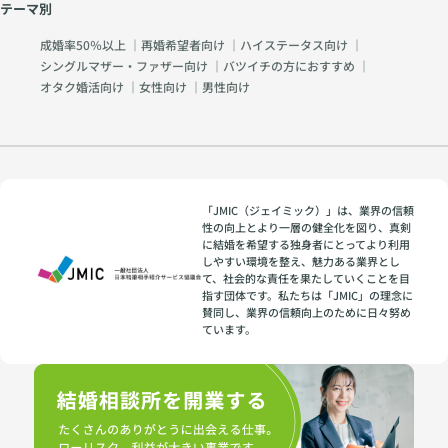
テーマ別
成婚率50％以上
｜
再婚希望者向け
｜
ハイステータス向け
｜
シングルマザー・ファザー向け
｜
バツイチの方におすすめ
｜
オタク婚活向け
｜
女性向け
｜
男性向け
「JMIC（ジェイミック）」は、業界の信頼
性の向上とより一層の健全化を図り、真剣
に結婚を希望する独身者にとってより利用
しやすい環境を整え、魅力ある業界とし
て、社会的な責任を果たしていくことを目
指す団体です。私たちは「JMIC」の理念に
賛同し、業界の信頼向上のために日々努め
ています。