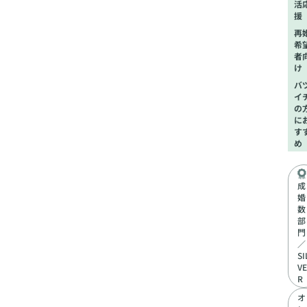
活
援
再
希
者
け
バ
イ
の
に
す
め
成
婚
数
部
門
／
SI
VE
R
オ