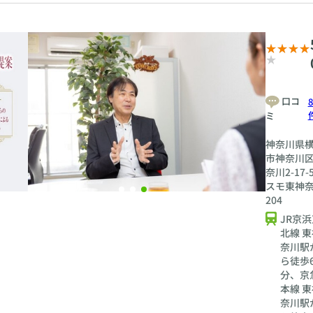
口コ
8
ミ
神奈川県
市神奈川
奈川2-17-
スモ東神
204
JR京浜
北線 東
奈川駅
ら徒歩
分、京
本線 東
奈川駅