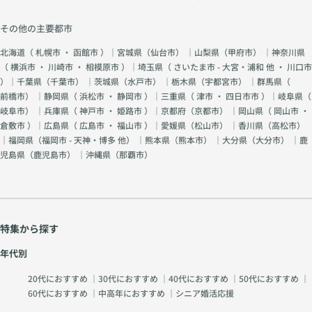
その他の主要都市
北海道（
札幌市
・
函館市
）｜宮城県（
仙台市
） ｜山梨県（
甲府市
） ｜神奈川県
（
横浜市
・
川崎市
・
相模原市
）｜埼玉県（
さいたま市 - 大宮・浦和 他
・
川口市
）｜千葉県（
千葉市
） ｜茨城県（
水戸市
） ｜栃木県（
宇都宮市
） ｜群馬県（
前橋市
） ｜静岡県（
浜松市
・
静岡市
）｜三重県（
津市
・
四日市市
）｜岐阜県（
岐阜市
） ｜兵庫県（
神戸市
・
姫路市
）｜京都府（
京都市
） ｜岡山県（
岡山市
・
倉敷市
）｜広島県（
広島市
・
福山市
）｜愛媛県（
松山市
） ｜香川県（
高松市
）
｜福岡県（
福岡市 - 天神・博多 他
） ｜熊本県（
熊本市
） ｜大分県（
大分市
） ｜鹿
児島県（
鹿児島市
） ｜沖縄県（
那覇市
）
特集から探す
年代別
20代におすすめ
｜
30代におすすめ
｜
40代におすすめ
｜
50代におすすめ
｜
60代におすすめ
｜
中高年におすすめ
｜
シニア婚活応援