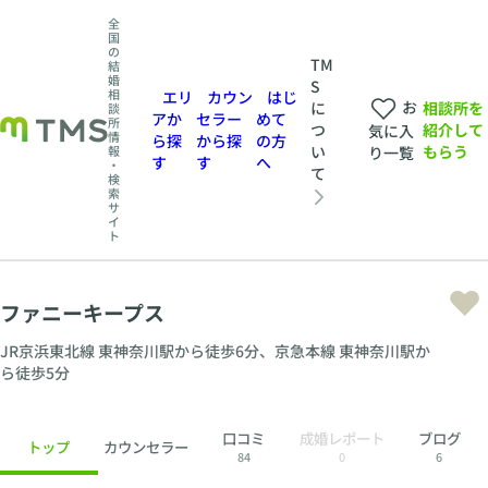
全
国
の
TM
結
婚
S
相
エリ
カウン
はじ
お
相談所を
に
談
アか
セラー
めて
所
紹介して
つ
気に入
情
ら探
から探
の方
もらう
い
報
り一覧
す
す
へ
・
て
検
索
サ
イ
ト
ファニーキープス
JR京浜東北線 東神奈川駅から徒歩6分、京急本線 東神奈川駅か
ら徒歩5分
口コミ
成婚レポート
ブログ
トップ
カウンセラー
84
0
6