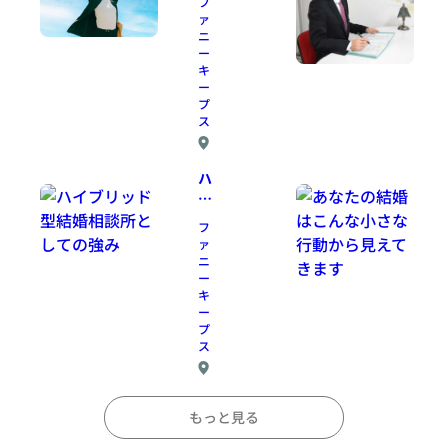
フ
こ
ァ
に
ニ
住
ー
キ
ん
ー
で
プ
い
ス
て
も
J
入
ハ
R
会
イ
京
で
浜
ブ
フ
き
東
リ
ァ
、
北
ッ
ニ
活
線
ド
ー
動
東
キ
型
も
神
ー
結
プ
奈
問
婚
ス
川
題
相
駅
あ
談
J
か
り
所
R
ら
ま
もっと見る
と
京
徒
せ
し
浜
歩