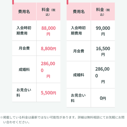
料金
料金
（税
（税
費用名
費用名
込）
込）
88,000
99,000
入会時初
入会時初
期費用
期費用
円
円
8,800
16,500
月会費
円
月会費
円
286,00
286,00
成婚料
0
成婚料
0
円
円
お見合い
5,500
円
料
お見合い
0
円
料
※掲載している料金は最新ではない可能性があります。詳細は無料相談にてお気軽にお問
い合わせください。