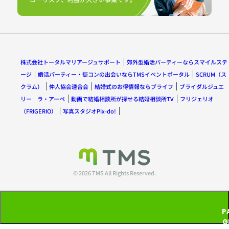
株式会社トータルマリアージュサポート
郊外型婚活パーティーならスマイルステ
ージ
婚活パーティー・街コンの出会いならTMSイベントポータル
SCRUM（ス
クラム）
仲人協会連合会
結婚式のお得情報ならブライフ
ブライダルジュエ
リー ラ・アーペ
動画で結婚相談所が探せる結婚相談所TV
フリジェリオ
（FRIGERIO）
写真スタジオPix-do!
© 2026 TMS All Rights Reserved.
P
G