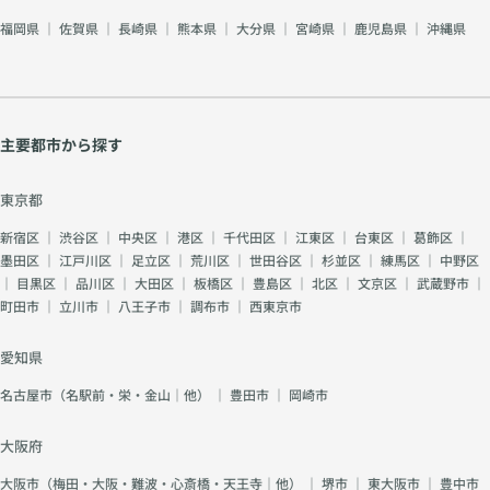
福岡県
｜
佐賀県
｜
長崎県
｜
熊本県
｜
大分県
｜
宮崎県
｜
鹿児島県
｜
沖縄県
主要都市から探す
東京都
新宿区
｜
渋谷区
｜
中央区
｜
港区
｜
千代田区
｜
江東区
｜
台東区
｜
葛飾区
｜
墨田区
｜
江戸川区
｜
足立区
｜
荒川区
｜
世田谷区
｜
杉並区
｜
練馬区
｜
中野区
｜
目黒区
｜
品川区
｜
大田区
｜
板橋区
｜
豊島区
｜
北区
｜
文京区
｜
武蔵野市
｜
町田市
｜
立川市
｜
八王子市
｜
調布市
｜
西東京市
愛知県
名古屋市（名駅前・栄・金山｜他）
｜
豊田市
｜
岡崎市
大阪府
大阪市（梅田・大阪・難波・心斎橋・天王寺｜他）
｜
堺市
｜
東大阪市
｜
豊中市