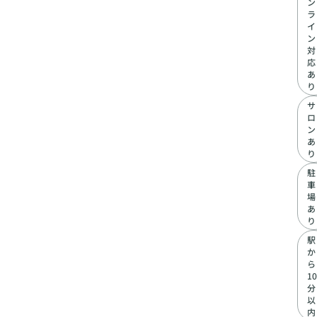
ン
ラ
イ
ン
対
応
あ
り
サ
ロ
ン
あ
り
駐
車
場
あ
り
駅
か
ら
10
分
以
内