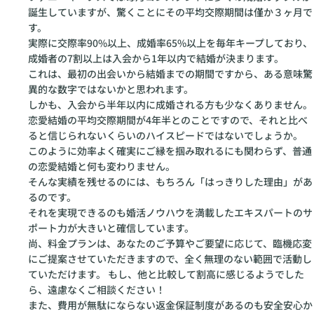
誕生していますが、驚くことにその平均交際期間は僅か３ヶ月で
す。
実際に交際率90%以上、成婚率65%以上を毎年キープしており、
成婚者の7割以上は入会から1年以内で結婚が決まります。
これは、最初の出会いから結婚までの期間ですから、ある意味驚
異的な数字ではないかと思われます。
しかも、入会から半年以内に成婚される方も少なくありません。
恋愛結婚の平均交際期間が4年半とのことですので、それと比べ
ると信じられないくらいのハイスピードではないでしょうか。
このように効率よく確実にご縁を掴み取れるにも関わらず、普通
の恋愛結婚と何も変わりません。
そんな実績を残せるのには、もちろん「はっきりした理由」があ
るのです。
それを実現できるのも婚活ノウハウを満載したエキスパートのサ
ポート力が大きいと確信しています。
尚、料金プランは、あなたのご予算やご要望に応じて、臨機応変
にご提案させていただきますので、全く無理のない範囲で活動し
ていただけます。 もし、他と比較して割高に感じるようでした
ら、遠慮なくご相談ください！
また、費用が無駄にならない返金保証制度があるのも安全安心か