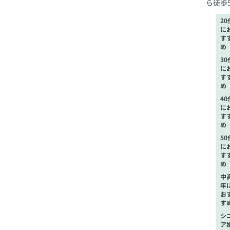
ら徒歩
20
に
す
め
30
に
す
め
40
に
す
め
50
に
す
め
中
年
お
す
シ
ア