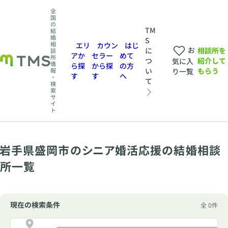
全
国
の
TM
結
婚
S
相
エリ
カウン
はじ
お
相談所を
に
談
アか
セラー
めて
所
紹介して
つ
気に入
情
ら探
から探
の方
もらう
い
報
り一覧
す
す
へ
・
て
検
索
サ
イ
ト
岩手県盛岡市のシニア婚活応援の結婚相談
所一覧
現在の検索条件
全 0件