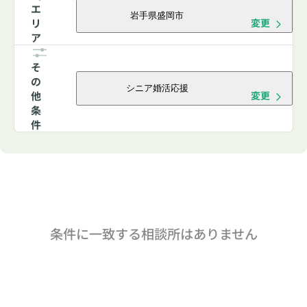
エ
岩手県盛岡市
リ
変更
ア
そ
の
シニア婚活応援
他
変更
条
件
条件に一致する相談所はありません