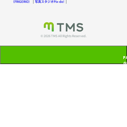
（FRIGERIO）
写真スタジオPix-do!
© 2026 TMS All Rights Reserved.
P
G
T
P