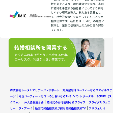
性の向上とより一層の健全化を図り、真剣
に結婚を希望する独身者にとってより利用
しやすい環境を整え、魅力ある業界とし
て、社会的な責任を果たしていくことを目
指す団体です。私たちは「JMIC」の理念に
賛同し、業界の信頼向上のために日々努め
ています。
株式会社トータルマリアージュサポート
郊外型婚活パーティーならスマイルステ
ージ
婚活パーティー・街コンの出会いならTMSイベントポータル
SCRUM（ス
クラム）
仲人協会連合会
結婚式のお得情報ならブライフ
ブライダルジュエ
リー ラ・アーペ
動画で結婚相談所が探せる結婚相談所TV
フリジェリオ