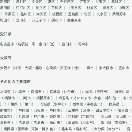
新宿区
｜
渋谷区
｜
中央区
｜
港区
｜
千代田区
｜
江東区
｜
台東区
｜
葛飾区
｜
墨田区
｜
江戸川区
｜
足立区
｜
荒川区
｜
世田谷区
｜
杉並区
｜
練馬区
｜
中野区
｜
目黒区
｜
品川区
｜
大田区
｜
板橋区
｜
豊島区
｜
北区
｜
文京区
｜
武蔵野市
｜
町田市
｜
立川市
｜
八王子市
｜
調布市
｜
西東京市
愛知県
名古屋市（名駅前・栄・金山｜他）
｜
豊田市
｜
岡崎市
大阪府
大阪市（梅田・大阪・難波・心斎橋・天王寺｜他）
｜
堺市
｜
東大阪市
｜
豊中市
その他の主要都市
北海道（
札幌市
・
函館市
）｜宮城県（
仙台市
） ｜山梨県（
甲府市
） ｜神奈川県
（
横浜市
・
川崎市
・
相模原市
）｜埼玉県（
さいたま市 - 大宮・浦和 他
・
川口市
）｜千葉県（
千葉市
） ｜茨城県（
水戸市
） ｜栃木県（
宇都宮市
） ｜群馬県（
前橋市
） ｜静岡県（
浜松市
・
静岡市
）｜三重県（
津市
・
四日市市
）｜岐阜県（
岐阜市
） ｜兵庫県（
神戸市
・
姫路市
）｜京都府（
京都市
） ｜岡山県（
岡山市
・
倉敷市
）｜広島県（
広島市
・
福山市
）｜愛媛県（
松山市
） ｜香川県（
高松市
）
｜福岡県（
福岡市 - 天神・博多 他
） ｜熊本県（
熊本市
） ｜大分県（
大分市
） ｜鹿