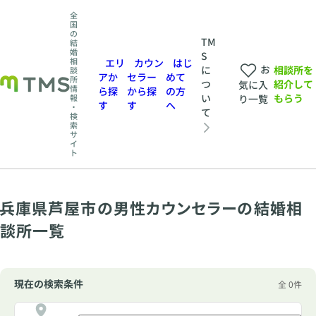
全
国
の
TM
結
婚
S
相
エリ
カウン
はじ
お
相談所を
に
談
アか
セラー
めて
所
紹介して
つ
気に入
情
ら探
から探
の方
もらう
い
報
り一覧
す
す
へ
・
て
検
索
サ
イ
ト
兵庫県芦屋市の男性カウンセラーの結婚相
談所一覧
現在の検索条件
全 0件