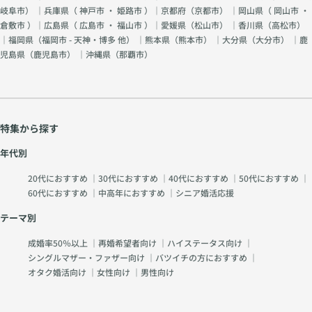
岐阜市
） ｜兵庫県（
神戸市
・
姫路市
）｜京都府（
京都市
） ｜岡山県（
岡山市
・
倉敷市
）｜広島県（
広島市
・
福山市
）｜愛媛県（
松山市
） ｜香川県（
高松市
）
｜福岡県（
福岡市 - 天神・博多 他
） ｜熊本県（
熊本市
） ｜大分県（
大分市
） ｜鹿
児島県（
鹿児島市
） ｜沖縄県（
那覇市
）
特集から探す
年代別
20代におすすめ
｜
30代におすすめ
｜
40代におすすめ
｜
50代におすすめ
｜
60代におすすめ
｜
中高年におすすめ
｜
シニア婚活応援
テーマ別
成婚率50％以上
｜
再婚希望者向け
｜
ハイステータス向け
｜
シングルマザー・ファザー向け
｜
バツイチの方におすすめ
｜
オタク婚活向け
｜
女性向け
｜
男性向け