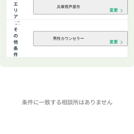
エ
兵庫県芦屋市
リ
変更
ア
そ
の
男性カウンセラー
他
変更
条
件
条件に一致する相談所はありません