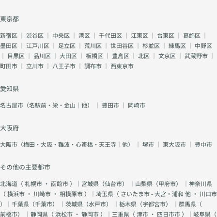
東京都
新宿区
｜
渋谷区
｜
中央区
｜
港区
｜
千代田区
｜
江東区
｜
台東区
｜
葛飾区
｜
墨田区
｜
江戸川区
｜
足立区
｜
荒川区
｜
世田谷区
｜
杉並区
｜
練馬区
｜
中野区
｜
目黒区
｜
品川区
｜
大田区
｜
板橋区
｜
豊島区
｜
北区
｜
文京区
｜
武蔵野市
｜
町田市
｜
立川市
｜
八王子市
｜
調布市
｜
西東京市
愛知県
名古屋市（名駅前・栄・金山｜他）
｜
豊田市
｜
岡崎市
大阪府
大阪市（梅田・大阪・難波・心斎橋・天王寺｜他）
｜
堺市
｜
東大阪市
｜
豊中市
その他の主要都市
北海道（
札幌市
・
函館市
）｜宮城県（
仙台市
） ｜山梨県（
甲府市
） ｜神奈川県
（
横浜市
・
川崎市
・
相模原市
）｜埼玉県（
さいたま市 - 大宮・浦和 他
・
川口市
）｜千葉県（
千葉市
） ｜茨城県（
水戸市
） ｜栃木県（
宇都宮市
） ｜群馬県（
前橋市
） ｜静岡県（
浜松市
・
静岡市
）｜三重県（
津市
・
四日市市
）｜岐阜県（