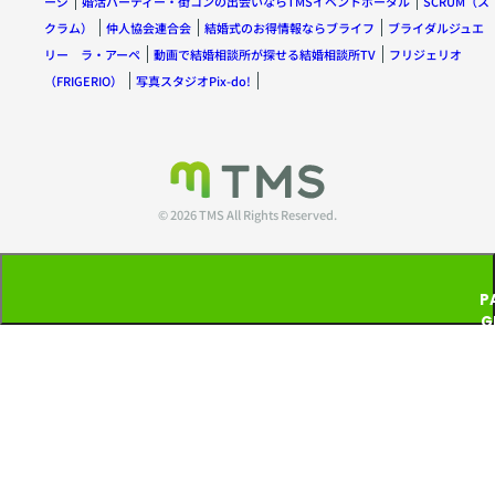
ージ
婚活パーティー・街コンの出会いならTMSイベントポータル
SCRUM（ス
クラム）
仲人協会連合会
結婚式のお得情報ならブライフ
ブライダルジュエ
リー ラ・アーペ
動画で結婚相談所が探せる結婚相談所TV
フリジェリオ
（FRIGERIO）
写真スタジオPix-do!
© 2026 TMS All Rights Reserved.
P
G
T
P