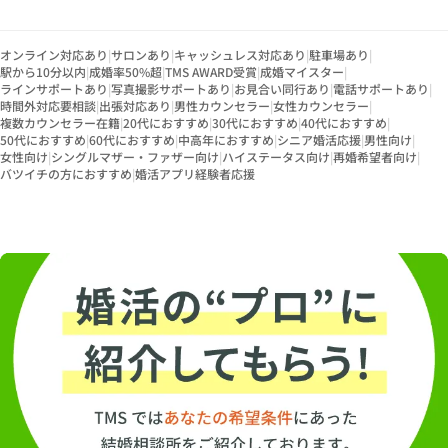
オンライン対応あり
|
サロンあり
|
キャッシュレス対応あり
|
駐車場あり
|
駅から10分以内
|
成婚率50%超
|
TMS AWARD受賞
|
成婚マイスター
|
ラインサポートあり
|
写真撮影サポートあり
|
お見合い同行あり
|
電話サポートあり
|
時間外対応要相談
|
出張対応あり
|
男性カウンセラー
|
女性カウンセラー
|
複数カウンセラー在籍
|
20代におすすめ
|
30代におすすめ
|
40代におすすめ
|
50代におすすめ
|
60代におすすめ
|
中高年におすすめ
|
シニア婚活応援
|
男性向け
|
女性向け
|
シングルマザー・ファザー向け
|
ハイステータス向け
|
再婚希望者向け
|
バツイチの方におすすめ
|
婚活アプリ経験者応援