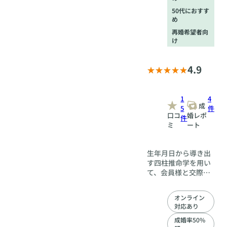
50代におすす
め
再婚希望者向
け
4.9
1
4
成
5
件
口コ
婚レポ
件
ミ
ート
生年月日から導き出
す四柱推命学を用い
て、会員様と交際中
のお相手様との相性
や、性格や本質の違
オンライン
い、価値観の傾向を
対応あり
分析することができ
ます。 「自分に合う
成婚率50%