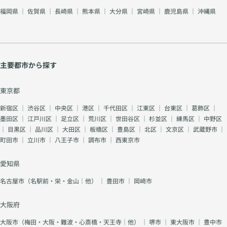
福岡県
｜
佐賀県
｜
長崎県
｜
熊本県
｜
大分県
｜
宮崎県
｜
鹿児島県
｜
沖縄県
主要都市から探す
東京都
新宿区
｜
渋谷区
｜
中央区
｜
港区
｜
千代田区
｜
江東区
｜
台東区
｜
葛飾区
｜
墨田区
｜
江戸川区
｜
足立区
｜
荒川区
｜
世田谷区
｜
杉並区
｜
練馬区
｜
中野区
｜
目黒区
｜
品川区
｜
大田区
｜
板橋区
｜
豊島区
｜
北区
｜
文京区
｜
武蔵野市
｜
町田市
｜
立川市
｜
八王子市
｜
調布市
｜
西東京市
愛知県
名古屋市（名駅前・栄・金山｜他）
｜
豊田市
｜
岡崎市
大阪府
大阪市（梅田・大阪・難波・心斎橋・天王寺｜他）
｜
堺市
｜
東大阪市
｜
豊中市