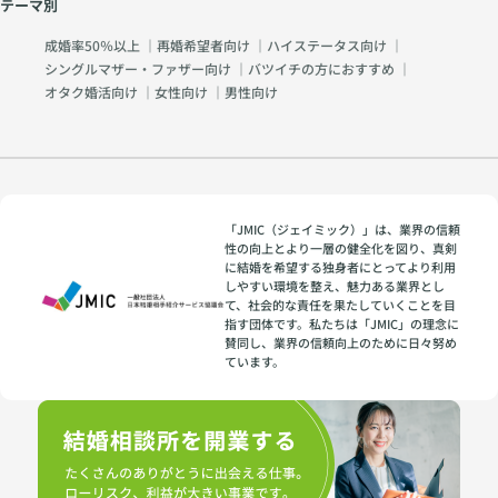
テーマ別
成婚率50％以上
｜
再婚希望者向け
｜
ハイステータス向け
｜
シングルマザー・ファザー向け
｜
バツイチの方におすすめ
｜
オタク婚活向け
｜
女性向け
｜
男性向け
「JMIC（ジェイミック）」は、業界の信頼
性の向上とより一層の健全化を図り、真剣
に結婚を希望する独身者にとってより利用
しやすい環境を整え、魅力ある業界とし
て、社会的な責任を果たしていくことを目
指す団体です。私たちは「JMIC」の理念に
賛同し、業界の信頼向上のために日々努め
ています。