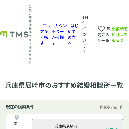
全
国
の
TM
結
婚
S
相
エリ
カウン
はじ
お
相談所を
に
談
アか
セラー
めて
所
紹介して
つ
気に入
情
ら探
から探
の方
もらう
い
報
り一覧
す
す
へ
・
て
検
索
サ
イ
ト
兵庫県尼崎市のおすすめ結婚相談所一覧
現在の検索条件
1-1 件表示 / 全 1件
エ
兵庫県尼崎市