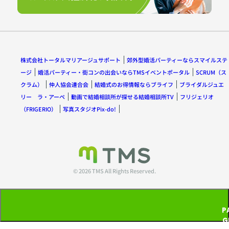
株式会社トータルマリアージュサポート
郊外型婚活パーティーならスマイルステ
ージ
婚活パーティー・街コンの出会いならTMSイベントポータル
SCRUM（ス
クラム）
仲人協会連合会
結婚式のお得情報ならブライフ
ブライダルジュエ
リー ラ・アーペ
動画で結婚相談所が探せる結婚相談所TV
フリジェリオ
（FRIGERIO）
写真スタジオPix-do!
© 2026 TMS All Rights Reserved.
P
G