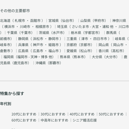
その他の主要都市
北海道（
札幌市
・
函館市
）｜宮城県（
仙台市
） ｜山梨県（
甲府市
） ｜神奈川県
（
横浜市
・
川崎市
・
相模原市
）｜埼玉県（
さいたま市 - 大宮・浦和 他
・
川口市
）｜千葉県（
千葉市
） ｜茨城県（
水戸市
） ｜栃木県（
宇都宮市
） ｜群馬県（
前橋市
） ｜静岡県（
浜松市
・
静岡市
）｜三重県（
津市
・
四日市市
）｜岐阜県（
岐阜市
） ｜兵庫県（
神戸市
・
姫路市
）｜京都府（
京都市
） ｜岡山県（
岡山市
・
倉敷市
）｜広島県（
広島市
・
福山市
）｜愛媛県（
松山市
） ｜香川県（
高松市
）
｜福岡県（
福岡市 - 天神・博多 他
） ｜熊本県（
熊本市
） ｜大分県（
大分市
） ｜鹿
児島県（
鹿児島市
） ｜沖縄県（
那覇市
）
特集から探す
年代別
20代におすすめ
｜
30代におすすめ
｜
40代におすすめ
｜
50代におすすめ
｜
60代におすすめ
｜
中高年におすすめ
｜
シニア婚活応援