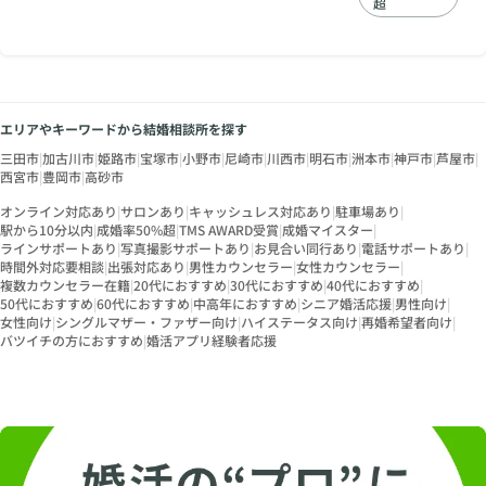
超
のはどういう人なの
か」と納得して婚活
できるようにサポー
いたします。 （ご希
望される方のみ四柱
推命学をカウンセリ
エリアやキーワードから結婚相談所を探す
ングに取り入れま
す）
三田市
|
加古川市
|
姫路市
|
宝塚市
|
小野市
|
尼崎市
|
川西市
|
明石市
|
洲本市
|
神戸市
|
芦屋市
|
西宮市
|
豊岡市
|
高砂市
オンライン対応あり
|
サロンあり
|
キャッシュレス対応あり
|
駐車場あり
|
駅から10分以内
|
成婚率50%超
|
TMS AWARD受賞
|
成婚マイスター
|
ラインサポートあり
|
写真撮影サポートあり
|
お見合い同行あり
|
電話サポートあり
|
時間外対応要相談
|
出張対応あり
|
男性カウンセラー
|
女性カウンセラー
|
複数カウンセラー在籍
|
20代におすすめ
|
30代におすすめ
|
40代におすすめ
|
50代におすすめ
|
60代におすすめ
|
中高年におすすめ
|
シニア婚活応援
|
男性向け
|
女性向け
|
シングルマザー・ファザー向け
|
ハイステータス向け
|
再婚希望者向け
|
バツイチの方におすすめ
|
婚活アプリ経験者応援