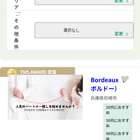
リ
変更
ア
そ
の
選択なし
他
変更
条
件
Bordeaux（
ボルドー）
兵庫県
尼崎市
20代におすす
め
30代におすす
め
40代におすす
め