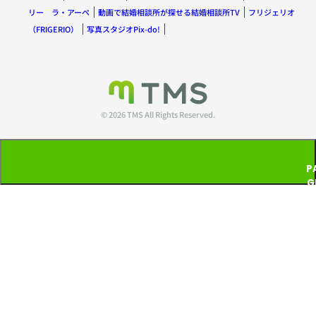
リー ラ・アーペ
動画で結婚相談所が探せる結婚相談所TV
フリジェリオ
（FRIGERIO）
写真スタジオPix-do!
© 2026 TMS All Rights Reserved.
P
G
T
P