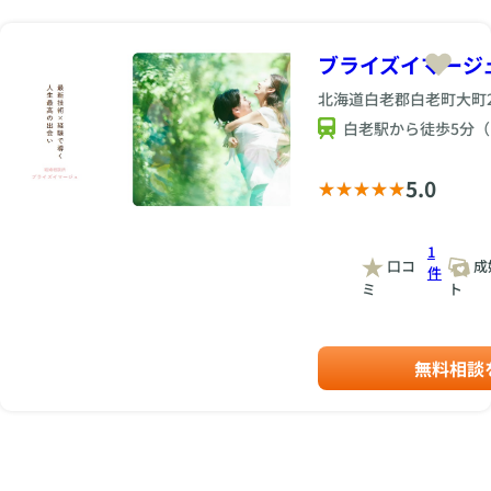
ブライズイマージ
北海道白老郡白老町大町2
白老駅から徒歩5分
5.0
1
口コ
成
件
ミ
ト
無料相談