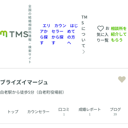
全
国
の
TM
結
婚
S
相
エリ
カウン
はじ
お
相談所を
に
談
アか
セラー
めて
所
紹介して
つ
気に入
情
ら探
から探
の方
もらう
い
報
り一覧
す
す
へ
・
て
検
索
サ
イ
ト
ブライズイマージュ
白老駅から徒歩5分（白老町役場前）
口コミ
成婚レポート
ブログ
トップ
カウンセラー
1
1
39