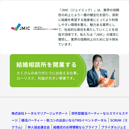
「JMIC（ジェイミック）」は、業界の信頼
性の向上とより一層の健全化を図り、真剣
に結婚を希望する独身者にとってより利用
しやすい環境を整え、魅力ある業界とし
て、社会的な責任を果たしていくことを目
指す団体です。私たちは「JMIC」の理念に
賛同し、業界の信頼向上のために日々努め
ています。
株式会社トータルマリアージュサポート
郊外型婚活パーティーならスマイルステ
ージ
婚活パーティー・街コンの出会いならTMSイベントポータル
SCRUM（ス
クラム）
仲人協会連合会
結婚式のお得情報ならブライフ
ブライダルジュエ