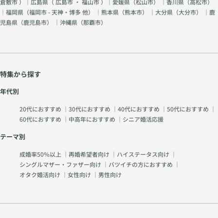
倉敷市
）｜広島県（
広島市
・
福山市
）｜愛媛県（
松山市
） ｜香川県（
高松市
）
｜福岡県（
福岡市 - 天神・博多 他
） ｜熊本県（
熊本市
） ｜大分県（
大分市
） ｜鹿
児島県（
鹿児島市
） ｜沖縄県（
那覇市
）
特集から探す
年代別
20代におすすめ
｜
30代におすすめ
｜
40代におすすめ
｜
50代におすすめ
｜
60代におすすめ
｜
中高年におすすめ
｜
シニア婚活応援
テーマ別
成婚率50％以上
｜
再婚希望者向け
｜
ハイステータス向け
｜
シングルマザー・ファザー向け
｜
バツイチの方におすすめ
｜
オタク婚活向け
｜
女性向け
｜
男性向け