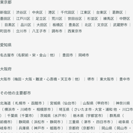
東京都
新宿区
｜
渋谷区
｜
中央区
｜
港区
｜
千代田区
｜
江東区
｜
台東区
｜
葛飾区
｜
墨田区
｜
江戸川区
｜
足立区
｜
荒川区
｜
世田谷区
｜
杉並区
｜
練馬区
｜
中野区
｜
目黒区
｜
品川区
｜
大田区
｜
板橋区
｜
豊島区
｜
北区
｜
文京区
｜
武蔵野市
｜
町田市
｜
立川市
｜
八王子市
｜
調布市
｜
西東京市
愛知県
名古屋市（名駅前・栄・金山｜他）
｜
豊田市
｜
岡崎市
大阪府
大阪市（梅田・大阪・難波・心斎橋・天王寺｜他）
｜
堺市
｜
東大阪市
｜
豊中市
その他の主要都市
北海道（
札幌市
・
函館市
）｜宮城県（
仙台市
） ｜山梨県（
甲府市
） ｜神奈川県
（
横浜市
・
川崎市
・
相模原市
）｜埼玉県（
さいたま市 - 大宮・浦和 他
・
川口市
）｜千葉県（
千葉市
） ｜茨城県（
水戸市
） ｜栃木県（
宇都宮市
） ｜群馬県（
前橋市
） ｜静岡県（
浜松市
・
静岡市
）｜三重県（
津市
・
四日市市
）｜岐阜県（
岐阜市
） ｜兵庫県（
神戸市
・
姫路市
）｜京都府（
京都市
） ｜岡山県（
岡山市
・