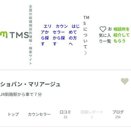
全
国
の
TM
結
婚
S
相
エリ
カウン
はじ
お
相談所を
に
談
アか
セラー
めて
所
紹介して
つ
気に入
情
ら探
から探
の方
もらう
い
報
り一覧
す
す
へ
・
て
検
索
サ
イ
ト
ショパン・マリアージュ
JR釧路駅から車で７分
口コミ
成婚レポート
ブログ
トップ
カウンセラー
22
0
256