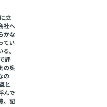
に立
会社へ
らかな
ってい
いる。
で評
胸の奥
なの
識と
呼んで
徳、記