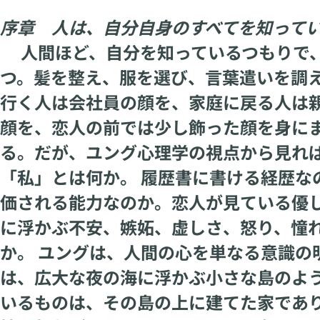
序章 人は、自分自身のすべてを知って
人間ほど、自分を知っているつもりで、
つ。髪を整え、服を選び、言葉遣いを調
行く人は会社員の顔を、家庭に戻る人は
顔を、恋人の前では少し飾った顔を身に
る。だが、ユング心理学の視点から見れ
「私」とは何か。 履歴書に書ける経歴な
価される能力なのか。恋人が見ている優
に浮かぶ不安、嫉妬、虚しさ、怒り、憧
か。 ユングは、人間の心を単なる意識の
は、広大な夜の海に浮かぶ小さな島のよ
いるものは、その島の上に建てた家であ