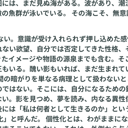
囲には、まだ見ぬ海がある。波があり、潮
の魚群が泳いでいる。 その海こそ、無意
い。意識が受け入れられず押し込めた感
れない欲望、自分では否定してきた性格、
きたイメージや物語の源泉までも含む。そ
王もいる。醜い影もいれば、まだ生まれて
間の暗がりを単なる病理として扱わないと
のではない。そこには、自分になるための
ない。影を見つめ、夢を読み、内なる異性
後には「私は何者として生きるのか」とい
化」と呼んだ。 個性化とは、わがままに