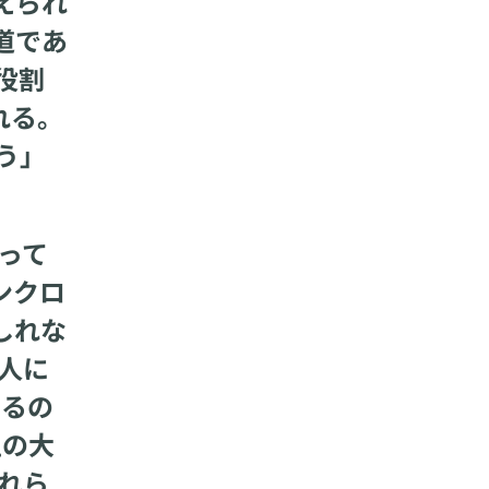
えられ
道であ
役割
れる。
う」
って
ンクロ
しれな
人に
いるの
生の大
れら