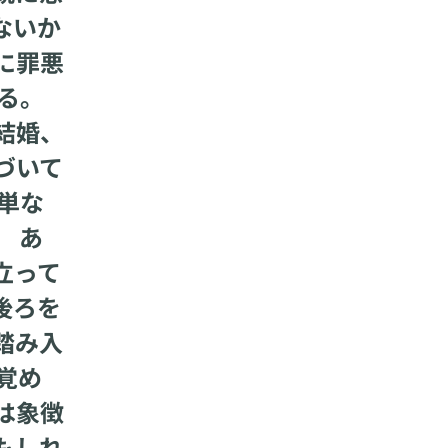
ないか
に罪悪
る。
結婚、
づいて
単な
 あ
立って
後ろを
踏み入
覚め
は象徴
もしれ