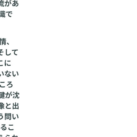
流があ
識で
情、
そして
こに
いない
ころ
鍵が沈
像と出
う問い
なるこ