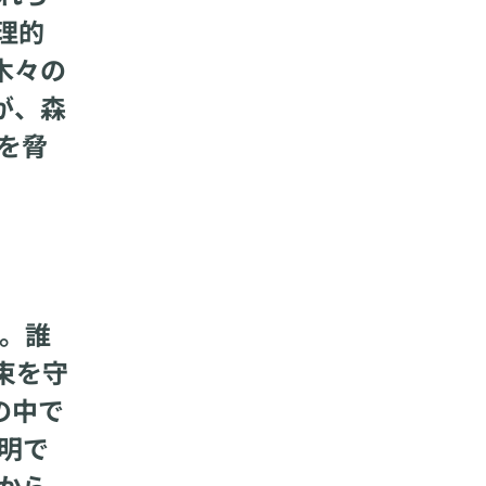
理的
木々の
が、森
を脅
。誰
束を守
の中で
明で
から