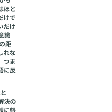
はほと
だけで
いだけ
意識
の距
しれな
。つま
語に反
識と
解決の
親に怒