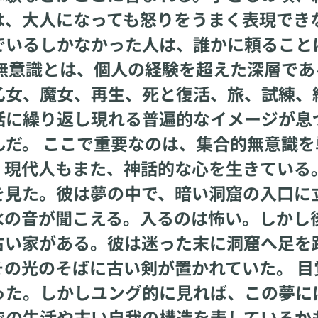
は、大人になっても怒りをうまく表現でき
でいるしかなかった人は、誰かに頼ること
無意識とは、個人の経験を超えた深層であ
乙女、魔女、再生、死と復活、旅、試練、
話に繰り返し現れる普遍的なイメージが息
だ。 ここで重要なのは、集合的無意識を
現代人もまた、神話的な心を生きている。
を見た。彼は夢の中で、暗い洞窟の入口に
水の音が聞こえる。入るのは怖い。しかし
古い家がある。彼は迷った末に洞窟へ足を
の光のそばに古い剣が置かれていた。 目
った。しかしユング的に見れば、この夢に
での生活や古い自我の構造を表しているか