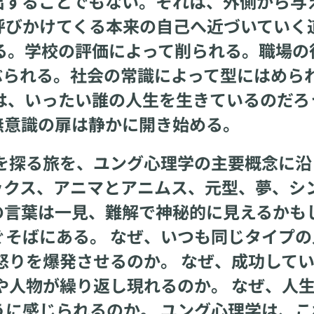
出することでもない。それは、外側から与
呼びかけてくる本来の自己へ近づいていく
る。学校の評価によって削られる。職場の
ぶられる。社会の常識によって型にはめら
は、いったい誰の人生を生きているのだろ
無意識の扉は静かに開き始める。
探る旅を、ユング心理学の主要概念に沿
ックス、アニマとアニムス、元型、夢、シ
の言葉は一見、難解で神秘的に見えるかも
そばにある。 なぜ、いつも同じタイプの
怒りを爆発させるのか。 なぜ、成功して
や人物が繰り返し現れるのか。 なぜ、人
に感じられるのか。 ユング心理学は、こ