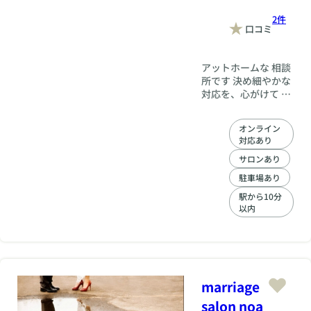
2件
口コミ
アットホームな 相談
所です 決め細やかな
対応を、心がけて お
ります 定期的にイベ
ントも開催致します
オンライン
幸せに向かってまず
対応あり
一歩
サロンあり
駐車場あり
駅から10分
以内
marriage
salon noa