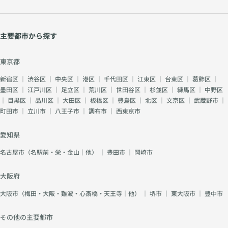
主要都市から探す
東京都
新宿区
｜
渋谷区
｜
中央区
｜
港区
｜
千代田区
｜
江東区
｜
台東区
｜
葛飾区
｜
墨田区
｜
江戸川区
｜
足立区
｜
荒川区
｜
世田谷区
｜
杉並区
｜
練馬区
｜
中野区
｜
目黒区
｜
品川区
｜
大田区
｜
板橋区
｜
豊島区
｜
北区
｜
文京区
｜
武蔵野市
｜
町田市
｜
立川市
｜
八王子市
｜
調布市
｜
西東京市
愛知県
名古屋市（名駅前・栄・金山｜他）
｜
豊田市
｜
岡崎市
大阪府
大阪市（梅田・大阪・難波・心斎橋・天王寺｜他）
｜
堺市
｜
東大阪市
｜
豊中市
その他の主要都市