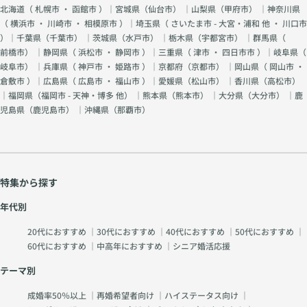
北海道（
札幌市
・
函館市
）｜宮城県（
仙台市
） ｜山梨県（
甲府市
） ｜神奈川県
（
横浜市
・
川崎市
・
相模原市
）｜埼玉県（
さいたま市 - 大宮・浦和 他
・
川口市
）｜千葉県（
千葉市
） ｜茨城県（
水戸市
） ｜栃木県（
宇都宮市
） ｜群馬県（
前橋市
） ｜静岡県（
浜松市
・
静岡市
）｜三重県（
津市
・
四日市市
）｜岐阜県（
岐阜市
） ｜兵庫県（
神戸市
・
姫路市
）｜京都府（
京都市
） ｜岡山県（
岡山市
・
倉敷市
）｜広島県（
広島市
・
福山市
）｜愛媛県（
松山市
） ｜香川県（
高松市
）
｜福岡県（
福岡市 - 天神・博多 他
） ｜熊本県（
熊本市
） ｜大分県（
大分市
） ｜鹿
児島県（
鹿児島市
） ｜沖縄県（
那覇市
）
特集から探す
年代別
20代におすすめ
｜
30代におすすめ
｜
40代におすすめ
｜
50代におすすめ
｜
60代におすすめ
｜
中高年におすすめ
｜
シニア婚活応援
テーマ別
成婚率50％以上
｜
再婚希望者向け
｜
ハイステータス向け
｜