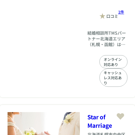
出会いに向き合える
ようになります。無
1件
口コミ
理に自分を作り込む
のではなく、「本来
の良さを活かしなが
結婚相談所TMSパー
ら整える」ことを大
トナー北海道エリア
切にしています。
（札幌・函館）は、
「頑張る婚活」では
お客様の成婚を第一
なく、「自分らしく
に考え、入会から婚
いられる婚活」を一
オンライン
約に至るまで、フル
緒に始めてみません
対応あり
サポート。20代30代
か？
40代50代の方におす
キャッシュ
レス対応あ
すめの結婚相談所で
り
す。お客様を成婚ま
で導きます。
Star of
Marriage
北海道
札幌市中央区