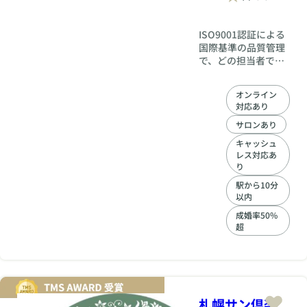
グのアドバイスも万
全。データ納品後は
すぐにプロフィール
ISO9001認証による
に反映し、できるだ
国際基準の品質管理
け早く出会いの場へ
で、どの担当者でも
ご案内します。 ◆個
変わらない高品質な
人経営だからこそ実
サポート。結婚相談
オンライン
現できる安心価格＆
所フィオーレ札幌店
対応あり
密なコミュニケーシ
なら、初めての方も
ョン 出会える会員数
安心して婚活に集中
サロンあり
は大手と同じ！！大
できます。
キャッシュ
手相談所に比べ、広
レス対応あ
告費や人件費、家賃
り
のコストが抑えられ
駅から10分
るHirokaでは、その
以内
分価格は良心的に。
余計な負担をかけ
成婚率50%
超
ず、「本気で結婚し
たい」あなたの想い
に全力で応えます。
対面面談を重視し、
お互いの顔が見える
からこそ、相談もし
札幌サン倶楽