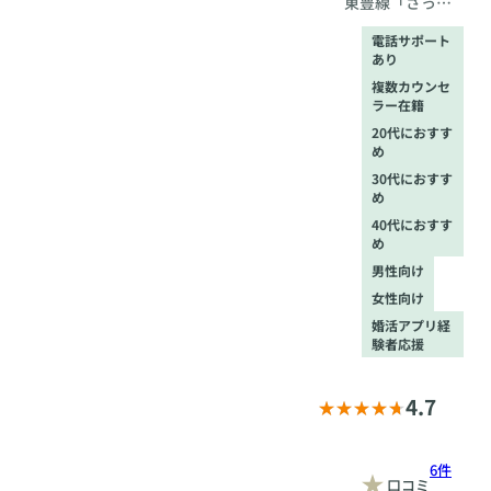
東豊線「さっぽ
格、ライフスタイル
まで深掘りしたうえ
ろ」駅より徒歩3
電話サポート
で、魅力が伝わる自
分、JR「札幌」
あり
己紹介文を作成しま
駅より徒歩5分
す。「言葉にすると
複数カウンセ
ラー在籍
照れくさい…」とい
う方も安心。おせっ
20代におすす
かいなおばちゃん目
め
線で、第三者だから
30代におすす
こそ気づく長所を言
め
語化し、プロフィー
40代におすす
ルに反映します。 ◆
め
プロの写真撮影サポ
男性向け
ートで第一印象アッ
プ オンライン時代に
女性向け
おいても、写真は最
婚活アプリ経
初の“顔合わせ”。
験者応援
Hirokaではプロカメ
ラマンによる撮影プ
ランをご用意し、自
4.7
然体で魅力的に映る
アングルや表情を引
き出します。撮影の
6件
衣装選びやポージン
口コミ