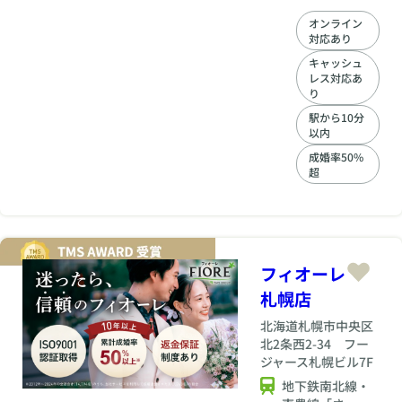
で、ひとりひとりに
オンライン
寄り添ったきめ細か
対応あり
いサポートと、相談
から交際フォローま
キャッシュ
レス対応あ
でレスポンスの速さ
り
に自信があります。
「相談したのに連絡
駅から10分
が来ない」「他社で
以内
は流れ作業のように
成婚率50%
扱われた」という不
超
安を感じたことはあ
りませんか？Hiroka
なら、登録からご成
婚まで、すべて二人
三脚で進められま
す。 ◆会員様の魅力
フィオーレ
を最大限に引き出す
札幌店
プロフィール作成 出
会いのチャンスを増
北海道
札幌市中央区
やすために、専門カ
北2条西2-34 フー
ウンセラーが時間を
ジャース札幌ビル7F
かけてじっくりヒア
地下鉄南北線・
リング。趣味や性