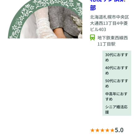
やすく、進捗管理も
スピーディー。どう
部
しても来店が難しい
北海道
札幌市中央区
場合はZoomやお電
大通西13丁目4中菱
話でも対応しますの
ビル403
で、忙しい方も安心
です。 ◆「今だから
地下鉄東西線西
できること」を全力
11丁目駅
で 婚活はタイミング
が命。いま動きだす
30代におすす
ことが大切です。
め
「まだ早いかな？」
40代におすす
という不安は、行動
め
を先延ばしにする大
50代におすす
敵です。少人数制
め
Hirokaの手厚いサポ
中高年におす
ートで、ぜひ今この
すめ
瞬間から理想のパー
トナー探しをスター
シニア婚活応
トしましょう。
援
5.0