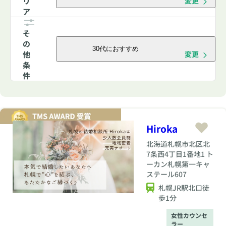
リ
変更
ア
そ
の
30代におすすめ
他
変更
条
件
Hiroka
北海道
札幌市北区北
7条西4丁目1番地1 ト
ーカン札幌第一キャ
ステール607
札幌JR駅北口徒
歩1分
女性カウンセ
ラー