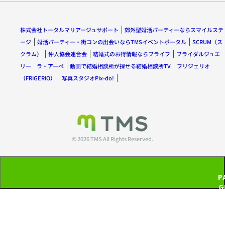
株式会社トータルマリアージュサポート
郊外型婚活パーティーならスマイルステ
ージ
婚活パーティー・街コンの出会いならTMSイベントポータル
SCRUM（ス
クラム）
仲人協会連合会
結婚式のお得情報ならブライフ
ブライダルジュエ
リー ラ・アーペ
動画で結婚相談所が探せる結婚相談所TV
フリジェリオ
（FRIGERIO）
写真スタジオPix-do!
© 2026 TMS All Rights Reserved.
P
G
T
P