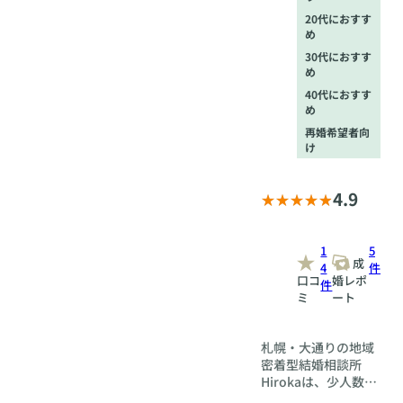
20代におすす
め
30代におすす
め
40代におすす
め
再婚希望者向
け
4.9
1
5
成
4
件
口コ
婚レポ
件
ミ
ート
札幌・大通りの地域
密着型結婚相談所
Hirokaは、少人数定
員制を採用すること