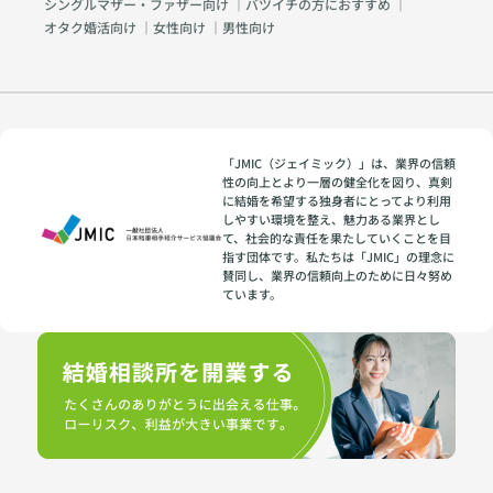
シングルマザー・ファザー向け
｜
バツイチの方におすすめ
｜
オタク婚活向け
｜
女性向け
｜
男性向け
「JMIC（ジェイミック）」は、業界の信頼
性の向上とより一層の健全化を図り、真剣
に結婚を希望する独身者にとってより利用
しやすい環境を整え、魅力ある業界とし
て、社会的な責任を果たしていくことを目
指す団体です。私たちは「JMIC」の理念に
賛同し、業界の信頼向上のために日々努め
ています。