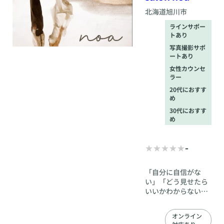
北海道
旭川市
ラインサポー
トあり
写真撮影サポ
ートあり
女性カウンセ
ラー
20代におすす
め
30代におすす
め
-
「自分に自信がな
い」「どう見せたら
いいかわからない」
そんなお悩みを抱え
ている方へ。 noaで
オンライン
は、ブライダル経験