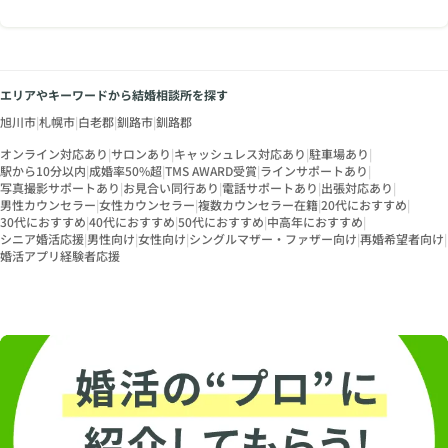
エリアやキーワードから結婚相談所を探す
旭川市
|
札幌市
|
白老郡
|
釧路市
|
釧路郡
オンライン対応あり
|
サロンあり
|
キャッシュレス対応あり
|
駐車場あり
|
駅から10分以内
|
成婚率50%超
|
TMS AWARD受賞
|
ラインサポートあり
|
写真撮影サポートあり
|
お見合い同行あり
|
電話サポートあり
|
出張対応あり
|
男性カウンセラー
|
女性カウンセラー
|
複数カウンセラー在籍
|
20代におすすめ
|
30代におすすめ
|
40代におすすめ
|
50代におすすめ
|
中高年におすすめ
|
シニア婚活応援
|
男性向け
|
女性向け
|
シングルマザー・ファザー向け
|
再婚希望者向け
|
婚活アプリ経験者応援