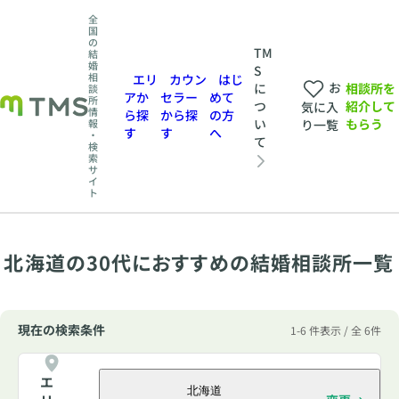
全
国
の
TM
結
婚
S
相
エリ
カウン
はじ
お
相談所を
に
談
アか
セラー
めて
所
紹介して
つ
気に入
情
ら探
から探
の方
もらう
い
報
り一覧
す
す
へ
・
て
検
索
サ
イ
ト
北海道の30代におすすめの結婚相談所一覧
現在の検索条件
1-6 件表示 / 全 6件
エ
北海道