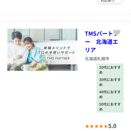
対応あり
のある美容師カウン
セラーが婚活に特化
したヘアメイクを直
接施術し、あなたの
魅力を最大限に引き
出し、“選ばれる自
TMSパートナ
分”へと変わるサポー
ー 北海道エ
トを行っています。
プロフィール写真の
リア
ヘアメイクはもちろ
ん、撮影時の見せ方
北海道
札幌市
や雰囲気づくり、服
20代におすす
装のバランスまでト
め
ータルでサポート。
30代におすす
さらに、お見合いや
め
大切なデートの前に
も、一人一人に合っ
40代におすす
め
たスタイルをご提案
し、自信を持って一
50代におすす
歩を踏み出せる状態
め
へと整えます。 外見
が整うことで自然と
5.0
気持ちにも余裕が生
まれ、自信を持って