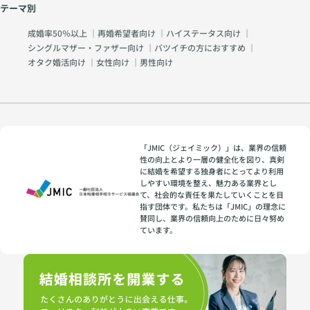
テーマ別
成婚率50％以上
｜
再婚希望者向け
｜
ハイステータス向け
｜
シングルマザー・ファザー向け
｜
バツイチの方におすすめ
｜
オタク婚活向け
｜
女性向け
｜
男性向け
「JMIC（ジェイミック）」は、業界の信頼
性の向上とより一層の健全化を図り、真剣
に結婚を希望する独身者にとってより利用
しやすい環境を整え、魅力ある業界とし
て、社会的な責任を果たしていくことを目
指す団体です。私たちは「JMIC」の理念に
賛同し、業界の信頼向上のために日々努め
ています。