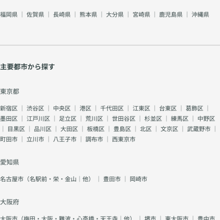
福岡県
｜
佐賀県
｜
長崎県
｜
熊本県
｜
大分県
｜
宮崎県
｜
鹿児島県
｜
沖縄県
主要都市から探す
東京都
新宿区
｜
渋谷区
｜
中央区
｜
港区
｜
千代田区
｜
江東区
｜
台東区
｜
葛飾区
｜
墨田区
｜
江戸川区
｜
足立区
｜
荒川区
｜
世田谷区
｜
杉並区
｜
練馬区
｜
中野区
｜
目黒区
｜
品川区
｜
大田区
｜
板橋区
｜
豊島区
｜
北区
｜
文京区
｜
武蔵野市
｜
町田市
｜
立川市
｜
八王子市
｜
調布市
｜
西東京市
愛知県
名古屋市（名駅前・栄・金山｜他）
｜
豊田市
｜
岡崎市
大阪府
大阪市（梅田・大阪・難波・心斎橋・天王寺｜他）
｜
堺市
｜
東大阪市
｜
豊中市