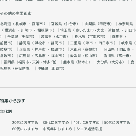
その他の主要都市
北海道（
札幌市
・
函館市
）｜宮城県（
仙台市
） ｜山梨県（
甲府市
） ｜神奈川県
（
横浜市
・
川崎市
・
相模原市
）｜埼玉県（
さいたま市 - 大宮・浦和 他
・
川口市
）｜千葉県（
千葉市
） ｜茨城県（
水戸市
） ｜栃木県（
宇都宮市
） ｜群馬県（
前橋市
） ｜静岡県（
浜松市
・
静岡市
）｜三重県（
津市
・
四日市市
）｜岐阜県（
岐阜市
） ｜兵庫県（
神戸市
・
姫路市
）｜京都府（
京都市
） ｜岡山県（
岡山市
・
倉敷市
）｜広島県（
広島市
・
福山市
）｜愛媛県（
松山市
） ｜香川県（
高松市
）
｜福岡県（
福岡市 - 天神・博多 他
） ｜熊本県（
熊本市
） ｜大分県（
大分市
） ｜鹿
児島県（
鹿児島市
） ｜沖縄県（
那覇市
）
特集から探す
年代別
20代におすすめ
｜
30代におすすめ
｜
40代におすすめ
｜
50代におすすめ
｜
60代におすすめ
｜
中高年におすすめ
｜
シニア婚活応援