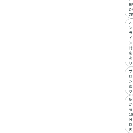
B
O
ZE
オ
ン
ラ
イ
ン
対
応
あ
り
サ
ロ
ン
あ
り
駅
か
ら
10
分
以
内