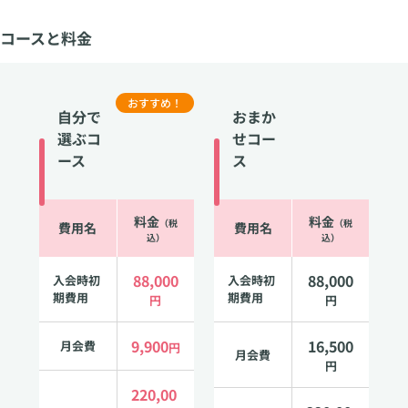
コースと料金
おすすめ！
自分で
おまか
選ぶコ
せコー
ース
ス
料金
料金
（税
（税
費用名
費用名
込）
込）
88,000
88,000
入会時初
入会時初
期費用
期費用
円
円
9,900
16,500
月会費
円
月会費
円
220,00