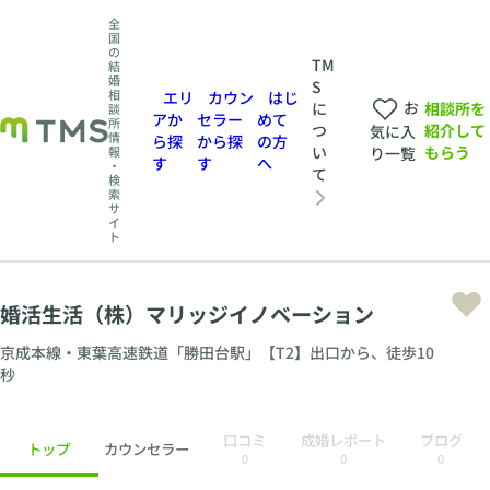
全
国
の
TM
結
婚
S
相
エリ
カウン
はじ
お
相談所を
に
談
アか
セラー
めて
所
紹介して
つ
気に入
情
ら探
から探
の方
もらう
い
報
り一覧
す
す
へ
・
て
検
索
サ
イ
ト
婚活生活（株）マリッジイノベーション
京成本線・東葉高速鉄道「勝田台駅」【T2】出口から、徒歩10
秒
口コミ
成婚レポート
ブログ
トップ
カウンセラー
0
0
0