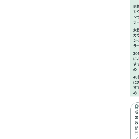
男
カ
ン
ラ
女
カ
ン
ラ
30
に
す
め
40
に
す
め
成
婚
数
部
門
／