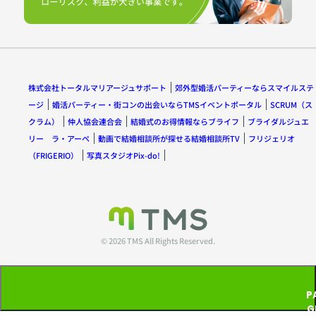
株式会社トータルマリアージュサポート
郊外型婚活パーティーならスマイルステ
ージ
婚活パーティー・街コンの出会いならTMSイベントポータル
SCRUM（ス
クラム）
仲人協会連合会
結婚式のお得情報ならブライフ
ブライダルジュエ
リー ラ・アーペ
動画で結婚相談所が探せる結婚相談所TV
フリジェリオ
（FRIGERIO）
写真スタジオPix-do!
© 2026 TMS All Rights Reserved.
P
G