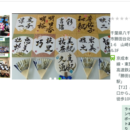
千葉県八
市勝田台北
1-6 山崎
ル3F
京成本
線・東
高速鉄
「勝田
駅」
【T2】
口から
徒歩10
ラ
ン
ポ
ト
り