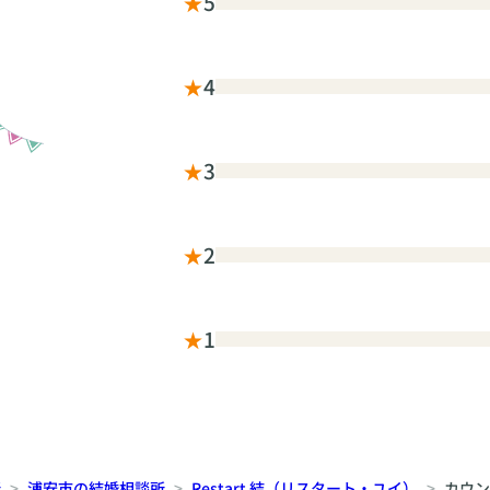
★
5
★
4
★
3
★
2
★
1
所
浦安市の結婚相談所
Restart 結（リスタート・ユイ）
カウン