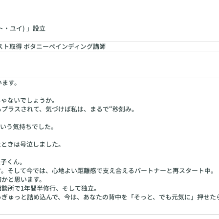
ート・ユイ) 」設立
スト取得 ボタニーペインディング講師
います。
じゃないでしょうか。
プラスされて、気づけば私は、まるで“秒刻み。
という気持ちでした。
たときは号泣しました。
息子くん。
す。そして今では、心地よい距離感で支え合えるパートナーと再スタート中。
切かと思います。
相談所で1年間半修行、そして独立。
ゅぎゅっと詰め込んで、今は、あなたの背中を「そっと、でも元気に」押せた