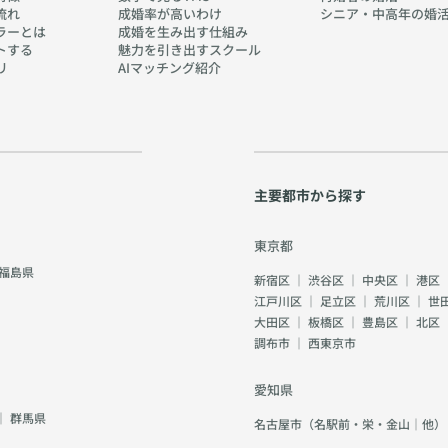
流れ
成婚率が高いわけ
シニア・中高年の婚
ラーとは
成婚を生み出す仕組み
トする
魅力を引き出すスクール
リ
AIマッチング紹介
主要都市から探す
東京都
福島県
新宿区
｜
渋谷区
｜
中央区
｜
港区
江戸川区
｜
足立区
｜
荒川区
｜
世
大田区
｜
板橋区
｜
豊島区
｜
北区
調布市
｜
西東京市
愛知県
｜
群馬県
名古屋市（名駅前・栄・金山｜他）