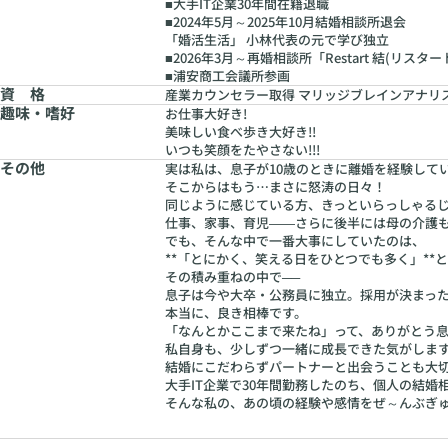
■大手IT企業30年間在籍退職
■2024年5月～2025年10月結婚相談所退会
「婚活生活」 小林代表の元で学び独立
■2026年3月～再婚相談所「Restart 結(リスタ
■浦安商工会議所参画
資 格
産業カウンセラー取得 マリッジブレインアナリ
趣味・嗜好
お仕事大好き!
美味しい食べ歩き大好き!!
いつも笑顔をたやさない!!!
その他
実は私は、息子が10歳のときに離婚を経験して
そこからはもう…まさに怒涛の日々！
同じように感じている方、きっといらっしゃる
仕事、家事、育児――さらに後半には母の介護も
でも、そんな中で一番大事にしていたのは、
**「とにかく、笑える日をひとつでも多く」**
その積み重ねの中で──
息子は今や大卒・公務員に独立。採用が決まっ
本当に、良き相棒です。
「なんとかここまで来たね」って、ありがとう
私自身も、少しずつ一緒に成長できた気がしま
結婚にこだわらずパートナーと出会うことも大
大手IT企業で30年間勤務したのち、個人の結婚
そんな私の、あの頃の経験や感情をぜ～んぶぎ