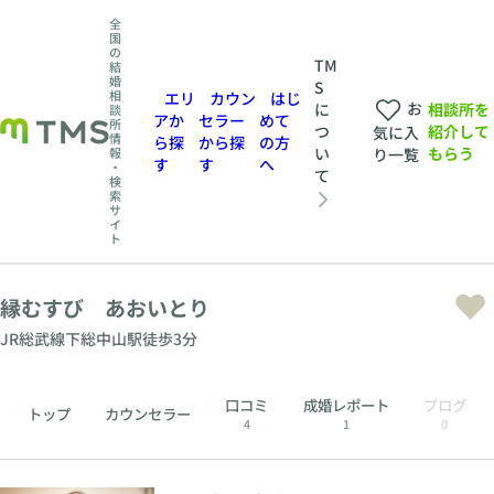
全
国
の
TM
結
婚
S
相
エリ
カウン
はじ
お
相談所を
に
談
アか
セラー
めて
所
紹介して
つ
気に入
情
ら探
から探
の方
もらう
い
報
り一覧
す
す
へ
・
て
検
索
サ
イ
ト
縁むすび あおいとり
JR総武線下総中山駅徒歩3分
口コミ
成婚レポート
ブログ
トップ
カウンセラー
4
1
0