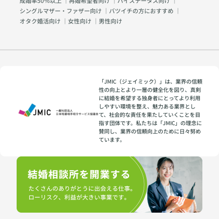
成婚率50％以上
｜
再婚希望者向け
｜
ハイステータス向け
｜
シングルマザー・ファザー向け
｜
バツイチの方におすすめ
｜
オタク婚活向け
｜
女性向け
｜
男性向け
「JMIC（ジェイミック）」は、業界の信頼
性の向上とより一層の健全化を図り、真剣
に結婚を希望する独身者にとってより利用
しやすい環境を整え、魅力ある業界とし
て、社会的な責任を果たしていくことを目
指す団体です。私たちは「JMIC」の理念に
賛同し、業界の信頼向上のために日々努め
ています。