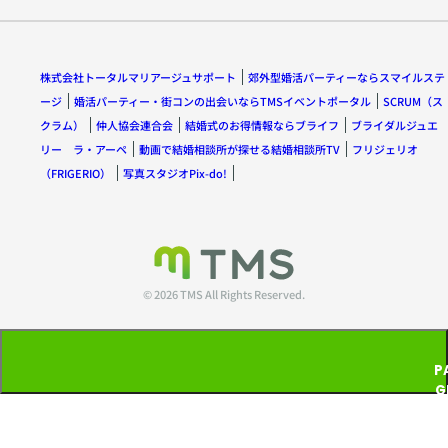
株式会社トータルマリアージュサポート
郊外型婚活パーティーならスマイルステ
ージ
婚活パーティー・街コンの出会いならTMSイベントポータル
SCRUM（ス
クラム）
仲人協会連合会
結婚式のお得情報ならブライフ
ブライダルジュエ
リー ラ・アーペ
動画で結婚相談所が探せる結婚相談所TV
フリジェリオ
（FRIGERIO）
写真スタジオPix-do!
© 2026 TMS All Rights Reserved.
P
G
T