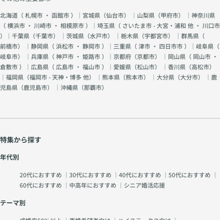
北海道（
札幌市
・
函館市
）｜宮城県（
仙台市
） ｜山梨県（
甲府市
） ｜神奈川県
（
横浜市
・
川崎市
・
相模原市
）｜埼玉県（
さいたま市 - 大宮・浦和 他
・
川口市
）｜千葉県（
千葉市
） ｜茨城県（
水戸市
） ｜栃木県（
宇都宮市
） ｜群馬県（
前橋市
） ｜静岡県（
浜松市
・
静岡市
）｜三重県（
津市
・
四日市市
）｜岐阜県（
岐阜市
） ｜兵庫県（
神戸市
・
姫路市
）｜京都府（
京都市
） ｜岡山県（
岡山市
・
倉敷市
）｜広島県（
広島市
・
福山市
）｜愛媛県（
松山市
） ｜香川県（
高松市
）
｜福岡県（
福岡市 - 天神・博多 他
） ｜熊本県（
熊本市
） ｜大分県（
大分市
） ｜鹿
児島県（
鹿児島市
） ｜沖縄県（
那覇市
）
特集から探す
年代別
20代におすすめ
｜
30代におすすめ
｜
40代におすすめ
｜
50代におすすめ
｜
60代におすすめ
｜
中高年におすすめ
｜
シニア婚活応援
テーマ別