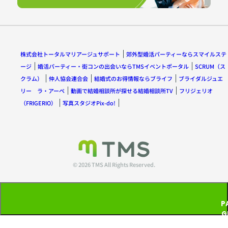
株式会社トータルマリアージュサポート
郊外型婚活パーティーならスマイルステ
ージ
婚活パーティー・街コンの出会いならTMSイベントポータル
SCRUM（ス
クラム）
仲人協会連合会
結婚式のお得情報ならブライフ
ブライダルジュエ
リー ラ・アーペ
動画で結婚相談所が探せる結婚相談所TV
フリジェリオ
（FRIGERIO）
写真スタジオPix-do!
© 2026 TMS All Rights Reserved.
P
G
T