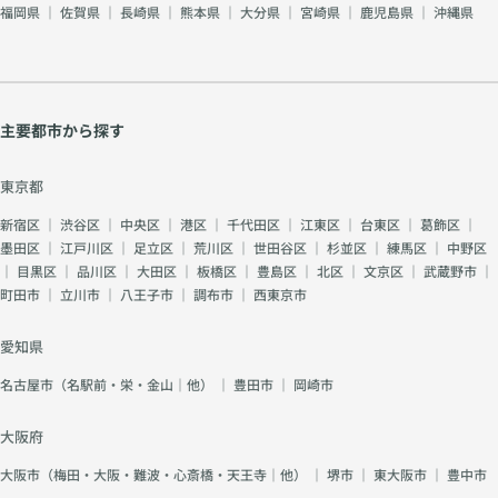
福岡県
｜
佐賀県
｜
長崎県
｜
熊本県
｜
大分県
｜
宮崎県
｜
鹿児島県
｜
沖縄県
主要都市から探す
東京都
新宿区
｜
渋谷区
｜
中央区
｜
港区
｜
千代田区
｜
江東区
｜
台東区
｜
葛飾区
｜
墨田区
｜
江戸川区
｜
足立区
｜
荒川区
｜
世田谷区
｜
杉並区
｜
練馬区
｜
中野区
｜
目黒区
｜
品川区
｜
大田区
｜
板橋区
｜
豊島区
｜
北区
｜
文京区
｜
武蔵野市
｜
町田市
｜
立川市
｜
八王子市
｜
調布市
｜
西東京市
愛知県
名古屋市（名駅前・栄・金山｜他）
｜
豊田市
｜
岡崎市
大阪府
大阪市（梅田・大阪・難波・心斎橋・天王寺｜他）
｜
堺市
｜
東大阪市
｜
豊中市