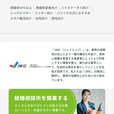
成婚率50％以上
｜
再婚希望者向け
｜
ハイステータス向け
｜
シングルマザー・ファザー向け
｜
バツイチの方におすすめ
｜
オタク婚活向け
｜
女性向け
｜
男性向け
「JMIC（ジェイミック）」は、業界の信頼
性の向上とより一層の健全化を図り、真剣
に結婚を希望する独身者にとってより利用
しやすい環境を整え、魅力ある業界とし
て、社会的な責任を果たしていくことを目
指す団体です。私たちは「JMIC」の理念に
賛同し、業界の信頼向上のために日々努め
ています。