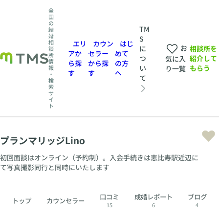
全
国
の
TM
結
婚
S
相
エリ
カウン
はじ
お
相談所を
に
談
アか
セラー
めて
所
紹介して
つ
気に入
情
ら探
から探
の方
もらう
い
報
り一覧
す
す
へ
・
て
検
索
サ
イ
ト
プランマリッジLino
初回面談はオンライン（予約制）。入会手続きは恵比寿駅近辺に
て写真撮影同行と同時にいたします
口コミ
成婚レポート
ブログ
トップ
カウンセラー
15
6
4