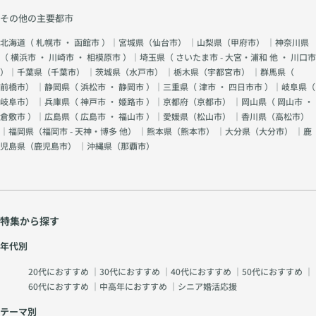
その他の主要都市
北海道（
札幌市
・
函館市
）｜宮城県（
仙台市
） ｜山梨県（
甲府市
） ｜神奈川県
（
横浜市
・
川崎市
・
相模原市
）｜埼玉県（
さいたま市 - 大宮・浦和 他
・
川口市
）｜千葉県（
千葉市
） ｜茨城県（
水戸市
） ｜栃木県（
宇都宮市
） ｜群馬県（
前橋市
） ｜静岡県（
浜松市
・
静岡市
）｜三重県（
津市
・
四日市市
）｜岐阜県（
岐阜市
） ｜兵庫県（
神戸市
・
姫路市
）｜京都府（
京都市
） ｜岡山県（
岡山市
・
倉敷市
）｜広島県（
広島市
・
福山市
）｜愛媛県（
松山市
） ｜香川県（
高松市
）
｜福岡県（
福岡市 - 天神・博多 他
） ｜熊本県（
熊本市
） ｜大分県（
大分市
） ｜鹿
児島県（
鹿児島市
） ｜沖縄県（
那覇市
）
特集から探す
年代別
20代におすすめ
｜
30代におすすめ
｜
40代におすすめ
｜
50代におすすめ
｜
60代におすすめ
｜
中高年におすすめ
｜
シニア婚活応援
テーマ別