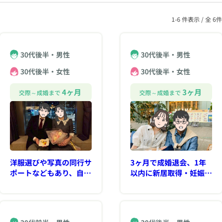
1-6 件表示 / 全 6件
30代後半・男性
30代後半・男性
30代後半・女性
30代後半・女性
4ヶ月
3ヶ月
交際～成婚まで
交際～成婚まで
洋服選びや写真の同行サ
3ヶ月で成婚退会、1年
ポートなどもあり、自信
以内に新居取得・妊娠
を持って活動を進めるこ
等・・・うまくいく際は
とができました
このような勢いも特別で
ない！