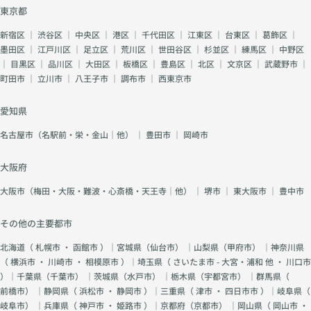
東京都
新宿区
｜
渋谷区
｜
中央区
｜
港区
｜
千代田区
｜
江東区
｜
台東区
｜
葛飾区
｜
墨田区
｜
江戸川区
｜
足立区
｜
荒川区
｜
世田谷区
｜
杉並区
｜
練馬区
｜
中野区
｜
目黒区
｜
品川区
｜
大田区
｜
板橋区
｜
豊島区
｜
北区
｜
文京区
｜
武蔵野市
｜
町田市
｜
立川市
｜
八王子市
｜
調布市
｜
西東京市
愛知県
名古屋市（名駅前・栄・金山｜他）
｜
豊田市
｜
岡崎市
大阪府
大阪市（梅田・大阪・難波・心斎橋・天王寺｜他）
｜
堺市
｜
東大阪市
｜
豊中市
その他の主要都市
北海道（
札幌市
・
函館市
）｜宮城県（
仙台市
） ｜山梨県（
甲府市
） ｜神奈川県
（
横浜市
・
川崎市
・
相模原市
）｜埼玉県（
さいたま市 - 大宮・浦和 他
・
川口市
）｜千葉県（
千葉市
） ｜茨城県（
水戸市
） ｜栃木県（
宇都宮市
） ｜群馬県（
前橋市
） ｜静岡県（
浜松市
・
静岡市
）｜三重県（
津市
・
四日市市
）｜岐阜県（
岐阜市
） ｜兵庫県（
神戸市
・
姫路市
）｜京都府（
京都市
） ｜岡山県（
岡山市
・