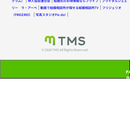
クラム）
仲人協会連合会
結婚式のお得情報ならブライフ
ブライダルジュエ
リー ラ・アーペ
動画で結婚相談所が探せる結婚相談所TV
フリジェリオ
（FRIGERIO）
写真スタジオPix-do!
© 2026 TMS All Rights Reserved.
P
G
T
P