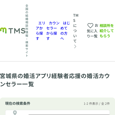
全
国
の
TM
結
婚
S
相
エリ
カウン
はじ
お
相談所を
に
談
アか
セラー
めて
所
紹介して
つ
気に入
情
ら探
から探
の方
もらう
い
報
り一覧
す
す
へ
・
て
検
索
サ
イ
ト
宮城県の婚活アプリ経験者応援の婚活カウ
ンセラー一覧
現在の検索条件
1-2 件表示 / 全 2件