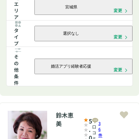
エ
宮城県
リ
変更
ア
タ
選択なし
イ
変更
プ
そ
の
婚活アプリ経験者応援
他
変更
条
件
鈴木恵
5
美
3
口
.
6
コ
件
0
ミ