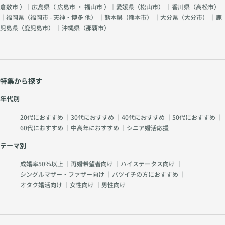
倉敷市
）｜広島県（
広島市
・
福山市
）｜愛媛県（
松山市
） ｜香川県（
高松市
）
｜福岡県（
福岡市 - 天神・博多 他
） ｜熊本県（
熊本市
） ｜大分県（
大分市
） ｜鹿
児島県（
鹿児島市
） ｜沖縄県（
那覇市
）
特集から探す
年代別
20代におすすめ
｜
30代におすすめ
｜
40代におすすめ
｜
50代におすすめ
｜
60代におすすめ
｜
中高年におすすめ
｜
シニア婚活応援
テーマ別
成婚率50％以上
｜
再婚希望者向け
｜
ハイステータス向け
｜
シングルマザー・ファザー向け
｜
バツイチの方におすすめ
｜
オタク婚活向け
｜
女性向け
｜
男性向け