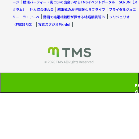
ージ
婚活パーティー・街コンの出会いならTMSイベントポータル
SCRUM（ス
クラム）
仲人協会連合会
結婚式のお得情報ならブライフ
ブライダルジュエ
リー ラ・アーペ
動画で結婚相談所が探せる結婚相談所TV
フリジェリオ
（FRIGERIO）
写真スタジオPix-do!
© 2026 TMS All Rights Reserved.
P
G
T
P