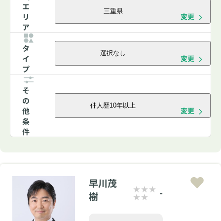
エ
三重県
リ
変更
ア
タ
選択なし
イ
変更
プ
そ
の
仲人歴10年以上
他
変更
条
件
早川茂
-
樹