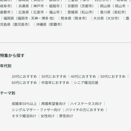
岐阜市
） ｜兵庫県（
神戸市
・
姫路市
）｜京都府（
京都市
） ｜岡山県（
岡山市
・
倉敷市
）｜広島県（
広島市
・
福山市
）｜愛媛県（
松山市
） ｜香川県（
高松市
）
｜福岡県（
福岡市 - 天神・博多 他
） ｜熊本県（
熊本市
） ｜大分県（
大分市
） ｜鹿
児島県（
鹿児島市
） ｜沖縄県（
那覇市
）
特集から探す
年代別
20代におすすめ
｜
30代におすすめ
｜
40代におすすめ
｜
50代におすすめ
｜
60代におすすめ
｜
中高年におすすめ
｜
シニア婚活応援
テーマ別
成婚率50％以上
｜
再婚希望者向け
｜
ハイステータス向け
｜
シングルマザー・ファザー向け
｜
バツイチの方におすすめ
｜
オタク婚活向け
｜
女性向け
｜
男性向け