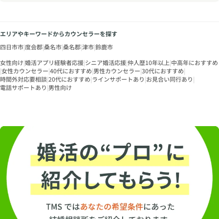
エリアやキーワードからカウンセラーを探す
四日市市
|
度会郡
|
桑名市
|
桑名郡
|
津市
|
鈴鹿市
女性向け
|
婚活アプリ経験者応援
|
シニア婚活応援
|
仲人歴10年以上
|
中高年におすすめ
|
女性カウンセラー
|
40代におすすめ
|
男性カウンセラー
|
30代におすすめ
|
時間外対応要相談
|
20代におすすめ
|
ラインサポートあり
|
お見合い同行あり
|
電話サポートあり
|
男性向け