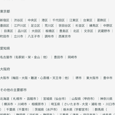
東京都
新宿区
｜
渋谷区
｜
中央区
｜
港区
｜
千代田区
｜
江東区
｜
台東区
｜
葛飾区
｜
墨田区
｜
江戸川区
｜
足立区
｜
荒川区
｜
世田谷区
｜
杉並区
｜
練馬区
｜
中野区
｜
目黒区
｜
品川区
｜
大田区
｜
板橋区
｜
豊島区
｜
北区
｜
文京区
｜
武蔵野市
｜
町田市
｜
立川市
｜
八王子市
｜
調布市
｜
西東京市
愛知県
名古屋市（名駅前・栄・金山｜他）
｜
豊田市
｜
岡崎市
大阪府
大阪市（梅田・大阪・難波・心斎橋・天王寺｜他）
｜
堺市
｜
東大阪市
｜
豊中市
その他の主要都市
北海道（
札幌市
・
函館市
）｜宮城県（
仙台市
） ｜山梨県（
甲府市
） ｜神奈川県
（
横浜市
・
川崎市
・
相模原市
）｜埼玉県（
さいたま市 - 大宮・浦和 他
・
川口市
）｜千葉県（
千葉市
） ｜茨城県（
水戸市
） ｜栃木県（
宇都宮市
） ｜群馬県（
前橋市
） ｜静岡県（
浜松市
・
静岡市
）｜三重県（
津市
・
四日市市
）｜岐阜県（