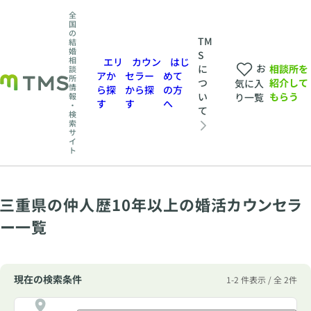
全
国
の
TM
結
婚
S
相
エリ
カウン
はじ
お
相談所を
に
談
アか
セラー
めて
所
紹介して
つ
気に入
情
ら探
から探
の方
もらう
い
報
り一覧
す
す
へ
・
て
検
索
サ
イ
ト
三重県の仲人歴10年以上の婚活カウンセラ
ー一覧
現在の検索条件
1-2 件表示 / 全 2件