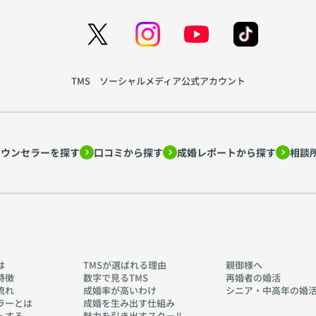
TMS ソーシャルメディア公式アカウント
カウンセラーを探す
口コミから探す
成婚レポートから探す
相談
は
TMSが選ばれる理由
親御様へ
特徴
数字で見るTMS
再婚者の婚活
流れ
成婚率が高いわけ
シニア・中高年の婚
ラーとは
成婚を生み出す仕組み
トする
魅力を引き出すスクール