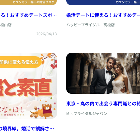
える！おすすめデートスポッ
婚活デートに使える！おすすめデ
ト【香川県編】
 松山店
ハッピーブライダル 高松店
2026/04/13
東京・丸の内で出会う専門職との結婚
ブライダルジャパンインターナシ
M’s ブライダルジャパン
み～
”の境界線。婚活で誤解され