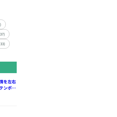
)
137)
(33)
情を左右
テンポ、
れる親密
cherry-