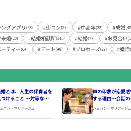
チングアプリ
#街コン
#中高年
#成婚
(68)
(29)
(22)
(42
#未婚
#結婚相談所
#結婚
#お見合い
(20)
(316)
(77)
(
パーティー
#デート
#プロポーズ
#婚活
(64)
(48)
(27)
結婚とは、人生の伴奏者を
声の印象が恋愛感
見つけること 〜対等なパ
する理由〜会話の
ートナーシップの育て方を
間、声色から生ま
ョパン・マリアージュ
ショパン・マリアージュ
アドラー心理学から考え
さ~ https://www.
る〜
piano.com
ttps://www.cherry-