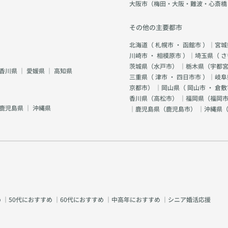
大阪市（梅田・大阪・難波・心斎橋
その他の主要都市
北海道（
札幌市
・
函館市
）｜宮城
川崎市
・
相模原市
）｜埼玉県（
さ
茨城県（
水戸市
） ｜栃木県（
宇都
香川県
｜
愛媛県
｜
高知県
三重県（
津市
・
四日市市
）｜岐阜
京都市
） ｜岡山県（
岡山市
・
倉敷
香川県（
高松市
） ｜福岡県（
福岡市
鹿児島県
｜
沖縄県
｜鹿児島県（
鹿児島市
） ｜沖縄県
め
｜
50代におすすめ
｜
60代におすすめ
｜
中高年におすすめ
｜
シニア婚活応援