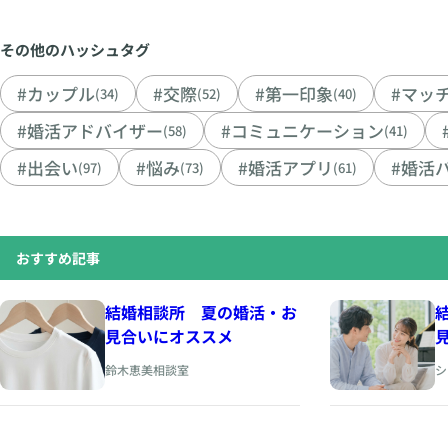
その他のハッシュタグ
#カップル
#交際
#第一印象
#マッ
(34)
(52)
(40)
#婚活アドバイザー
#コミュニケーション
(58)
(41)
#出会い
#悩み
#婚活アプリ
#婚活
(97)
(73)
(61)
おすすめ記事
結婚相談所 夏の婚活・お
見合いにオススメ
鈴木恵美相談室
シ
h