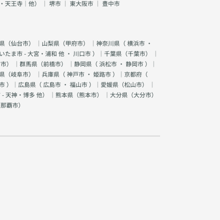
・天王寺｜他）
｜
堺市
｜
東大阪市
｜
豊中市
県（
仙台市
） ｜山梨県（
甲府市
） ｜神奈川県（
横浜市
・
いたま市 - 大宮・浦和 他
・
川口市
）｜千葉県（
千葉市
） ｜
宮市
） ｜群馬県（
前橋市
） ｜静岡県（
浜松市
・
静岡市
）｜
県（
岐阜市
） ｜兵庫県（
神戸市
・
姫路市
）｜京都府（
市
）｜広島県（
広島市
・
福山市
）｜愛媛県（
松山市
） ｜
 - 天神・博多 他
） ｜熊本県（
熊本市
） ｜大分県（
大分市
）
（
那覇市
）