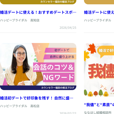
婚活デートに使える！おすすめデートスポッ
婚活デートに使
ト【高知県編】
ト【愛媛県編】
ハッピーブライダル 高知店
ハッピーブライダル
2026/04/25
婚活初デートで好印象を残す！ 自然に盛り
上がる会話のコツ＆NGワードを解説！
“我儘”と“素直
ハッピーブライダル 高松店
ない伝え方
ななほし結婚相談所
2026/02/22