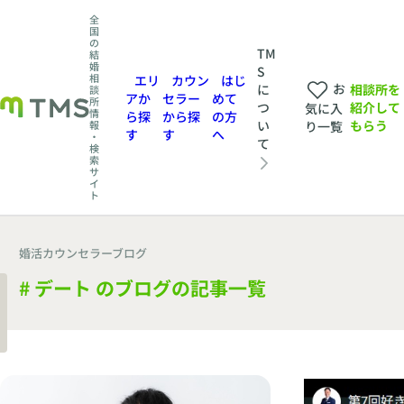
全
国
の
TM
結
婚
S
相
エリ
カウン
はじ
お
相談所を
に
談
アか
セラー
めて
所
紹介して
つ
気に入
情
ら探
から探
の方
もらう
い
報
り一覧
す
す
へ
・
て
検
索
サ
イ
ト
婚活カウンセラーブログ
# デート のブログの記事一覧