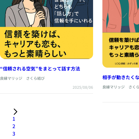
“信頼される空気”をまとって話す方法
相手が動きたくな
良縁マリッジ さくら結び
良縁マリッジ さく
2025/08/06
1
2
3