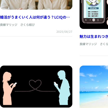
婚活がうまくいく人は何が違う？LCIQの
「認識力」で出会いの質を一段上へ
良縁マリッジ さくら結び
2025/08/27
魅力は生まれつき
力”で印象を変え
良縁マリッジ さく