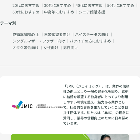
20代におすすめ
｜
30代におすすめ
｜
40代におすすめ
｜
50代におすすめ
｜
60代におすすめ
｜
中高年におすすめ
｜
シニア婚活応援
テーマ別
成婚率50％以上
｜
再婚希望者向け
｜
ハイステータス向け
｜
シングルマザー・ファザー向け
｜
バツイチの方におすすめ
｜
オタク婚活向け
｜
女性向け
｜
男性向け
「JMIC（ジェイミック）」は、業界の信頼
性の向上とより一層の健全化を図り、真剣
に結婚を希望する独身者にとってより利用
しやすい環境を整え、魅力ある業界とし
て、社会的な責任を果たしていくことを目
指す団体です。私たちは「JMIC」の理念に
賛同し、業界の信頼向上のために日々努め
ています。