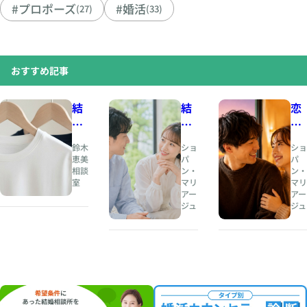
#プロポーズ
#婚活
(27)
(33)
おすすめ記事
結
結
恋
婚
婚
愛
相
と
の
鈴木
ショ
ショ
談
は
と
恵美
パ
パ
相談
ン・
ン・
所
、
き
室
マリ
マリ
人
め
アー
アー
夏
生
き
ジュ
ジュ
の
の
と
婚
伴
、
活
奏
結
・
者
婚
お
を
の
見
見
安