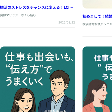
婚活のストレスをチャンスに変える！LCIQ
の“楽転力”とは？
良縁マリッジ さくら結び
初めまして！結
NORIです。
2025/08/22
横浜結婚相談所シエ