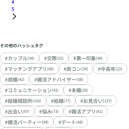
4
5
その他のハッシュタグ
#カップル
#交際
#第一印象
(34)
(52)
(40)
#マッチングアプリ
#街コン
#中高年
(68)
(29)
(22)
#成婚
#婚活アドバイザー
(42)
(58)
#コミュニケーション
#未婚
(41)
(20)
#結婚相談所
#結婚
#お見合い
(316)
(77)
(137)
#出会い
#悩み
#婚活アプリ
(97)
(73)
(61)
#婚活パーティー
#デート
(64)
(48)