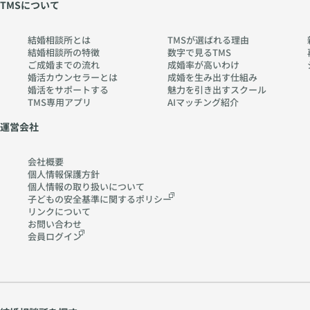
TMSについて
//
no
w
.co
結婚相談所とは
TMSが選ばれる理由
w
m
結婚相談所の特徴
数字で見るTMS
w.
ご成婚までの流れ
成婚率が高いわけ
ch
婚活カウンセラーとは
成婚を生み出す仕組み
婚活をサポートする
魅力を引き出すスクール
err
TMS専用アプリ
AIマッチング紹介
y-
pia
運営会社
no
.co
会社概要
m
個人情報保護方針
個人情報の取り扱いに
ついて
子どもの安全基準に関する
ポリシー
リンクについて
お問い合わせ
会員ログイン