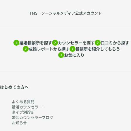
育
れ
て
る
TMS ソーシャルメディア公式アカウント
方
心
を
を
ア
読
ド
み
結婚相談所を探す
カウンセラーを探す
口コミから探す
ラ
解
成婚レポートから探す
相談所を紹介してもらう
ー
く
お気に入り
心
〜
理
htt
学
ps:
か
//
ら
w
はじめての方へ
考
w
え
w.
よくある質問
る
ch
婚活カウンセラー・
タイプ別診断
〜
err
婚活カウンセラーブログ
htt
y-
お知らせ
ps:
pia