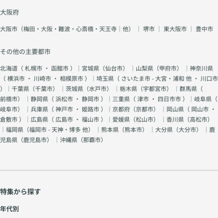
大阪府
大阪市（梅田・大阪・難波・心斎橋・天王寺｜他）
｜
堺市
｜
東大阪市
｜
豊中市
その他の主要都市
北海道（
札幌市
・
函館市
）｜宮城県（
仙台市
） ｜山梨県（
甲府市
） ｜神奈川県
（
横浜市
・
川崎市
・
相模原市
）｜埼玉県（
さいたま市 - 大宮・浦和 他
・
川口市
）｜千葉県（
千葉市
） ｜茨城県（
水戸市
） ｜栃木県（
宇都宮市
） ｜群馬県（
前橋市
） ｜静岡県（
浜松市
・
静岡市
）｜三重県（
津市
・
四日市市
）｜岐阜県（
岐阜市
） ｜兵庫県（
神戸市
・
姫路市
）｜京都府（
京都市
） ｜岡山県（
岡山市
・
倉敷市
）｜広島県（
広島市
・
福山市
）｜愛媛県（
松山市
） ｜香川県（
高松市
）
｜福岡県（
福岡市 - 天神・博多 他
） ｜熊本県（
熊本市
） ｜大分県（
大分市
） ｜鹿
児島県（
鹿児島市
） ｜沖縄県（
那覇市
）
特集から探す
年代別