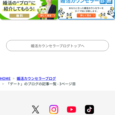
合
つ
心
い
け
は
に
る
両
オ
こ
立
ス
と
す
ス
〜
る
メ
対
の
婚活カウンセラーブログトップへ
等
か
な
〜
パ
刺
ー
激
ト
と
HOME
婚活カウンセラーブログ
ナ
安
「デート」のブログの記事一覧 - 3ページ目
ー
定
シ
の
ッ
間
プ
で
の
揺