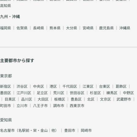
高知県
九州・沖縄
福岡県
｜
佐賀県
｜
長崎県
｜
熊本県
｜
大分県
｜
宮崎県
｜
鹿児島県
｜
沖縄県
主要都市から探す
東京都
新宿区
｜
渋谷区
｜
中央区
｜
港区
｜
千代田区
｜
江東区
｜
台東区
｜
葛飾区
｜
墨田区
｜
江戸川区
｜
足立区
｜
荒川区
｜
世田谷区
｜
杉並区
｜
練馬区
｜
中野区
｜
目黒区
｜
品川区
｜
大田区
｜
板橋区
｜
豊島区
｜
北区
｜
文京区
｜
武蔵野市
｜
町田市
｜
立川市
｜
八王子市
｜
調布市
｜
西東京市
愛知県
名古屋市（名駅前・栄・金山｜他）
｜
豊田市
｜
岡崎市