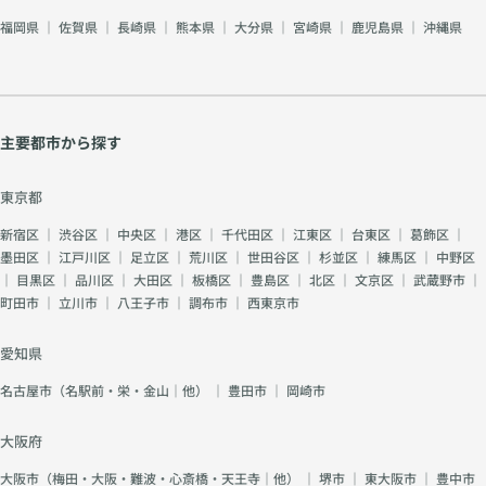
福岡県
｜
佐賀県
｜
長崎県
｜
熊本県
｜
大分県
｜
宮崎県
｜
鹿児島県
｜
沖縄県
主要都市から探す
東京都
新宿区
｜
渋谷区
｜
中央区
｜
港区
｜
千代田区
｜
江東区
｜
台東区
｜
葛飾区
｜
墨田区
｜
江戸川区
｜
足立区
｜
荒川区
｜
世田谷区
｜
杉並区
｜
練馬区
｜
中野区
｜
目黒区
｜
品川区
｜
大田区
｜
板橋区
｜
豊島区
｜
北区
｜
文京区
｜
武蔵野市
｜
町田市
｜
立川市
｜
八王子市
｜
調布市
｜
西東京市
愛知県
名古屋市（名駅前・栄・金山｜他）
｜
豊田市
｜
岡崎市
大阪府
大阪市（梅田・大阪・難波・心斎橋・天王寺｜他）
｜
堺市
｜
東大阪市
｜
豊中市