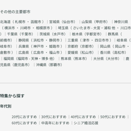
その他の主要都市
北海道（
札幌市
・
函館市
）｜宮城県（
仙台市
） ｜山梨県（
甲府市
） ｜神奈川県
（
横浜市
・
川崎市
・
相模原市
）｜埼玉県（
さいたま市 - 大宮・浦和 他
・
川口市
）｜千葉県（
千葉市
） ｜茨城県（
水戸市
） ｜栃木県（
宇都宮市
） ｜群馬県（
前橋市
） ｜静岡県（
浜松市
・
静岡市
）｜三重県（
津市
・
四日市市
）｜岐阜県（
岐阜市
） ｜兵庫県（
神戸市
・
姫路市
）｜京都府（
京都市
） ｜岡山県（
岡山市
・
倉敷市
）｜広島県（
広島市
・
福山市
）｜愛媛県（
松山市
） ｜香川県（
高松市
）
｜福岡県（
福岡市 - 天神・博多 他
） ｜熊本県（
熊本市
） ｜大分県（
大分市
） ｜鹿
児島県（
鹿児島市
） ｜沖縄県（
那覇市
）
特集から探す
年代別
20代におすすめ
｜
30代におすすめ
｜
40代におすすめ
｜
50代におすすめ
｜
60代におすすめ
｜
中高年におすすめ
｜
シニア婚活応援