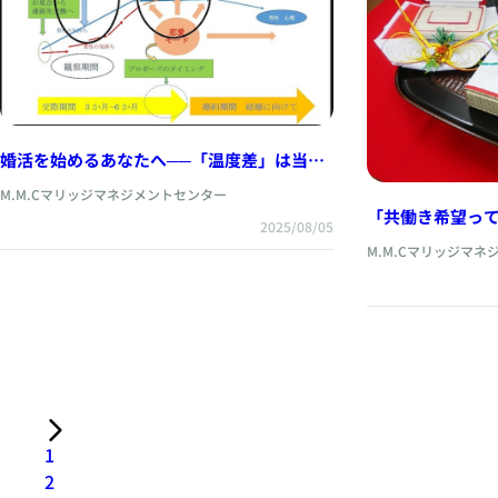
婚活を始めるあなたへ──「温度差」は当た
り前。だけど、埋めることはできる。
M.M.Cマリッジマネジメントセンター
「共働き希望っ
2025/08/05
気づかされた婚
M.M.Cマリッジマ
1
2