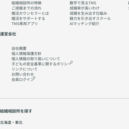
結婚相談所の特徴
数字で見るTMS
w
ご成婚までの流れ
成婚率が高いわけ
w.
婚活カウンセラーとは
成婚を生み出す仕組み
ch
婚活をサポートする
魅力を引き出すスクール
TMS専用アプリ
AIマッチング紹介
err
y-
運営会社
pia
no
会社概要
.co
個人情報保護方針
個人情報の取り扱いに
ついて
m
子どもの安全基準に関する
ポリシー
リンクについて
お問い合わせ
会員ログイン
結婚相談所を探す
北海道・東北