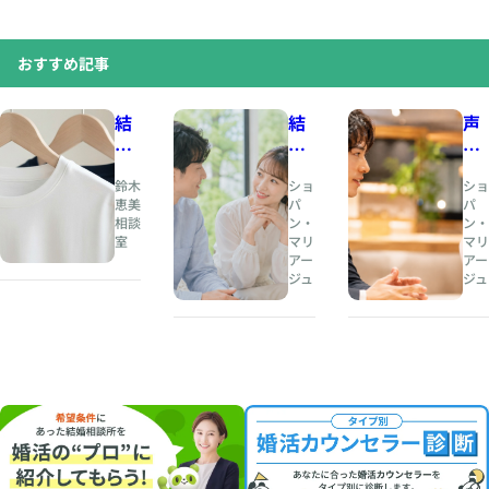
おすすめ記事
結
結
声
婚
婚
の
相
と
印
鈴木
ショ
ショ
談
は
象
恵美
パ
パ
相談
ン・
ン・
所
、
が
室
マリ
マリ
人
恋
アー
アー
夏
生
愛
ジュ
ジュ
の
の
感
婚
伴
情
活
奏
を
・
者
左
お
を
右
見
見
す
合
つ
る