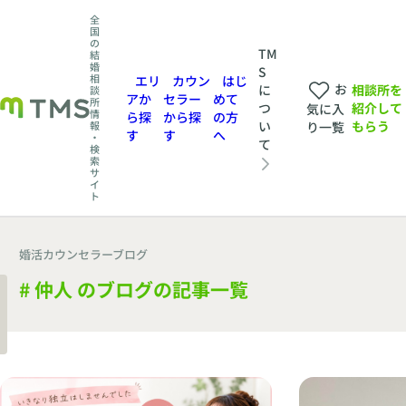
全
国
の
TM
結
婚
S
相
エリ
カウン
はじ
お
相談所を
に
談
アか
セラー
めて
所
紹介して
つ
気に入
情
ら探
から探
の方
もらう
い
報
り一覧
す
す
へ
・
て
検
索
サ
イ
ト
婚活カウンセラーブログ
# 仲人 のブログの記事一覧