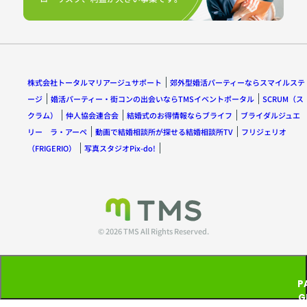
株式会社トータルマリアージュサポート
郊外型婚活パーティーならスマイルステ
ージ
婚活パーティー・街コンの出会いならTMSイベントポータル
SCRUM（ス
クラム）
仲人協会連合会
結婚式のお得情報ならブライフ
ブライダルジュエ
リー ラ・アーペ
動画で結婚相談所が探せる結婚相談所TV
フリジェリオ
（FRIGERIO）
写真スタジオPix-do!
© 2026 TMS All Rights Reserved.
P
G