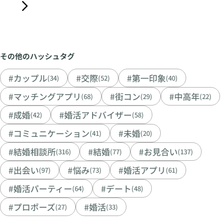
その他のハッシュタグ
#カップル
#交際
#第一印象
(34)
(52)
(40)
#マッチングアプリ
#街コン
#中高年
(68)
(29)
(22)
#成婚
#婚活アドバイザー
(42)
(58)
#コミュニケーション
#未婚
(41)
(20)
#結婚相談所
#結婚
#お見合い
(316)
(77)
(137)
#出会い
#悩み
#婚活アプリ
(97)
(73)
(61)
#婚活パーティー
#デート
(64)
(48)
#プロポーズ
#婚活
(27)
(33)