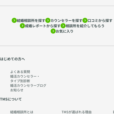
方
る
を
親
ア
密
ド
さ
結婚相談所を探す
カウンセラーを探す
口コミから探す
成婚レポートから探す
相談所を紹介してもらう
ラ
~
お気に入り
ー
htt
心
ps:
理
//
学
w
か
w
はじめての方へ
ら
w.
考
ch
よくある質問
え
err
婚活カウンセラー・
る
y-
タイプ別診断
婚活カウンセラーブログ
〜
pia
お知らせ
htt
no
TMSについて
ps:
.co
//
m
w
結婚相談所とは
TMSが選ばれる理由