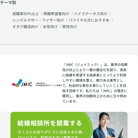
テーマ別
成婚率50％以上
｜
再婚希望者向け
｜
ハイステータス向け
｜
シングルマザー・ファザー向け
｜
バツイチの方におすすめ
｜
オタク婚活向け
｜
女性向け
｜
男性向け
「JMIC（ジェイミック）」は、業界の信頼
性の向上とより一層の健全化を図り、真剣
に結婚を希望する独身者にとってより利用
しやすい環境を整え、魅力ある業界とし
て、社会的な責任を果たしていくことを目
指す団体です。私たちは「JMIC」の理念に
賛同し、業界の信頼向上のために日々努め
ています。