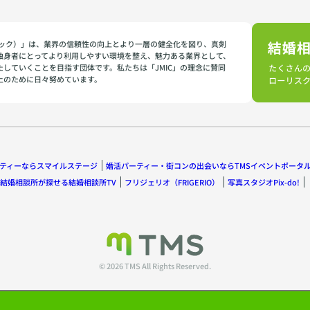
イミック）」は、業界の信頼性の向上とより一層の健全化を図り、真剣
独身者にとってより利用しやすい環境を整え、魅力ある業界として、
たしていくことを目指す団体です。私たちは「JMIC」の理念に賛同
上のために日々努めています。
ティーならスマイルステージ
婚活パーティー・街コンの出会いならTMSイベントポータ
結婚相談所が探せる結婚相談所TV
フリジェリオ（FRIGERIO）
写真スタジオPix-do!
© 2026 TMS All Rights Reserved.