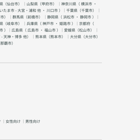
県（
仙台市
） ｜山梨県（
甲府市
） ｜神奈川県（
横浜市
・
いたま市 - 大宮・浦和 他
・
川口市
）｜千葉県（
千葉市
） ｜
宮市
） ｜群馬県（
前橋市
） ｜静岡県（
浜松市
・
静岡市
）｜
県（
岐阜市
） ｜兵庫県（
神戸市
・
姫路市
）｜京都府（
市
）｜広島県（
広島市
・
福山市
）｜愛媛県（
松山市
） ｜
 - 天神・博多 他
） ｜熊本県（
熊本市
） ｜大分県（
大分市
）
（
那覇市
）
け
｜
女性向け
｜
男性向け