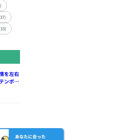
)
137)
(33)
情を左右
テンポ、
れる親密
cherry-