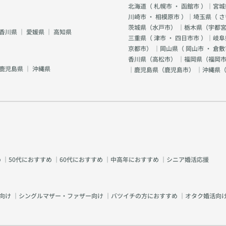
北海道（
札幌市
・
函館市
）｜宮城
川崎市
・
相模原市
）｜埼玉県（
さ
茨城県（
水戸市
） ｜栃木県（
宇都
香川県
｜
愛媛県
｜
高知県
三重県（
津市
・
四日市市
）｜岐阜
京都市
） ｜岡山県（
岡山市
・
倉敷
香川県（
高松市
） ｜福岡県（
福岡市
鹿児島県
｜
沖縄県
｜鹿児島県（
鹿児島市
） ｜沖縄県
め
｜
50代におすすめ
｜
60代におすすめ
｜
中高年におすすめ
｜
シニア婚活応援
向け
｜
シングルマザー・ファザー向け
｜
バツイチの方におすすめ
｜
オタク婚活向