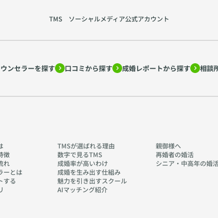
TMS ソーシャルメディア公式アカウント
カウンセラーを探す
口コミから探す
成婚レポートから探す
相談
は
TMSが選ばれる理由
親御様へ
特徴
数字で見るTMS
再婚者の婚活
流れ
成婚率が高いわけ
シニア・中高年の婚
ラーとは
成婚を生み出す仕組み
トする
魅力を引き出すスクール
リ
AIマッチング紹介