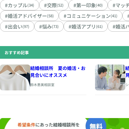
#カップル
#交際
#第一印象
#マッ
(34)
(52)
(40)
#婚活アドバイザー
#コミュニケーション
(58)
(41)
#出会い
#悩み
#婚活アプリ
#婚活
(97)
(73)
(61)
おすすめ記事
結婚相談所 夏の婚活・お
見合いにオススメ
鈴木恵美相談室
シ
h
p