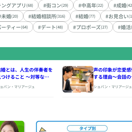
チングアプリ
#街コン
#中高年
#成婚
(68)
(29)
(22)
(42
#未婚
#結婚相談所
#結婚
#お見合い
(20)
(316)
(77)
(
パーティー
#デート
#プロポーズ
#婚活
(64)
(48)
(27)
結婚とは、人生の伴奏者を
声の印象が恋愛感
見つけること 〜対等なパ
する理由〜会話の
ートナーシップの育て方を
間、声色から生ま
ョパン・マリアージュ
ショパン・マリアージュ
アドラー心理学から考え
さ~ https://www.
る〜
piano.com
ttps://www.cherry-
iano.com