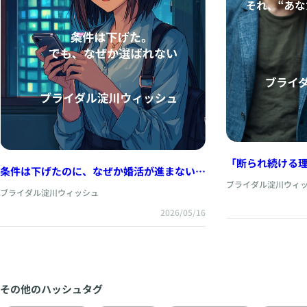
「断られ続ける
条件は下げたのに、なぜか婚活が進まない女
せん
性
ブライダル淀川ウィ
ブライダル淀川ウィッシュ
2026/05/16
その他のハッシュタグ