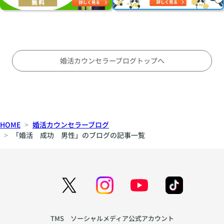
に
る
両
オ
こ
立
ス
と
す
ス
〜
る
メ
対
の
婚活カウンセラーブログトップへ
等
か
な
〜
パ
刺
ー
激
ト
と
HOME
婚活カウンセラーブログ
ナ
安
「婚活 成功 男性」のブログの記事一覧
ー
定
シ
の
ッ
間
プ
で
の
揺
育
れ
て
る
TMS ソーシャルメディア公式アカウント
方
心