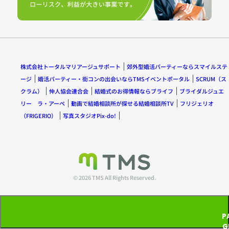
株式会社トータルマリアージュサポート
郊外型婚活パーティーならスマイルステ
ージ
婚活パーティー・街コンの出会いならTMSイベントポータル
SCRUM（ス
クラム）
仲人協会連合会
結婚式のお得情報ならブライフ
ブライダルジュエ
リー ラ・アーペ
動画で結婚相談所が探せる結婚相談所TV
フリジェリオ
（FRIGERIO）
写真スタジオPix-do!
© 2026 TMS All Rights Reserved.
P
G