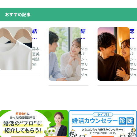
おすすめ記事
結
結
恋
婚
婚
愛
相
と
の
鈴木
ショ
ショ
談
は
と
恵美
パ
パ
相談
ン・
ン・
所
、
き
室
マリ
マリ
人
め
アー
アー
夏
生
き
ジュ
ジュ
の
の
と
婚
伴
、
活
奏
結
・
者
婚
お
を
の
見
見
安
合
つ
心
い
け
は