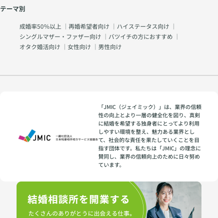
テーマ別
成婚率50％以上
｜
再婚希望者向け
｜
ハイステータス向け
｜
シングルマザー・ファザー向け
｜
バツイチの方におすすめ
｜
オタク婚活向け
｜
女性向け
｜
男性向け
「JMIC（ジェイミック）」は、業界の信頼
性の向上とより一層の健全化を図り、真剣
に結婚を希望する独身者にとってより利用
しやすい環境を整え、魅力ある業界とし
て、社会的な責任を果たしていくことを目
指す団体です。私たちは「JMIC」の理念に
賛同し、業界の信頼向上のために日々努め
ています。