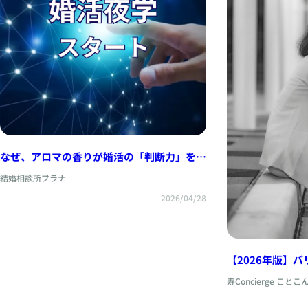
なぜ、アロマの香りが婚活の「判断力」を劇
的に変えるのか？
結婚相談所プラナ
2026/04/28
【2026年版】
とは？選ばれる
寿Concierge ことこ
違い