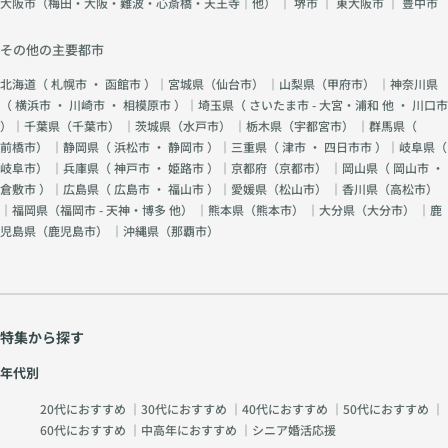
大阪市（梅田・大阪・難波・心斎橋・天王寺｜他）
｜
堺市
｜
東大阪市
｜
豊中市
その他の主要都市
北海道（
札幌市
・
函館市
）｜宮城県（
仙台市
） ｜山梨県（
甲府市
） ｜神奈川県
（
横浜市
・
川崎市
・
相模原市
）｜埼玉県（
さいたま市 - 大宮・浦和 他
・
川口市
）｜千葉県（
千葉市
） ｜茨城県（
水戸市
） ｜栃木県（
宇都宮市
） ｜群馬県（
前橋市
） ｜静岡県（
浜松市
・
静岡市
）｜三重県（
津市
・
四日市市
）｜岐阜県（
岐阜市
） ｜兵庫県（
神戸市
・
姫路市
）｜京都府（
京都市
） ｜岡山県（
岡山市
・
倉敷市
）｜広島県（
広島市
・
福山市
）｜愛媛県（
松山市
） ｜香川県（
高松市
）
｜福岡県（
福岡市 - 天神・博多 他
） ｜熊本県（
熊本市
） ｜大分県（
大分市
） ｜鹿
児島県（
鹿児島市
） ｜沖縄県（
那覇市
）
特集から探す
年代別
20代におすすめ
｜
30代におすすめ
｜
40代におすすめ
｜
50代におすすめ
｜
60代におすすめ
｜
中高年におすすめ
｜
シニア婚活応援