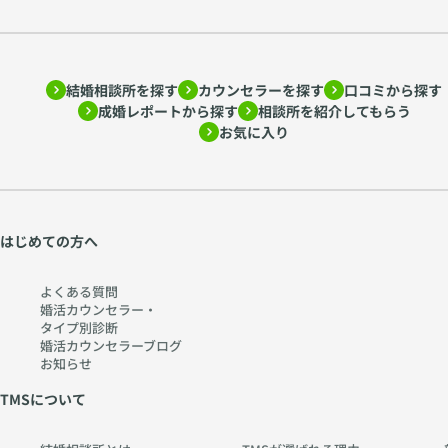
を
を
ア
読
ド
み
結婚相談所を探す
カウンセラーを探す
口コミから探す
ラ
解
成婚レポートから探す
相談所を紹介してもらう
ー
く
お気に入り
心
〜
理
htt
学
ps:
か
//
ら
w
はじめての方へ
考
w
え
w.
よくある質問
る
ch
婚活カウンセラー・
タイプ別診断
〜
err
婚活カウンセラーブログ
htt
y-
お知らせ
ps:
pia
TMSについて
//
no
w
.co