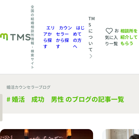
全
国
の
TM
結
婚
S
相
エリ
カウン
はじ
お
相談所を
に
談
アか
セラー
めて
所
紹介して
つ
気に入
情
ら探
から探
の方
もらう
い
報
り一覧
す
す
へ
・
て
検
索
サ
イ
ト
婚活カウンセラーブログ
# 婚活 成功 男性 のブログの記事一覧