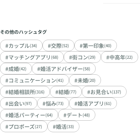
その他のハッシュタグ
#カップル
#交際
#第一印象
(34)
(52)
(40)
#マッチングアプリ
#街コン
#中高年
(68)
(29)
(22)
#成婚
#婚活アドバイザー
(42)
(58)
#コミュニケーション
#未婚
(41)
(20)
#結婚相談所
#結婚
#お見合い
(316)
(77)
(137)
#出会い
#悩み
#婚活アプリ
(97)
(73)
(61)
#婚活パーティー
#デート
(64)
(48)
#プロポーズ
#婚活
(27)
(33)