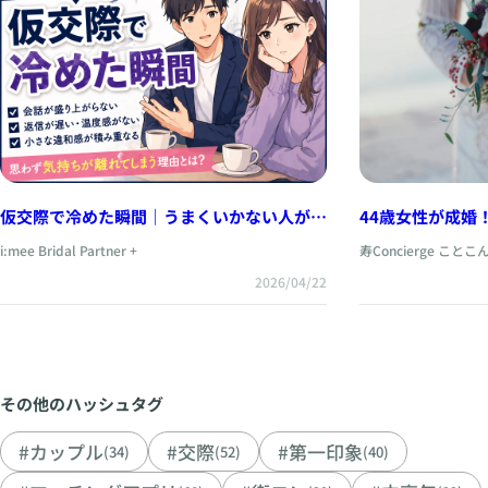
44歳女性が成婚
仮交際で冷めた瞬間｜うまくいかない人が無
と出会えた婚活
意識にやっていること
寿Concierge ことこ
i:mee Bridal Partner +
2026/04/22
その他のハッシュタグ
#カップル
#交際
#第一印象
(34)
(52)
(40)