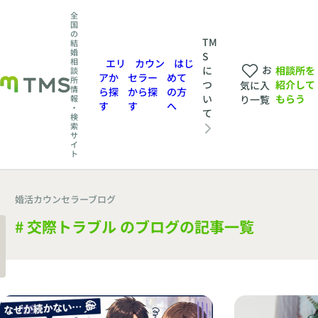
全
国
の
TM
結
婚
S
相
エリ
カウン
はじ
お
相談所を
に
談
アか
セラー
めて
所
紹介して
つ
気に入
情
ら探
から探
の方
もらう
い
報
り一覧
す
す
へ
・
て
検
索
サ
イ
ト
婚活カウンセラーブログ
# 交際トラブル のブログの記事一覧