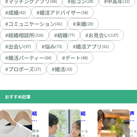
#マッチングアプリ
#街コン
#中高年
(68)
(29)
(22)
#成婚
#婚活アドバイザー
(42)
(58)
#コミュニケーション
#未婚
(41)
(20)
#結婚相談所
#結婚
#お見合い
(316)
(77)
(137)
#出会い
#悩み
#婚活アプリ
(97)
(73)
(61)
#婚活パーティー
#デート
(64)
(48)
#プロポーズ
#婚活
(27)
(33)
おすすめ記事
結
結
声
婚
婚
の
相
と
印
鈴木
ショ
ショ
談
は
象
恵美
パ
パ