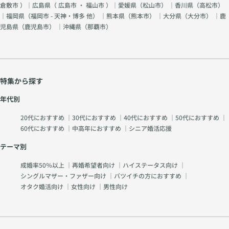
倉敷市
）｜広島県（
広島市
・
福山市
）｜愛媛県（
松山市
） ｜香川県（
高松市
）
｜福岡県（
福岡市 - 天神・博多 他
） ｜熊本県（
熊本市
） ｜大分県（
大分市
） ｜鹿
児島県（
鹿児島市
） ｜沖縄県（
那覇市
）
特集から探す
年代別
20代におすすめ
｜
30代におすすめ
｜
40代におすすめ
｜
50代におすすめ
｜
60代におすすめ
｜
中高年におすすめ
｜
シニア婚活応援
テーマ別
成婚率50％以上
｜
再婚希望者向け
｜
ハイステータス向け
｜
シングルマザー・ファザー向け
｜
バツイチの方におすすめ
｜
オタク婚活向け
｜
女性向け
｜
男性向け