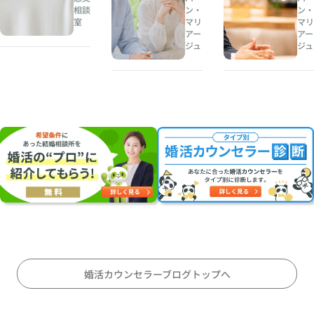
相談
ン・
ン・
所
、
が
室
マリ
マリ
人
恋
アー
アー
夏
生
愛
ジュ
ジュ
の
の
感
婚
伴
情
活
奏
を
・
者
左
お
を
右
見
見
す
合
つ
る
い
け
理
に
る
由
オ
こ
〜
ス
と
会
ス
〜
話
メ
対
の
婚活カウンセラーブログトップへ
等
テ
な
ン