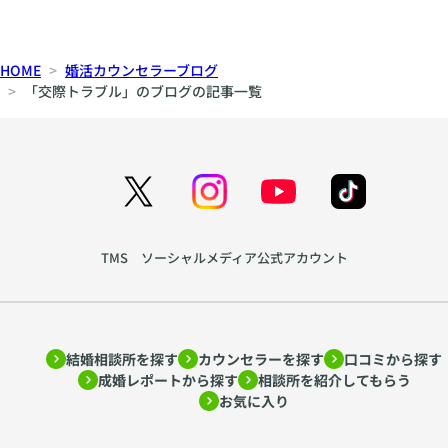
パ
ポ
ー
、
ト
間
HOME
婚活カウンセラーブログ
ナ
、
「交際トラブル」のブログの記事一覧
ー
声
シ
色
ッ
か
プ
ら
の
生
育
ま
て
れ
TMS ソーシャルメディア公式アカウント
方
る
を
親
ア
密
ド
さ
結婚相談所を探す
カウンセラーを探す
口コミから探す
ラ
~
成婚レポートから探す
相談所を紹介してもらう
ー
htt
お気に入り
心
ps:
理
//