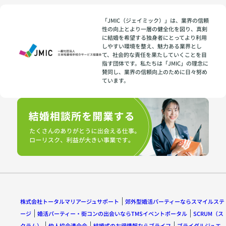
「JMIC（ジェイミック）」は、業界の信頼
性の向上とより一層の健全化を図り、真剣
に結婚を希望する独身者にとってより利用
しやすい環境を整え、魅力ある業界とし
て、社会的な責任を果たしていくことを目
指す団体です。私たちは「JMIC」の理念に
賛同し、業界の信頼向上のために日々努め
ています。
株式会社トータルマリアージュサポート
郊外型婚活パーティーならスマイルステ
ージ
婚活パーティー・街コンの出会いならTMSイベントポータル
SCRUM（ス
クラム）
仲人協会連合会
結婚式のお得情報ならブライフ
ブライダルジュエ