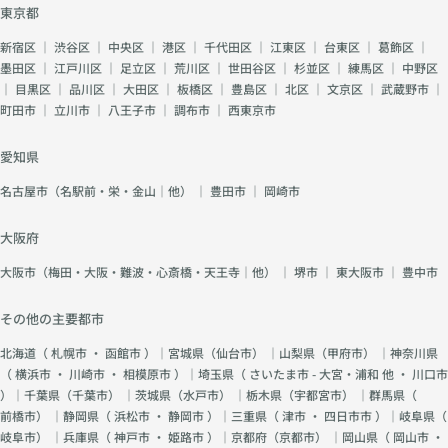
東京都
新宿区
｜
渋谷区
｜
中央区
｜
港区
｜
千代田区
｜
江東区
｜
台東区
｜
葛飾区
｜
墨田区
｜
江戸川区
｜
足立区
｜
荒川区
｜
世田谷区
｜
杉並区
｜
練馬区
｜
中野区
｜
目黒区
｜
品川区
｜
大田区
｜
板橋区
｜
豊島区
｜
北区
｜
文京区
｜
武蔵野市
｜
町田市
｜
立川市
｜
八王子市
｜
調布市
｜
西東京市
愛知県
名古屋市（名駅前・栄・金山｜他）
｜
豊田市
｜
岡崎市
大阪府
大阪市（梅田・大阪・難波・心斎橋・天王寺｜他）
｜
堺市
｜
東大阪市
｜
豊中市
その他の主要都市
北海道（
札幌市
・
函館市
）｜宮城県（
仙台市
） ｜山梨県（
甲府市
） ｜神奈川県
（
横浜市
・
川崎市
・
相模原市
）｜埼玉県（
さいたま市 - 大宮・浦和 他
・
川口市
）｜千葉県（
千葉市
） ｜茨城県（
水戸市
） ｜栃木県（
宇都宮市
） ｜群馬県（
前橋市
） ｜静岡県（
浜松市
・
静岡市
）｜三重県（
津市
・
四日市市
）｜岐阜県（
岐阜市
） ｜兵庫県（
神戸市
・
姫路市
）｜京都府（
京都市
） ｜岡山県（
岡山市
・