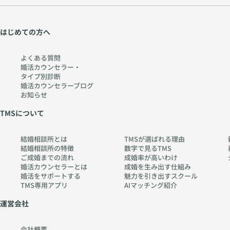
学
w
か
w
ら
w.
はじめての方へ
考
ch
え
err
よくある質問
る
y-
婚活カウンセラー・
タイプ別診断
〜
pia
婚活カウンセラーブログ
htt
no
お知らせ
ps:
.co
TMSについて
//
m
w
結婚相談所とは
TMSが選ばれる理由
w
結婚相談所の特徴
数字で見るTMS
w.
ご成婚までの流れ
成婚率が高いわけ
ch
婚活カウンセラーとは
成婚を生み出す仕組み
婚活をサポートする
魅力を引き出すスクール
err
TMS専用アプリ
AIマッチング紹介
y-
pia
運営会社
no
.co
会社概要