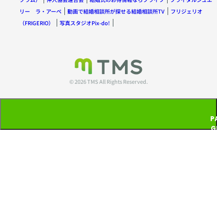
リー ラ・アーペ
動画で結婚相談所が探せる結婚相談所TV
フリジェリオ
（FRIGERIO）
写真スタジオPix-do!
© 2026 TMS All Rights Reserved.
P
G
T
P