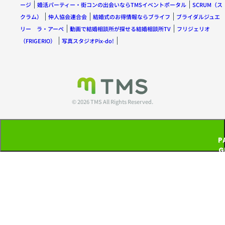
ージ
婚活パーティー・街コンの出会いならTMSイベントポータル
SCRUM（ス
クラム）
仲人協会連合会
結婚式のお得情報ならブライフ
ブライダルジュエ
リー ラ・アーペ
動画で結婚相談所が探せる結婚相談所TV
フリジェリオ
（FRIGERIO）
写真スタジオPix-do!
© 2026 TMS All Rights Reserved.
P
G
T
P