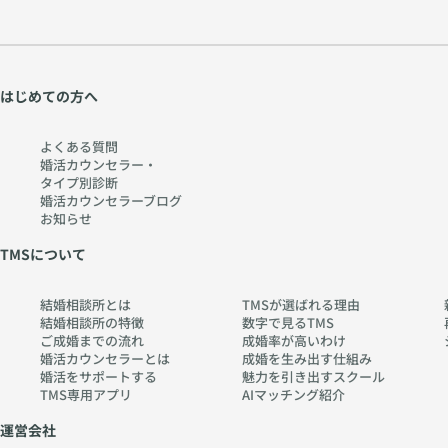
理
//
学
w
か
w
ら
w.
はじめての方へ
考
ch
え
err
よくある質問
る
y-
婚活カウンセラー・
タイプ別診断
〜
pia
婚活カウンセラーブログ
htt
no
お知らせ
ps:
.co
TMSについて
//
m
w
結婚相談所とは
TMSが選ばれる理由
w
結婚相談所の特徴
数字で見るTMS
w.
ご成婚までの流れ
成婚率が高いわけ
ch
婚活カウンセラーとは
成婚を生み出す仕組み
婚活をサポートする
魅力を引き出すスクール
err
TMS専用アプリ
AIマッチング紹介
y-
pia
運営会社