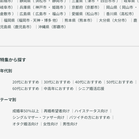
前橋市
） ｜静岡県（
浜松市
・
静岡市
）｜三重県（
津市
・
四日市市
）｜岐阜県（
岐阜市
） ｜兵庫県（
神戸市
・
姫路市
）｜京都府（
京都市
） ｜岡山県（
岡山市
・
倉敷市
）｜広島県（
広島市
・
福山市
）｜愛媛県（
松山市
） ｜香川県（
高松市
）
｜福岡県（
福岡市 - 天神・博多 他
） ｜熊本県（
熊本市
） ｜大分県（
大分市
） ｜鹿
児島県（
鹿児島市
） ｜沖縄県（
那覇市
）
特集から探す
年代別
20代におすすめ
｜
30代におすすめ
｜
40代におすすめ
｜
50代におすすめ
｜
60代におすすめ
｜
中高年におすすめ
｜
シニア婚活応援
テーマ別
成婚率50％以上
｜
再婚希望者向け
｜
ハイステータス向け
｜
シングルマザー・ファザー向け
｜
バツイチの方におすすめ
｜
オタク婚活向け
｜
女性向け
｜
男性向け