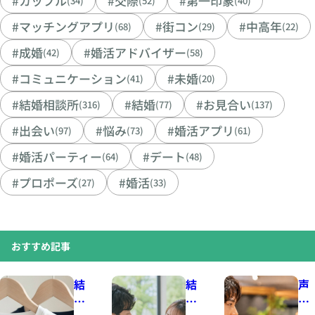
#カップル
#交際
#第一印象
(34)
(52)
(40)
#マッチングアプリ
#街コン
#中高年
(68)
(29)
(22)
#成婚
#婚活アドバイザー
(42)
(58)
#コミュニケーション
#未婚
(41)
(20)
#結婚相談所
#結婚
#お見合い
(316)
(77)
(137)
#出会い
#悩み
#婚活アプリ
(97)
(73)
(61)
#婚活パーティー
#デート
(64)
(48)
#プロポーズ
#婚活
(27)
(33)
おすすめ記事
結
結
声
婚
婚
の