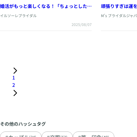
婚活がもっと楽しくなる！「ちょっとした工
頑張りすぎは運を
夫でモテ男子に変身！」💕
京・丸の内）で見
イルソーレブライダル
M’s ブライダルジャ
く婚活”のすすめ
2025/08/07
1
2
その他のハッシュタグ