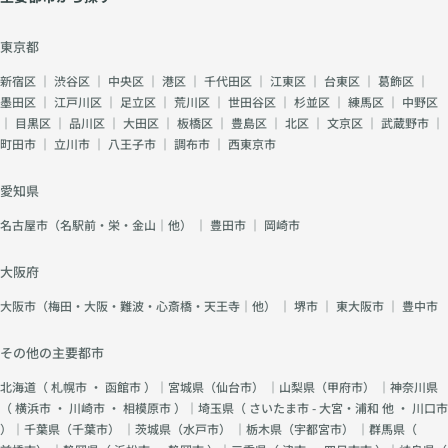
東京都
新宿区
｜
渋谷区
｜
中央区
｜
港区
｜
千代田区
｜
江東区
｜
台東区
｜
葛飾区
｜
墨田区
｜
江戸川区
｜
足立区
｜
荒川区
｜
世田谷区
｜
杉並区
｜
練馬区
｜
中野区
｜
目黒区
｜
品川区
｜
大田区
｜
板橋区
｜
豊島区
｜
北区
｜
文京区
｜
武蔵野市
｜
町田市
｜
立川市
｜
八王子市
｜
調布市
｜
西東京市
愛知県
名古屋市（名駅前・栄・金山｜他）
｜
豊田市
｜
岡崎市
大阪府
大阪市（梅田・大阪・難波・心斎橋・天王寺｜他）
｜
堺市
｜
東大阪市
｜
豊中市
その他の主要都市
北海道（
札幌市
・
函館市
）｜宮城県（
仙台市
） ｜山梨県（
甲府市
） ｜神奈川県
（
横浜市
・
川崎市
・
相模原市
）｜埼玉県（
さいたま市 - 大宮・浦和 他
・
川口市
）｜千葉県（
千葉市
） ｜茨城県（
水戸市
） ｜栃木県（
宇都宮市
） ｜群馬県（