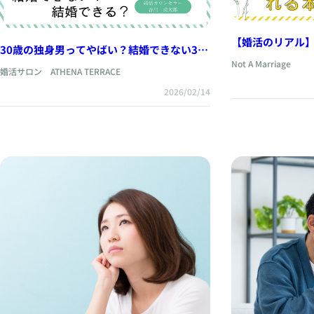
【婚活のリアル】
30歳の独身男ってやばい？結婚できない30
が生まれる本当
代の特徴5選
Not A Marriage
婚活サロン ATHENA TERRACE
2026/02/14