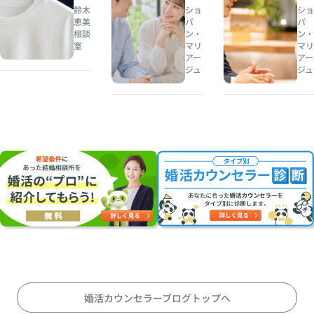
相
と
印
鈴木
ショ
ショ
談
は
象
恵美
パ
パ
相談
ン・
ン・
所
、
が
室
マリ
マリ
人
恋
アー
アー
夏
生
愛
ジュ
ジュ
の
の
感
婚
伴
情
活
奏
を
・
者
左
お
を
右
見
見
す
合
つ
る
い
け
理
に
る
由
オ
こ
〜
ス
と
会
ス
〜
話
メ
対
の
婚活カウンセラーブログトップへ
等
テ