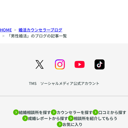
な
ン
パ
ポ
ー
、
ト
間
HOME
婚活カウンセラーブログ
ナ
、
「男性婚活」のブログの記事一覧
ー
声
シ
色
ッ
か
プ
ら
の
生
育
ま
て
れ
TMS ソーシャルメディア公式アカウント
方
る
を
親
ア
密
ド
さ
結婚相談所を探す
カウンセラーを探す
口コミから探す
ラ
~
成婚レポートから探す
相談所を紹介してもらう
ー
htt
お気に入り
心
ps: