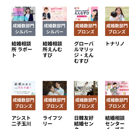
成婚数部門
成婚数部門
成婚数部門
成婚数部門
シルバー
シルバー
ブロンズ
ブロンズ
結婚相談
結婚相談
グローバ
トナリノ
所 ラポー
所えんむ
ルマリッ
ト
すび
ジ・えん
むすび
成婚数部門
成婚数部門
成婚数部門
成婚数部門
ブロンズ
ブロンズ
ブロンズ
ブロンズ
アシスト
ライフツ
日韓友好
結婚相談
二子玉川
リー
結婚セン
センター