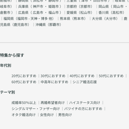
前橋市
） ｜静岡県（
浜松市
・
静岡市
）｜三重県（
津市
・
四日市市
）｜岐阜県（
岐阜市
） ｜兵庫県（
神戸市
・
姫路市
）｜京都府（
京都市
） ｜岡山県（
岡山市
・
倉敷市
）｜広島県（
広島市
・
福山市
）｜愛媛県（
松山市
） ｜香川県（
高松市
）
｜福岡県（
福岡市 - 天神・博多 他
） ｜熊本県（
熊本市
） ｜大分県（
大分市
） ｜鹿
児島県（
鹿児島市
） ｜沖縄県（
那覇市
）
特集から探す
年代別
20代におすすめ
｜
30代におすすめ
｜
40代におすすめ
｜
50代におすすめ
｜
60代におすすめ
｜
中高年におすすめ
｜
シニア婚活応援
テーマ別
成婚率50％以上
｜
再婚希望者向け
｜
ハイステータス向け
｜
シングルマザー・ファザー向け
｜
バツイチの方におすすめ
｜
オタク婚活向け
｜
女性向け
｜
男性向け