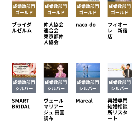
成婚数部門
成婚数部門
成婚数部門
成婚数部門
ゴールド
ゴールド
ゴールド
ゴールド
ブライダ
仲人協会
naco-do
フィオー
ルゼルム
連合会
レ 新宿
東京都仲
店
人協会
成婚数部門
成婚数部門
成婚数部門
成婚数部門
シルバー
シルバー
シルバー
シルバー
SMART
ヴェール
Mareal
再婚専門
BRIDAL
マリアー
結婚相談
ジュ 田園
所リスタ
調布
ート