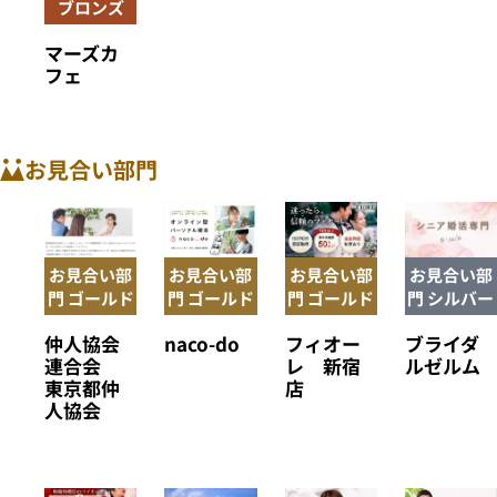
ブロンズ
マーズカ
フェ
お見合い部門
お見合い部
お見合い部
お見合い部
お見合い部
門 ゴールド
門 ゴールド
門 ゴールド
門 シルバー
仲人協会
naco-do
フィオー
ブライダ
連合会
レ 新宿
ルゼルム
東京都仲
店
人協会