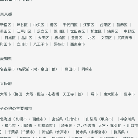
東京都
新宿区
｜
渋谷区
｜
中央区
｜
港区
｜
千代田区
｜
江東区
｜
台東区
｜
葛飾区
｜
墨田区
｜
江戸川区
｜
足立区
｜
荒川区
｜
世田谷区
｜
杉並区
｜
練馬区
｜
中野区
｜
目黒区
｜
品川区
｜
大田区
｜
板橋区
｜
豊島区
｜
北区
｜
文京区
｜
武蔵野市
｜
町田市
｜
立川市
｜
八王子市
｜
調布市
｜
西東京市
愛知県
名古屋市（名駅前・栄・金山｜他）
｜
豊田市
｜
岡崎市
大阪府
大阪市（梅田・大阪・難波・心斎橋・天王寺｜他）
｜
堺市
｜
東大阪市
｜
豊中市
その他の主要都市
北海道（
札幌市
・
函館市
）｜宮城県（
仙台市
） ｜山梨県（
甲府市
） ｜神奈川県
（
横浜市
・
川崎市
・
相模原市
）｜埼玉県（
さいたま市 - 大宮・浦和 他
・
川口市
）｜千葉県（
千葉市
） ｜茨城県（
水戸市
） ｜栃木県（
宇都宮市
） ｜群馬県（