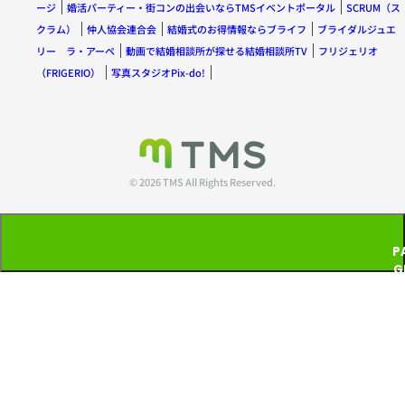
ージ
婚活パーティー・街コンの出会いならTMSイベントポータル
SCRUM（ス
クラム）
仲人協会連合会
結婚式のお得情報ならブライフ
ブライダルジュエ
リー ラ・アーペ
動画で結婚相談所が探せる結婚相談所TV
フリジェリオ
（FRIGERIO）
写真スタジオPix-do!
© 2026 TMS All Rights Reserved.
P
G
T
P