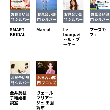
お見合い部
お見合い部
お見合い部
お見合い部
門 シルバー
門 シルバー
門 シルバー
門 シルバー
SMART
Mareal
Le
マーズカ
BRIDAL
bouquet
フェ
～ル・ブ
ーケ～
お見合い部
お見合い部
門 シルバー
門 ブロンズ
金井美枝
ヴェール
子結婚相
マリアー
談室
ジュ 田園
調布