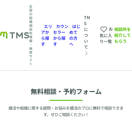
全
国
の
TM
結
婚
S
相
エリ
カウン
はじ
お
相談所を
に
談
アか
セラー
めて
所
紹介して
つ
気に入
情
ら探
から探
の方
もらう
い
報
り一覧
す
す
へ
・
て
検
索
サ
イ
ト
無料相談・予約フォーム
婚活や結婚に関する疑問・お悩みを婚活のプロに無料で相談できま
す。ぜひご相談ください！