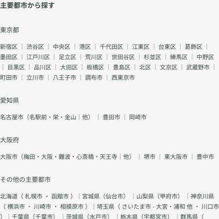
主要都市から探す
東京都
新宿区
｜
渋谷区
｜
中央区
｜
港区
｜
千代田区
｜
江東区
｜
台東区
｜
葛飾区
｜
墨田区
｜
江戸川区
｜
足立区
｜
荒川区
｜
世田谷区
｜
杉並区
｜
練馬区
｜
中野区
｜
目黒区
｜
品川区
｜
大田区
｜
板橋区
｜
豊島区
｜
北区
｜
文京区
｜
武蔵野市
｜
町田市
｜
立川市
｜
八王子市
｜
調布市
｜
西東京市
愛知県
名古屋市（名駅前・栄・金山｜他）
｜
豊田市
｜
岡崎市
大阪府
大阪市（梅田・大阪・難波・心斎橋・天王寺｜他）
｜
堺市
｜
東大阪市
｜
豊中市
その他の主要都市
北海道（
札幌市
・
函館市
）｜宮城県（
仙台市
） ｜山梨県（
甲府市
） ｜神奈川県
（
横浜市
・
川崎市
・
相模原市
）｜埼玉県（
さいたま市 - 大宮・浦和 他
・
川口市
）｜千葉県（
千葉市
） ｜茨城県（
水戸市
） ｜栃木県（
宇都宮市
） ｜群馬県（