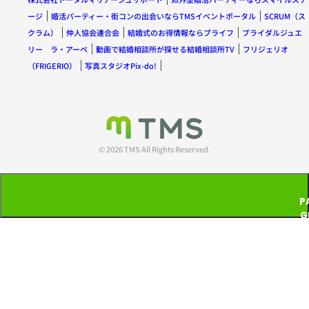
ージ
婚活パーティー・街コンの出会いならTMSイベントポータル
SCRUM（ス
クラム）
仲人協会連合会
結婚式のお得情報ならブライフ
ブライダルジュエ
リー ラ・アーペ
動画で結婚相談所が探せる結婚相談所TV
フリジェリオ
（FRIGERIO）
写真スタジオPix-do!
© 2026 TMS All Rights Reserved.
P
G
T
P