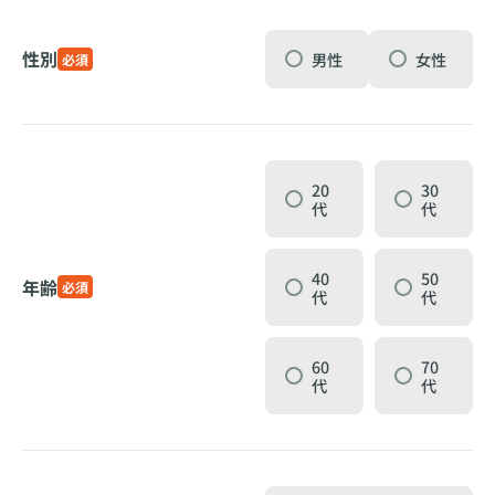
性別
男性
女性
必須
20
30
代
代
40
50
年齢
必須
代
代
60
70
代
代