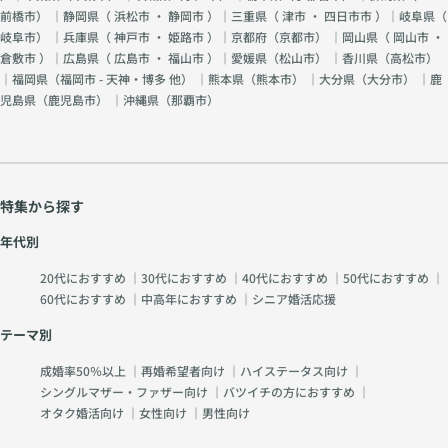
前橋市
） ｜静岡県（
浜松市
・
静岡市
）｜三重県（
津市
・
四日市市
）｜岐阜県（
岐阜市
） ｜兵庫県（
神戸市
・
姫路市
）｜京都府（
京都市
） ｜岡山県（
岡山市
・
倉敷市
）｜広島県（
広島市
・
福山市
）｜愛媛県（
松山市
） ｜香川県（
高松市
）
｜福岡県（
福岡市 - 天神・博多 他
） ｜熊本県（
熊本市
） ｜大分県（
大分市
） ｜鹿
児島県（
鹿児島市
） ｜沖縄県（
那覇市
）
特集から探す
年代別
20代におすすめ
｜
30代におすすめ
｜
40代におすすめ
｜
50代におすすめ
｜
60代におすすめ
｜
中高年におすすめ
｜
シニア婚活応援
テーマ別
成婚率50％以上
｜
再婚希望者向け
｜
ハイステータス向け
｜
シングルマザー・ファザー向け
｜
バツイチの方におすすめ
｜
オタク婚活向け
｜
女性向け
｜
男性向け