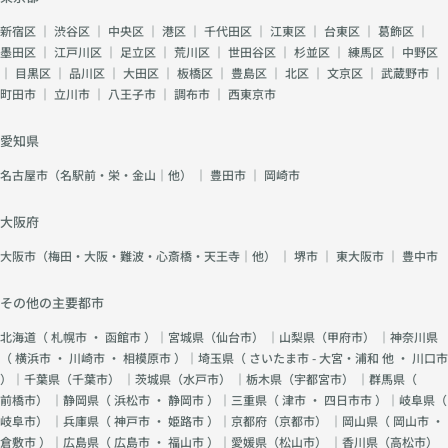
新宿区
｜
渋谷区
｜
中央区
｜
港区
｜
千代田区
｜
江東区
｜
台東区
｜
葛飾区
｜
墨田区
｜
江戸川区
｜
足立区
｜
荒川区
｜
世田谷区
｜
杉並区
｜
練馬区
｜
中野区
｜
目黒区
｜
品川区
｜
大田区
｜
板橋区
｜
豊島区
｜
北区
｜
文京区
｜
武蔵野市
｜
町田市
｜
立川市
｜
八王子市
｜
調布市
｜
西東京市
愛知県
名古屋市（名駅前・栄・金山｜他）
｜
豊田市
｜
岡崎市
大阪府
大阪市（梅田・大阪・難波・心斎橋・天王寺｜他）
｜
堺市
｜
東大阪市
｜
豊中市
その他の主要都市
北海道（
札幌市
・
函館市
）｜宮城県（
仙台市
） ｜山梨県（
甲府市
） ｜神奈川県
（
横浜市
・
川崎市
・
相模原市
）｜埼玉県（
さいたま市 - 大宮・浦和 他
・
川口市
）｜千葉県（
千葉市
） ｜茨城県（
水戸市
） ｜栃木県（
宇都宮市
） ｜群馬県（
前橋市
） ｜静岡県（
浜松市
・
静岡市
）｜三重県（
津市
・
四日市市
）｜岐阜県（
岐阜市
） ｜兵庫県（
神戸市
・
姫路市
）｜京都府（
京都市
） ｜岡山県（
岡山市
・
倉敷市
）｜広島県（
広島市
・
福山市
）｜愛媛県（
松山市
） ｜香川県（
高松市
）