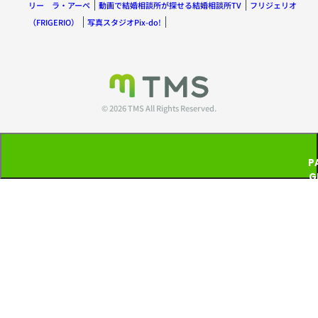
リー ラ・アーペ
動画で結婚相談所が探せる結婚相談所TV
フリジェリオ
（FRIGERIO）
写真スタジオPix-do!
© 2026 TMS All Rights Reserved.
P
G
T
P