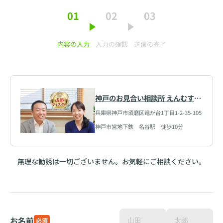
01
02
03
内容の入力
入力の確認
送信の完了
神戸のお見合い相談所 えんむすび
屋
兵庫県神戸市須磨区竜が台1丁目1-2-35-105
神戸市営地下鉄 名谷駅 徒歩10分
無理な勧誘は一切ございません。お気軽にご相談ください。
お名前
必須