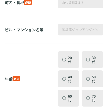
町名・番地
必須
ビル・マンション名等
20
30
代
代
40
50
年齢
必須
代
代
60
70
代
代