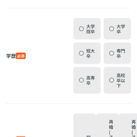
大学
大学
院卒
卒
短大
専門
学歴
卒
卒
必須
高校
高専
卒以
卒
下
再
再
婚
婚
(
(