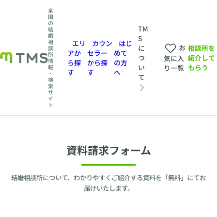
全
国
の
TM
結
婚
S
相
エリ
カウン
はじ
お
相談所を
に
談
アか
セラー
めて
所
紹介して
つ
気に入
情
ら探
から探
の方
もらう
い
報
り一覧
す
す
へ
・
て
検
索
サ
イ
ト
資料請求フォーム
結婚相談所について、わかりやすくご紹介する資料を「無料」にてお
届けいたします。