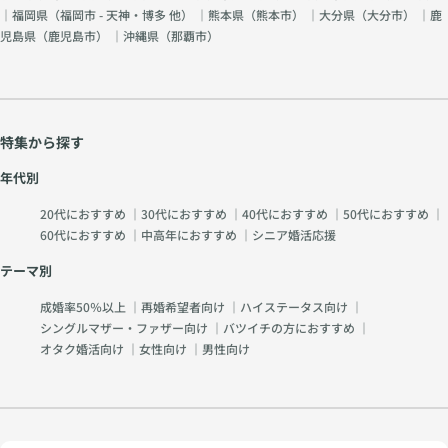
｜福岡県（
福岡市 - 天神・博多 他
） ｜熊本県（
熊本市
） ｜大分県（
大分市
） ｜鹿
児島県（
鹿児島市
） ｜沖縄県（
那覇市
）
特集から探す
年代別
20代におすすめ
｜
30代におすすめ
｜
40代におすすめ
｜
50代におすすめ
｜
60代におすすめ
｜
中高年におすすめ
｜
シニア婚活応援
テーマ別
成婚率50％以上
｜
再婚希望者向け
｜
ハイステータス向け
｜
シングルマザー・ファザー向け
｜
バツイチの方におすすめ
｜
オタク婚活向け
｜
女性向け
｜
男性向け