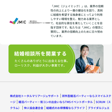
「JMIC（ジェイミック）」は、業界の信頼
性の向上とより一層の健全化を図り、真剣
に結婚を希望する独身者にとってより利用
しやすい環境を整え、魅力ある業界とし
て、社会的な責任を果たしていくことを目
指す団体です。私たちは「JMIC」の理念に
賛同し、業界の信頼向上のために日々努め
ています。
株式会社トータルマリアージュサポート
郊外型婚活パーティーならスマイルステ
ージ
婚活パーティー・街コンの出会いならTMSイベントポータル
SCRUM（ス
クラム）
仲人協会連合会
結婚式のお得情報ならブライフ
ブライダルジュエ