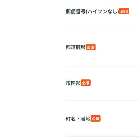
郵便番号(ハイフンなし)
必須
都道府県
必須
市区郡
必須
町名・番地
必須