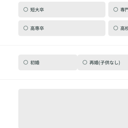
短大卒
専
高専卒
高
初婚
再婚(子供なし)