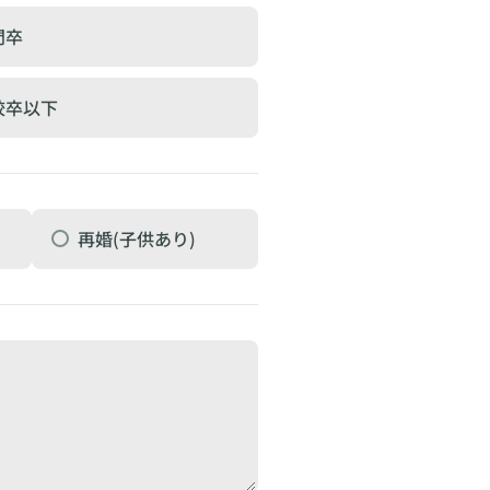
門卒
校卒以下
再婚(子供あり)