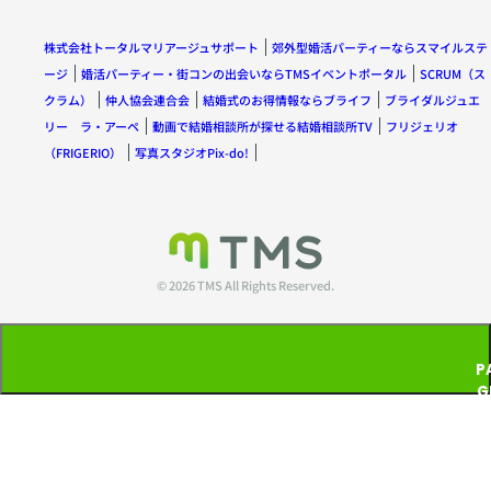
株式会社トータルマリアージュサポート
郊外型婚活パーティーならスマイルステ
ージ
婚活パーティー・街コンの出会いならTMSイベントポータル
SCRUM（ス
クラム）
仲人協会連合会
結婚式のお得情報ならブライフ
ブライダルジュエ
リー ラ・アーペ
動画で結婚相談所が探せる結婚相談所TV
フリジェリオ
（FRIGERIO）
写真スタジオPix-do!
© 2026 TMS All Rights Reserved.
P
G
T
P