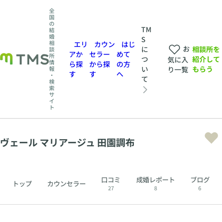
全
国
の
TM
結
婚
S
相
エリ
カウン
はじ
お
相談所を
に
談
アか
セラー
めて
所
紹介して
つ
気に入
情
ら探
から探
の方
もらう
い
報
り一覧
す
す
へ
・
て
検
索
サ
イ
ト
ヴェール マリアージュ 田園調布
口コミ
成婚レポート
ブログ
トップ
カウンセラー
27
8
6