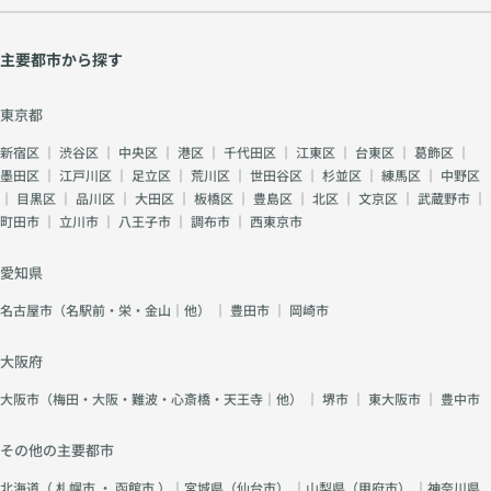
主要都市から探す
東京都
新宿区
｜
渋谷区
｜
中央区
｜
港区
｜
千代田区
｜
江東区
｜
台東区
｜
葛飾区
｜
墨田区
｜
江戸川区
｜
足立区
｜
荒川区
｜
世田谷区
｜
杉並区
｜
練馬区
｜
中野区
｜
目黒区
｜
品川区
｜
大田区
｜
板橋区
｜
豊島区
｜
北区
｜
文京区
｜
武蔵野市
｜
町田市
｜
立川市
｜
八王子市
｜
調布市
｜
西東京市
愛知県
名古屋市（名駅前・栄・金山｜他）
｜
豊田市
｜
岡崎市
大阪府
大阪市（梅田・大阪・難波・心斎橋・天王寺｜他）
｜
堺市
｜
東大阪市
｜
豊中市
その他の主要都市
北海道（
札幌市
・
函館市
）｜宮城県（
仙台市
） ｜山梨県（
甲府市
） ｜神奈川県