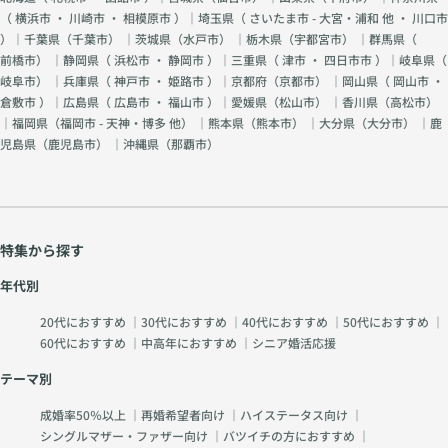
（
横浜市
・
川崎市
・
相模原市
）｜埼玉県（
さいたま市 - 大宮・浦和 他
・
川口市
）｜千葉県（
千葉市
） ｜茨城県（
水戸市
） ｜栃木県（
宇都宮市
） ｜群馬県（
前橋市
） ｜静岡県（
浜松市
・
静岡市
）｜三重県（
津市
・
四日市市
）｜岐阜県（
岐阜市
） ｜兵庫県（
神戸市
・
姫路市
）｜京都府（
京都市
） ｜岡山県（
岡山市
・
倉敷市
）｜広島県（
広島市
・
福山市
）｜愛媛県（
松山市
） ｜香川県（
高松市
）
｜福岡県（
福岡市 - 天神・博多 他
） ｜熊本県（
熊本市
） ｜大分県（
大分市
） ｜鹿
児島県（
鹿児島市
） ｜沖縄県（
那覇市
）
特集から探す
年代別
20代におすすめ
｜
30代におすすめ
｜
40代におすすめ
｜
50代におすすめ
｜
60代におすすめ
｜
中高年におすすめ
｜
シニア婚活応援
テーマ別
成婚率50％以上
｜
再婚希望者向け
｜
ハイステータス向け
｜
シングルマザー・ファザー向け
｜
バツイチの方におすすめ
｜