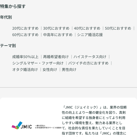
特集から探す
年代別
20代におすすめ
｜
30代におすすめ
｜
40代におすすめ
｜
50代におすすめ
｜
60代におすすめ
｜
中高年におすすめ
｜
シニア婚活応援
テーマ別
成婚率50％以上
｜
再婚希望者向け
｜
ハイステータス向け
｜
シングルマザー・ファザー向け
｜
バツイチの方におすすめ
｜
オタク婚活向け
｜
女性向け
｜
男性向け
「JMIC（ジェイミック）」は、業界の信頼
性の向上とより一層の健全化を図り、真剣
に結婚を希望する独身者にとってより利用
しやすい環境を整え、魅力ある業界とし
て、社会的な責任を果たしていくことを目
指す団体です。私たちは「JMIC」の理念に