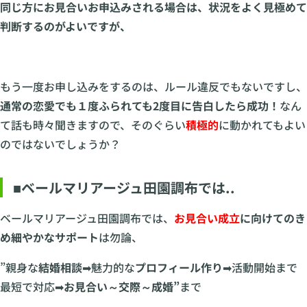
同じ方にお見合いお申込みされる場合は、状況をよく見極めて
判断するのがよいですが、
もう一度お申し込みをするのは、ルール違反でもないですし、
通常の恋愛でも１度ふられても2度目に告白したら成功！
なん
て話も時々聞きますので、そのぐらい
積極的
に動かれてもよい
のではないでしょうか？
■ベールマリアージュ田園調布では..
ベールマリアージュ田園調布では、
お見合い成立
に向けてのき
め細やかなサポート
は勿論、
”親身な
結婚相談
➡魅力的な
プロフィール作り
➡活動開始まで
最短で対応➡
お見合い～交際～成婚”
まで