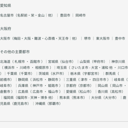
愛知県
名古屋市（名駅前・栄・金山｜他）
｜
豊田市
｜
岡崎市
大阪府
大阪市（梅田・大阪・難波・心斎橋・天王寺｜他）
｜
堺市
｜
東大阪市
｜
豊中市
その他の主要都市
北海道（
札幌市
・
函館市
）｜宮城県（
仙台市
） ｜山梨県（
甲府市
） ｜神奈川県
（
横浜市
・
川崎市
・
相模原市
）｜埼玉県（
さいたま市 - 大宮・浦和 他
・
川口市
）｜千葉県（
千葉市
） ｜茨城県（
水戸市
） ｜栃木県（
宇都宮市
） ｜群馬県（
前橋市
） ｜静岡県（
浜松市
・
静岡市
）｜三重県（
津市
・
四日市市
）｜岐阜県（
岐阜市
） ｜兵庫県（
神戸市
・
姫路市
）｜京都府（
京都市
） ｜岡山県（
岡山市
・
倉敷市
）｜広島県（
広島市
・
福山市
）｜愛媛県（
松山市
） ｜香川県（
高松市
）
｜福岡県（
福岡市 - 天神・博多 他
） ｜熊本県（
熊本市
） ｜大分県（
大分市
） ｜鹿
児島県（
鹿児島市
） ｜沖縄県（
那覇市
）