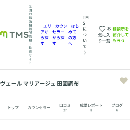
全
国
の
TM
結
婚
S
相
エリ
カウン
はじ
お
相談所を
に
談
アか
セラー
めて
所
紹介して
つ
気に入
情
ら探
から探
の方
もらう
い
報
り一覧
す
す
へ
・
て
検
索
サ
イ
ト
ヴェール マリアージュ 田園調布
口コミ
成婚レポート
ブログ
トップ
カウンセラー
27
8
6