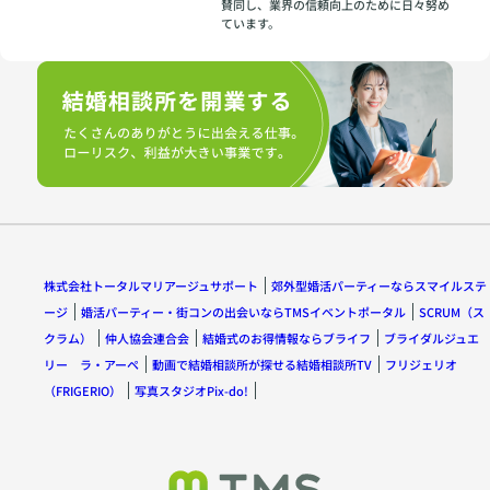
賛同し、業界の信頼向上のために日々努め
ています。
株式会社トータルマリアージュサポート
郊外型婚活パーティーならスマイルステ
ージ
婚活パーティー・街コンの出会いならTMSイベントポータル
SCRUM（ス
クラム）
仲人協会連合会
結婚式のお得情報ならブライフ
ブライダルジュエ
リー ラ・アーペ
動画で結婚相談所が探せる結婚相談所TV
フリジェリオ
（FRIGERIO）
写真スタジオPix-do!