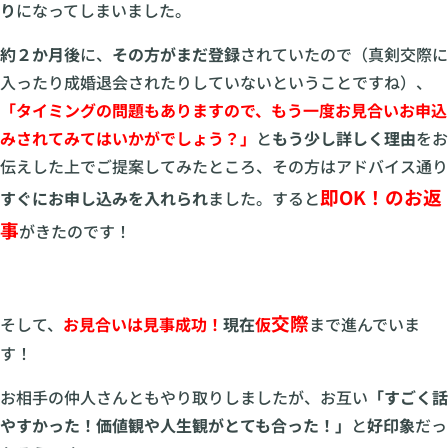
り
になってしまいました。
約２か月後
に、
その方がまだ登録
されていたので（真剣交際に
入ったり成婚退会されたりしていないということですね）、
「タイミングの問題もありますので、もう一度お見合いお申込
みされてみてはいかがでしょう？」
と
もう少し詳しく理由
をお
伝えした上でご提案してみたところ、その方はアドバイス通り
即OK！のお返
すぐにお申し込みを入れられ
ました。すると
事
がきたのです！
交際
そして、
お見合いは見事成功！
現在
仮
まで進んでいま
す！
お相手の仲人さんともやり取りしましたが、お互い
「すごく話
やすかった！価値観や人生観がとても合った！」
と
好印象
だっ