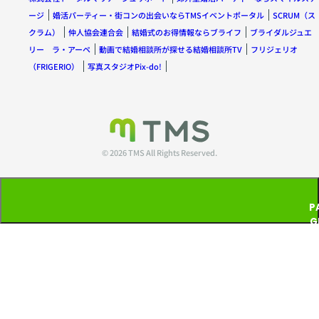
ージ
婚活パーティー・街コンの出会いならTMSイベントポータル
SCRUM（ス
クラム）
仲人協会連合会
結婚式のお得情報ならブライフ
ブライダルジュエ
リー ラ・アーペ
動画で結婚相談所が探せる結婚相談所TV
フリジェリオ
（FRIGERIO）
写真スタジオPix-do!
© 2026 TMS All Rights Reserved.
P
G
T
P