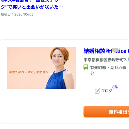
ク”で笑いと出会いが咲いた夜
🍾
投稿日：2026/05/03
結婚相談所Felice C
東京都板橋区赤塚新町2-1
有楽町線・副都心線
分
8件
ブログ
無料相談