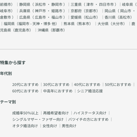
前橋市
） ｜静岡県（
浜松市
・
静岡市
）｜三重県（
津市
・
四日市市
）｜岐阜県（
岐阜市
） ｜兵庫県（
神戸市
・
姫路市
）｜京都府（
京都市
） ｜岡山県（
岡山市
・
倉敷市
）｜広島県（
広島市
・
福山市
）｜愛媛県（
松山市
） ｜香川県（
高松市
）
｜福岡県（
福岡市 - 天神・博多 他
） ｜熊本県（
熊本市
） ｜大分県（
大分市
） ｜鹿
児島県（
鹿児島市
） ｜沖縄県（
那覇市
）
特集から探す
年代別
20代におすすめ
｜
30代におすすめ
｜
40代におすすめ
｜
50代におすすめ
｜
60代におすすめ
｜
中高年におすすめ
｜
シニア婚活応援
テーマ別
成婚率50％以上
｜
再婚希望者向け
｜
ハイステータス向け
｜
シングルマザー・ファザー向け
｜
バツイチの方におすすめ
｜
オタク婚活向け
｜
女性向け
｜
男性向け