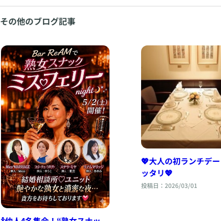
その他のブログ記事
💖大人の初ランチデ
ッタリ💖
投稿日：2026/03/01
🍾仲人4名集合！“熟女スナッ