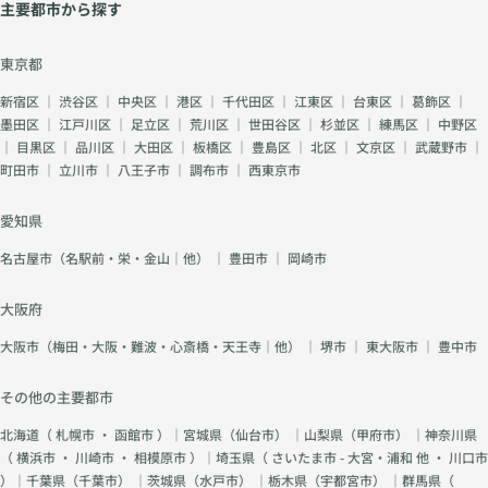
主要都市から探す
東京都
新宿区
｜
渋谷区
｜
中央区
｜
港区
｜
千代田区
｜
江東区
｜
台東区
｜
葛飾区
｜
墨田区
｜
江戸川区
｜
足立区
｜
荒川区
｜
世田谷区
｜
杉並区
｜
練馬区
｜
中野区
｜
目黒区
｜
品川区
｜
大田区
｜
板橋区
｜
豊島区
｜
北区
｜
文京区
｜
武蔵野市
｜
町田市
｜
立川市
｜
八王子市
｜
調布市
｜
西東京市
愛知県
名古屋市（名駅前・栄・金山｜他）
｜
豊田市
｜
岡崎市
大阪府
大阪市（梅田・大阪・難波・心斎橋・天王寺｜他）
｜
堺市
｜
東大阪市
｜
豊中市
その他の主要都市
北海道（
札幌市
・
函館市
）｜宮城県（
仙台市
） ｜山梨県（
甲府市
） ｜神奈川県
（
横浜市
・
川崎市
・
相模原市
）｜埼玉県（
さいたま市 - 大宮・浦和 他
・
川口市
）｜千葉県（
千葉市
） ｜茨城県（
水戸市
） ｜栃木県（
宇都宮市
） ｜群馬県（