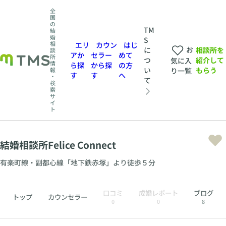
全
国
の
TM
結
婚
S
相
エリ
カウン
はじ
お
相談所を
に
談
アか
セラー
めて
所
紹介して
つ
気に入
情
ら探
から探
の方
もらう
い
報
り一覧
す
す
へ
・
て
検
索
サ
イ
ト
結婚相談所Felice Connect
有楽町線・副都心線「地下鉄赤塚」より徒歩５分
口コミ
成婚レポート
ブログ
トップ
カウンセラー
0
0
8