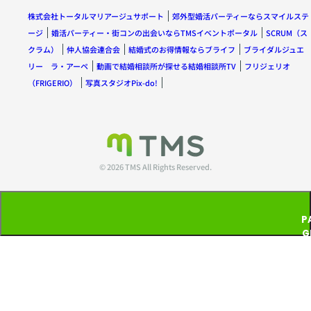
株式会社トータルマリアージュサポート
郊外型婚活パーティーならスマイルステ
ージ
婚活パーティー・街コンの出会いならTMSイベントポータル
SCRUM（ス
クラム）
仲人協会連合会
結婚式のお得情報ならブライフ
ブライダルジュエ
リー ラ・アーペ
動画で結婚相談所が探せる結婚相談所TV
フリジェリオ
（FRIGERIO）
写真スタジオPix-do!
© 2026 TMS All Rights Reserved.
P
G
T
P