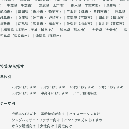
）｜千葉県（
千葉市
） ｜茨城県（
水戸市
） ｜栃木県（
宇都宮市
） ｜群馬県（
前橋市
） ｜静岡県（
浜松市
・
静岡市
）｜三重県（
津市
・
四日市市
）｜岐阜県（
岐阜市
） ｜兵庫県（
神戸市
・
姫路市
）｜京都府（
京都市
） ｜岡山県（
岡山市
・
倉敷市
）｜広島県（
広島市
・
福山市
）｜愛媛県（
松山市
） ｜香川県（
高松市
）
｜福岡県（
福岡市 - 天神・博多 他
） ｜熊本県（
熊本市
） ｜大分県（
大分市
） ｜鹿
児島県（
鹿児島市
） ｜沖縄県（
那覇市
）
特集から探す
年代別
20代におすすめ
｜
30代におすすめ
｜
40代におすすめ
｜
50代におすすめ
｜
60代におすすめ
｜
中高年におすすめ
｜
シニア婚活応援
テーマ別
成婚率50％以上
｜
再婚希望者向け
｜
ハイステータス向け
｜
シングルマザー・ファザー向け
｜
バツイチの方におすすめ
｜
オタク婚活向け
｜
女性向け
｜
男性向け