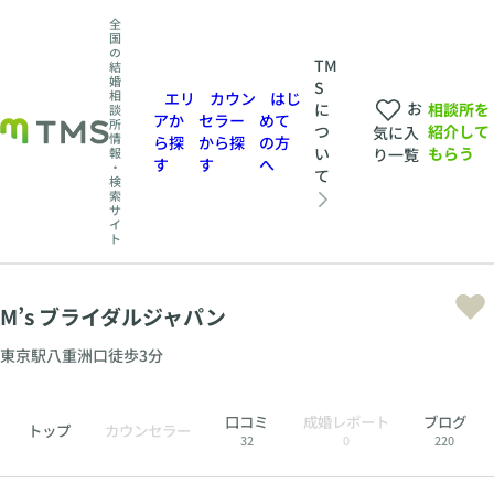
全
国
の
TM
結
婚
S
相
エリ
カウン
はじ
お
相談所を
に
談
アか
セラー
めて
所
紹介して
つ
気に入
情
ら探
から探
の方
もらう
い
報
り一覧
す
す
へ
・
て
検
索
サ
イ
ト
M’s ブライダルジャパン
東京駅八重洲口徒歩3分
口コミ
成婚レポート
ブログ
トップ
カウンセラー
32
0
220