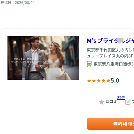
人生を変えるきっかけになる
投稿日：2026/08/04
理由 ～上海から帰国された男
性もご入会。丸の内では連
日、新たなご縁が始まってい
ます～
M’s ブライダルジ
東京都千代田区丸の内1-
ュリープレイス丸の内8F
東京駅八重洲口徒歩3
5.0
32件
口コミ
無料相談