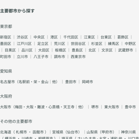
主要都市から探す
東京都
新宿区
｜
渋谷区
｜
中央区
｜
港区
｜
千代田区
｜
江東区
｜
台東区
｜
葛飾区
｜
墨田区
｜
江戸川区
｜
足立区
｜
荒川区
｜
世田谷区
｜
杉並区
｜
練馬区
｜
中野区
｜
目黒区
｜
品川区
｜
大田区
｜
板橋区
｜
豊島区
｜
北区
｜
文京区
｜
武蔵野市
｜
町田市
｜
立川市
｜
八王子市
｜
調布市
｜
西東京市
愛知県
名古屋市（名駅前・栄・金山｜他）
｜
豊田市
｜
岡崎市
大阪府
大阪市（梅田・大阪・難波・心斎橋・天王寺｜他）
｜
堺市
｜
東大阪市
｜
豊中市
その他の主要都市
北海道（
札幌市
・
函館市
）｜宮城県（
仙台市
） ｜山梨県（
甲府市
） ｜神奈川県
（
横浜市
・
川崎市
・
相模原市
）｜埼玉県（
さいたま市 - 大宮・浦和 他
・
川口市