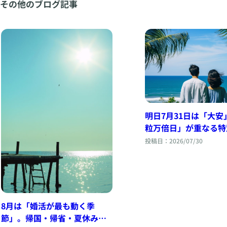
その他のブログ記事
明日7月31日は「大安
粒万倍日」が重なる特
日。人生を変える一歩
投稿日：2026/07/30
出すなら、今かもしれ
ん。
8月は「婚活が最も動く季
節」。帰国・帰省・夏休みが