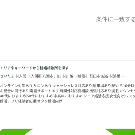
条件に一致す
エリアやキーワードから結婚相談所を探す
さいたま市
|
入間市
|
入間郡
|
八潮市
|
川口市
|
川越市
|
朝霞市
|
行田市
|
越谷市
|
鴻巣市
オンライン対応あり
|
サロンあり
|
キャッシュレス対応あり
|
駐車場あり
|
駅から10分以
お見合い同行あり
|
電話サポートあり
|
時間外対応要相談
|
出張対応あり
|
男性カウンセ
40代におすすめ
|
50代におすすめ
|
中高年におすすめ
|
シニア婚活応援
|
女性向け
|
シン
婚活アプリ経験者応援
|
オタク婚活向け