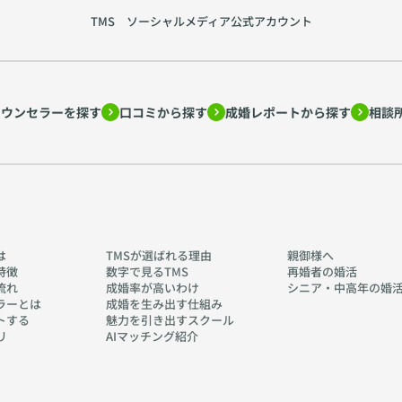
TMS ソーシャルメディア公式アカウント
カウンセラーを探す
口コミから探す
成婚レポートから探す
相談
は
TMSが選ばれる理由
親御様へ
特徴
数字で見るTMS
再婚者の婚活
流れ
成婚率が高いわけ
シニア・中高年の婚
ラーとは
成婚を生み出す仕組み
トする
魅力を引き出すスクール
リ
AIマッチング紹介