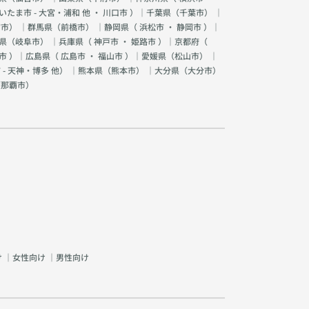
いたま市 - 大宮・浦和 他
・
川口市
）｜千葉県（
千葉市
） ｜
宮市
） ｜群馬県（
前橋市
） ｜静岡県（
浜松市
・
静岡市
）｜
県（
岐阜市
） ｜兵庫県（
神戸市
・
姫路市
）｜京都府（
市
）｜広島県（
広島市
・
福山市
）｜愛媛県（
松山市
） ｜
 - 天神・博多 他
） ｜熊本県（
熊本市
） ｜大分県（
大分市
）
（
那覇市
）
け
｜
女性向け
｜
男性向け