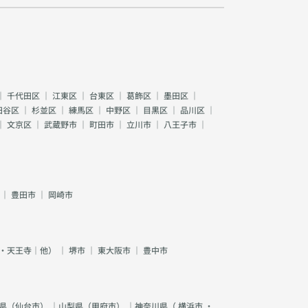
｜
千代田区
｜
江東区
｜
台東区
｜
葛飾区
｜
墨田区
｜
田谷区
｜
杉並区
｜
練馬区
｜
中野区
｜
目黒区
｜
品川区
｜
｜
文京区
｜
武蔵野市
｜
町田市
｜
立川市
｜
八王子市
｜
｜
豊田市
｜
岡崎市
・天王寺｜他）
｜
堺市
｜
東大阪市
｜
豊中市
県（
仙台市
） ｜山梨県（
甲府市
） ｜神奈川県（
横浜市
・