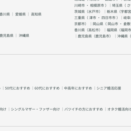
川崎市
・
相模原市
）｜埼玉県（
さ
茨城県（
水戸市
） ｜栃木県（
宇都
香川県
｜
愛媛県
｜
高知県
三重県（
津市
・
四日市市
）｜岐阜
京都市
） ｜岡山県（
岡山市
・
倉敷
香川県（
高松市
） ｜福岡県（
福岡市
鹿児島県
｜
沖縄県
｜鹿児島県（
鹿児島市
） ｜沖縄県
め
｜
50代におすすめ
｜
60代におすすめ
｜
中高年におすすめ
｜
シニア婚活応援
向け
｜
シングルマザー・ファザー向け
｜
バツイチの方におすすめ
｜
オタク婚活向