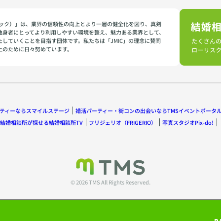
イミック）」は、業界の信頼性の向上とより一層の健全化を図り、真剣
独身者にとってより利用しやすい環境を整え、魅力ある業界として、
たしていくことを目指す団体です。私たちは「JMIC」の理念に賛同
上のために日々努めています。
ティーならスマイルステージ
婚活パーティー・街コンの出会いならTMSイベントポータ
結婚相談所が探せる結婚相談所TV
フリジェリオ（FRIGERIO）
写真スタジオPix-do!
© 2026 TMS All Rights Reserved.