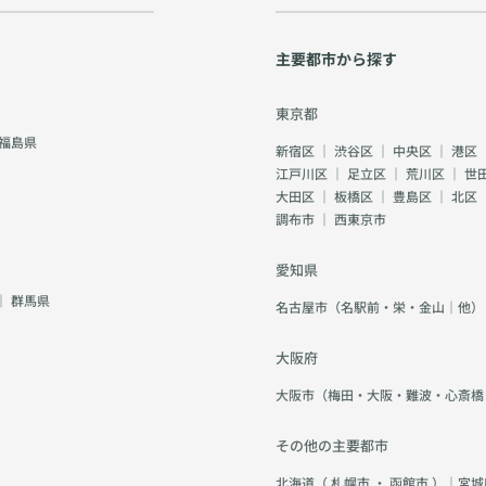
主要都市から探す
東京都
福島県
新宿区
｜
渋谷区
｜
中央区
｜
港区
江戸川区
｜
足立区
｜
荒川区
｜
世
大田区
｜
板橋区
｜
豊島区
｜
北区
調布市
｜
西東京市
愛知県
｜
群馬県
名古屋市（名駅前・栄・金山｜他）
大阪府
大阪市（梅田・大阪・難波・心斎橋
その他の主要都市
北海道（
札幌市
・
函館市
）｜宮城