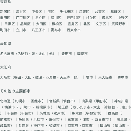
東京都
新宿区
｜
渋谷区
｜
中央区
｜
港区
｜
千代田区
｜
江東区
｜
台東区
｜
葛飾区
｜
墨田区
｜
江戸川区
｜
足立区
｜
荒川区
｜
世田谷区
｜
杉並区
｜
練馬区
｜
中野区
｜
目黒区
｜
品川区
｜
大田区
｜
板橋区
｜
豊島区
｜
北区
｜
文京区
｜
武蔵野市
｜
町田市
｜
立川市
｜
八王子市
｜
調布市
｜
西東京市
愛知県
名古屋市（名駅前・栄・金山｜他）
｜
豊田市
｜
岡崎市
大阪府
大阪市（梅田・大阪・難波・心斎橋・天王寺｜他）
｜
堺市
｜
東大阪市
｜
豊中市
その他の主要都市
北海道（
札幌市
・
函館市
）｜宮城県（
仙台市
） ｜山梨県（
甲府市
） ｜神奈川県
（
横浜市
・
川崎市
・
相模原市
）｜埼玉県（
さいたま市 - 大宮・浦和 他
・
川口市
）｜千葉県（
千葉市
） ｜茨城県（
水戸市
） ｜栃木県（
宇都宮市
） ｜群馬県（
前橋市
） ｜静岡県（
浜松市
・
静岡市
）｜三重県（
津市
・
四日市市
）｜岐阜県（
岐阜市
） ｜兵庫県（
神戸市
・
姫路市
）｜京都府（
京都市
） ｜岡山県（
岡山市
・