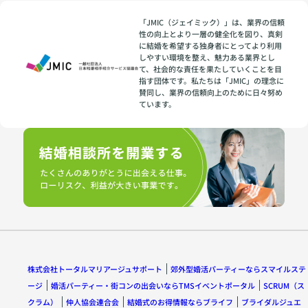
「JMIC（ジェイミック）」は、業界の信頼
性の向上とより一層の健全化を図り、真剣
に結婚を希望する独身者にとってより利用
しやすい環境を整え、魅力ある業界とし
て、社会的な責任を果たしていくことを目
指す団体です。私たちは「JMIC」の理念に
賛同し、業界の信頼向上のために日々努め
ています。
株式会社トータルマリアージュサポート
郊外型婚活パーティーならスマイルステ
ージ
婚活パーティー・街コンの出会いならTMSイベントポータル
SCRUM（ス
クラム）
仲人協会連合会
結婚式のお得情報ならブライフ
ブライダルジュエ