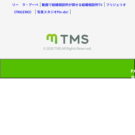
リー ラ・アーペ
動画で結婚相談所が探せる結婚相談所TV
フリジェリオ
（FRIGERIO）
写真スタジオPix-do!
© 2026 TMS All Rights Reserved.
P
G
T
P