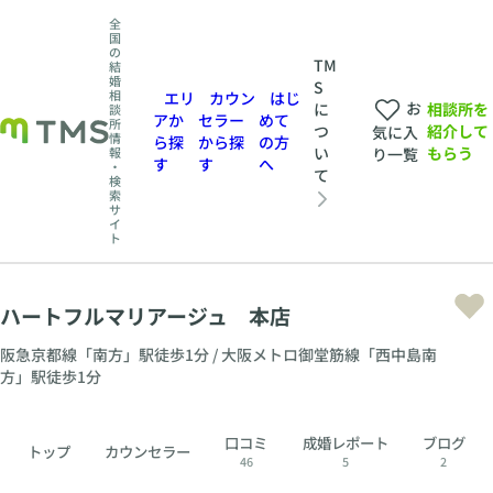
全
国
の
TM
結
婚
S
相
エリ
カウン
はじ
お
相談所を
に
談
アか
セラー
めて
所
紹介して
つ
気に入
情
ら探
から探
の方
もらう
い
報
り一覧
す
す
へ
・
て
検
索
サ
イ
ト
ハートフルマリアージュ 本店
阪急京都線「南方」駅徒歩1分 / 大阪メトロ御堂筋線「西中島南
方」駅徒歩1分
口コミ
成婚レポート
ブログ
トップ
カウンセラー
46
5
2