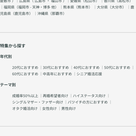
倉敷市
）｜広島県（
広島市
・
福山市
）｜愛媛県（
松山市
） ｜香川県（
高松市
）
｜福岡県（
福岡市 - 天神・博多 他
） ｜熊本県（
熊本市
） ｜大分県（
大分市
） ｜鹿
児島県（
鹿児島市
） ｜沖縄県（
那覇市
）
特集から探す
年代別
20代におすすめ
｜
30代におすすめ
｜
40代におすすめ
｜
50代におすすめ
｜
60代におすすめ
｜
中高年におすすめ
｜
シニア婚活応援
テーマ別
成婚率50％以上
｜
再婚希望者向け
｜
ハイステータス向け
｜
シングルマザー・ファザー向け
｜
バツイチの方におすすめ
｜
オタク婚活向け
｜
女性向け
｜
男性向け