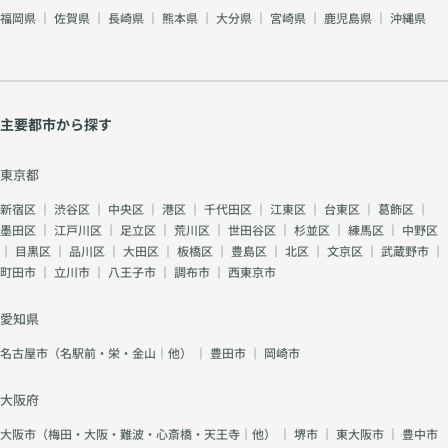
福岡県
｜
佐賀県
｜
長崎県
｜
熊本県
｜
大分県
｜
宮崎県
｜
鹿児島県
｜
沖縄県
主要都市から探す
東京都
新宿区
｜
渋谷区
｜
中央区
｜
港区
｜
千代田区
｜
江東区
｜
台東区
｜
葛飾区
｜
墨田区
｜
江戸川区
｜
足立区
｜
荒川区
｜
世田谷区
｜
杉並区
｜
練馬区
｜
中野区
｜
目黒区
｜
品川区
｜
大田区
｜
板橋区
｜
豊島区
｜
北区
｜
文京区
｜
武蔵野市
｜
町田市
｜
立川市
｜
八王子市
｜
調布市
｜
西東京市
愛知県
名古屋市（名駅前・栄・金山｜他）
｜
豊田市
｜
岡崎市
大阪府
大阪市（梅田・大阪・難波・心斎橋・天王寺｜他）
｜
堺市
｜
東大阪市
｜
豊中市