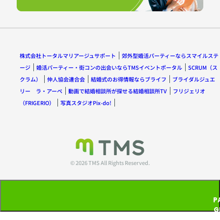
株式会社トータルマリアージュサポート
郊外型婚活パーティーならスマイルステ
ージ
婚活パーティー・街コンの出会いならTMSイベントポータル
SCRUM（ス
クラム）
仲人協会連合会
結婚式のお得情報ならブライフ
ブライダルジュエ
リー ラ・アーペ
動画で結婚相談所が探せる結婚相談所TV
フリジェリオ
（FRIGERIO）
写真スタジオPix-do!
© 2026 TMS All Rights Reserved.
P
G
T