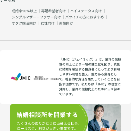
テーマ別
成婚率50％以上
｜
再婚希望者向け
｜
ハイステータス向け
｜
シングルマザー・ファザー向け
｜
バツイチの方におすすめ
｜
オタク婚活向け
｜
女性向け
｜
男性向け
「JMIC（ジェイミック）」は、業界の信頼
性の向上とより一層の健全化を図り、真剣
に結婚を希望する独身者にとってより利用
しやすい環境を整え、魅力ある業界とし
て、社会的な責任を果たしていくことを目
指す団体です。私たちは「JMIC」の理念に
賛同し、業界の信頼向上のために日々努め
ています。