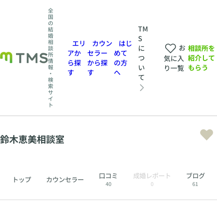
全
国
の
TM
結
婚
S
相
エリ
カウン
はじ
お
相談所を
に
談
アか
セラー
めて
所
紹介して
つ
気に入
情
ら探
から探
の方
もらう
い
報
り一覧
す
す
へ
・
て
検
索
サ
イ
ト
鈴木恵美相談室
口コミ
成婚レポート
ブログ
トップ
カウンセラー
40
0
61