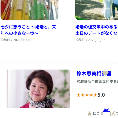
七夕に想うこと 〜婚活と、来
婚活の仮交際中のある
年への小さな一歩〜
土日のデートがなくな
ったとき
投稿日：2026/08/06
投稿日：2026/08/05
鈴木恵美相談室
宮城県仙台市青葉区支倉
5.0
40件
口コミ