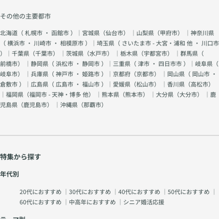
その他の主要都市
北海道（
札幌市
・
函館市
）｜宮城県（
仙台市
） ｜山梨県（
甲府市
） ｜神奈川県
（
横浜市
・
川崎市
・
相模原市
）｜埼玉県（
さいたま市 - 大宮・浦和 他
・
川口市
）｜千葉県（
千葉市
） ｜茨城県（
水戸市
） ｜栃木県（
宇都宮市
） ｜群馬県（
前橋市
） ｜静岡県（
浜松市
・
静岡市
）｜三重県（
津市
・
四日市市
）｜岐阜県（
岐阜市
） ｜兵庫県（
神戸市
・
姫路市
）｜京都府（
京都市
） ｜岡山県（
岡山市
・
倉敷市
）｜広島県（
広島市
・
福山市
）｜愛媛県（
松山市
） ｜香川県（
高松市
）
｜福岡県（
福岡市 - 天神・博多 他
） ｜熊本県（
熊本市
） ｜大分県（
大分市
） ｜鹿
児島県（
鹿児島市
） ｜沖縄県（
那覇市
）
特集から探す
年代別
20代におすすめ
｜
30代におすすめ
｜
40代におすすめ
｜
50代におすすめ
｜
60代におすすめ
｜
中高年におすすめ
｜
シニア婚活応援