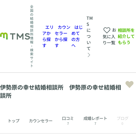
全
国
の
TM
結
婚
S
相
エリ
カウン
はじ
お
相談所を
に
談
アか
セラー
めて
所
紹介して
つ
気に入
情
ら探
から探
の方
もらう
い
報
り一覧
す
す
へ
・
て
検
索
サ
イ
ト
伊勢原の幸せ結婚相談所 伊勢原の幸せ結婚相
談所
口コミ
成婚レポート
ブログ
トップ
カウンセラー
7
7
0