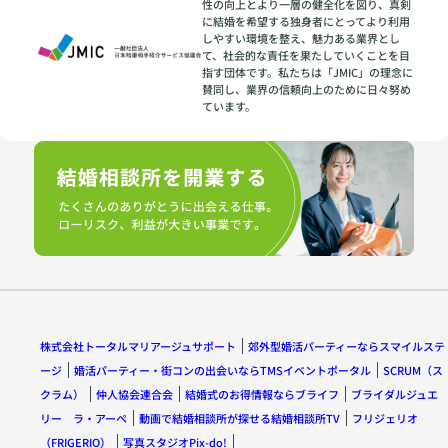
性の向上とより一層の健全化を図り、真剣
に結婚を希望する独身者にとってより利用
しやすい環境を整え、魅力ある業界とし
て、社会的な責任を果たしていくことを目
指す団体です。私たちは「JMIC」の理念に
賛同し、業界の信頼向上のために日々努め
ています。
株式会社トータルマリアージュサポート
郊外型婚活パーティーならスマイルステ
ージ
婚活パーティー・街コンの出会いならTMSイベントポータル
SCRUM（ス
クラム）
仲人協会連合会
結婚式のお得情報ならブライフ
ブライダルジュエ
リー ラ・アーペ
動画で結婚相談所が探せる結婚相談所TV
フリジェリオ
（FRIGERIO）
写真スタジオPix-do!