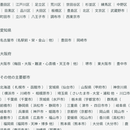
墨田区
｜
江戸川区
｜
足立区
｜
荒川区
｜
世田谷区
｜
杉並区
｜
練馬区
｜
中野区
｜
目黒区
｜
品川区
｜
大田区
｜
板橋区
｜
豊島区
｜
北区
｜
文京区
｜
武蔵野市
｜
町田市
｜
立川市
｜
八王子市
｜
調布市
｜
西東京市
愛知県
名古屋市（名駅前・栄・金山｜他）
｜
豊田市
｜
岡崎市
大阪府
大阪市（梅田・大阪・難波・心斎橋・天王寺｜他）
｜
堺市
｜
東大阪市
｜
豊中市
その他の主要都市
北海道（
札幌市
・
函館市
）｜宮城県（
仙台市
） ｜山梨県（
甲府市
） ｜神奈川県
（
横浜市
・
川崎市
・
相模原市
）｜埼玉県（
さいたま市 - 大宮・浦和 他
・
川口市
）｜千葉県（
千葉市
） ｜茨城県（
水戸市
） ｜栃木県（
宇都宮市
） ｜群馬県（
前橋市
） ｜静岡県（
浜松市
・
静岡市
）｜三重県（
津市
・
四日市市
）｜岐阜県（
岐阜市
） ｜兵庫県（
神戸市
・
姫路市
）｜京都府（
京都市
） ｜岡山県（
岡山市
・
倉敷市
）｜広島県（
広島市
・
福山市
）｜愛媛県（
松山市
） ｜香川県（
高松市
）
｜福岡県（
福岡市 - 天神・博多 他
） ｜熊本県（
熊本市
） ｜大分県（
大分市
） ｜鹿
児島県（
鹿児島市
） ｜沖縄県（
那覇市
）