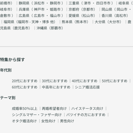
前橋市
） ｜静岡県（
浜松市
・
静岡市
）｜三重県（
津市
・
四日市市
）｜岐阜県（
岐阜市
） ｜兵庫県（
神戸市
・
姫路市
）｜京都府（
京都市
） ｜岡山県（
岡山市
・
倉敷市
）｜広島県（
広島市
・
福山市
）｜愛媛県（
松山市
） ｜香川県（
高松市
）
｜福岡県（
福岡市 - 天神・博多 他
） ｜熊本県（
熊本市
） ｜大分県（
大分市
） ｜鹿
児島県（
鹿児島市
） ｜沖縄県（
那覇市
）
特集から探す
年代別
20代におすすめ
｜
30代におすすめ
｜
40代におすすめ
｜
50代におすすめ
｜
60代におすすめ
｜
中高年におすすめ
｜
シニア婚活応援
テーマ別
成婚率50％以上
｜
再婚希望者向け
｜
ハイステータス向け
｜
シングルマザー・ファザー向け
｜
バツイチの方におすすめ
｜
オタク婚活向け
｜
女性向け
｜
男性向け