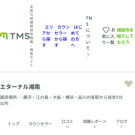
全
国
の
TM
結
婚
S
相
エリ
カウン
はじ
お
相談所を
に
談
アか
セラー
めて
所
紹介して
つ
気に入
情
ら探
から探
の方
もらう
い
報
り一覧
す
す
へ
・
て
検
索
サ
イ
ト
エターナル湘南
面談場所･･･藤沢・江の島・大船・横浜・品川の各駅から徒歩5分
以内
口コミ
成婚レポート
ブログ
トップ
カウンセラー
11
8
5