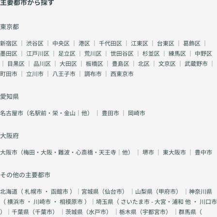
主要都市から探す
東京都
新宿区
｜
渋谷区
｜
中央区
｜
港区
｜
千代田区
｜
江東区
｜
台東区
｜
葛飾区
｜
墨田区
｜
江戸川区
｜
足立区
｜
荒川区
｜
世田谷区
｜
杉並区
｜
練馬区
｜
中野区
｜
目黒区
｜
品川区
｜
大田区
｜
板橋区
｜
豊島区
｜
北区
｜
文京区
｜
武蔵野市
｜
町田市
｜
立川市
｜
八王子市
｜
調布市
｜
西東京市
愛知県
名古屋市（名駅前・栄・金山｜他）
｜
豊田市
｜
岡崎市
大阪府
大阪市（梅田・大阪・難波・心斎橋・天王寺｜他）
｜
堺市
｜
東大阪市
｜
豊中市
その他の主要都市
北海道（
札幌市
・
函館市
）｜宮城県（
仙台市
） ｜山梨県（
甲府市
） ｜神奈川県
（
横浜市
・
川崎市
・
相模原市
）｜埼玉県（
さいたま市 - 大宮・浦和 他
・
川口市
）｜千葉県（
千葉市
） ｜茨城県（
水戸市
） ｜栃木県（
宇都宮市
） ｜群馬県（