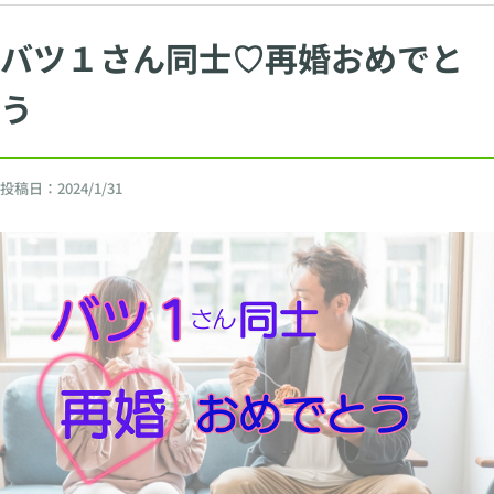
バツ１さん同士♡再婚おめでと
う
投稿日：
2024/1/31