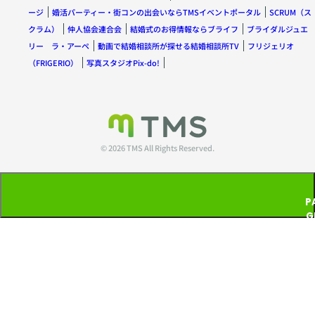
ージ
婚活パーティー・街コンの出会いならTMSイベントポータル
SCRUM（ス
クラム）
仲人協会連合会
結婚式のお得情報ならブライフ
ブライダルジュエ
リー ラ・アーペ
動画で結婚相談所が探せる結婚相談所TV
フリジェリオ
（FRIGERIO）
写真スタジオPix-do!
© 2026 TMS All Rights Reserved.
P
G
T
P